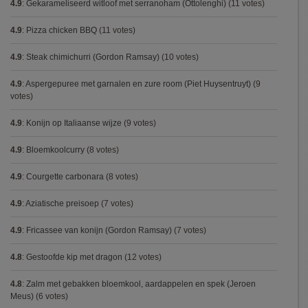
4.9
:
Gekarameliseerd witloof met serranoham (Ottolenghi)
(11 votes)
4.9
:
Pizza chicken BBQ
(11 votes)
4.9
:
Steak chimichurri (Gordon Ramsay)
(10 votes)
4.9
:
Aspergepuree met garnalen en zure room (Piet Huysentruyt)
(9
votes)
4.9
:
Konijn op Italiaanse wijze
(9 votes)
4.9
:
Bloemkoolcurry
(8 votes)
4.9
:
Courgette carbonara
(8 votes)
4.9
:
Aziatische preisoep
(7 votes)
4.9
:
Fricassee van konijn (Gordon Ramsay)
(7 votes)
4.8
:
Gestoofde kip met dragon
(12 votes)
4.8
:
Zalm met gebakken bloemkool, aardappelen en spek (Jeroen
Meus)
(6 votes)