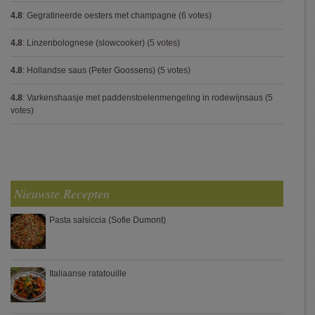
4.8
:
Gegratineerde oesters met champagne
(6 votes)
4.8
:
Linzenbolognese (slowcooker)
(5 votes)
4.8
:
Hollandse saus (Peter Goossens)
(5 votes)
4.8
:
Varkenshaasje met paddenstoelenmengeling in rodewijnsaus
(5
votes)
Nieuwste Recepten
Pasta salsiccia (Sofie Dumont)
Italiaanse ratatouille