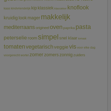
knoflook
klassiek
kip
kaas
kindvriendelijk
klassieker
makkelijk
kruidig
mager
look
pasta
oven
mediterraans
origineel
paprika
simpel
peterselie
room
snel klaar
tomaat
tomaten
vis
vegetarisch
veggie
voor elke dag
zomer
zomers
zonnig
zuiders
voorgerecht
wortel