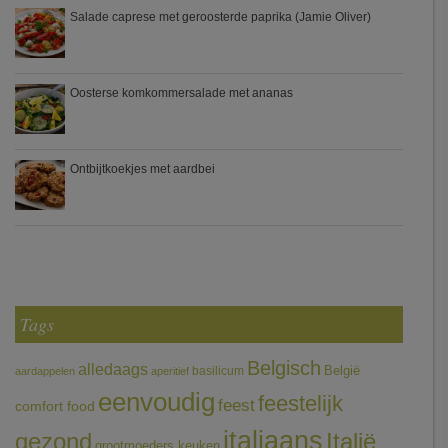
Salade caprese met geroosterde paprika (Jamie Oliver)
Oosterse komkommersalade met ananas
Ontbijtkoekjes met aardbei
Tags
Belgisch
alledaags
België
basilicum
aardappelen
aperitief
eenvoudig
feestelijk
feest
comfort food
italiaans
gezond
Italië
grootmoeders keuken