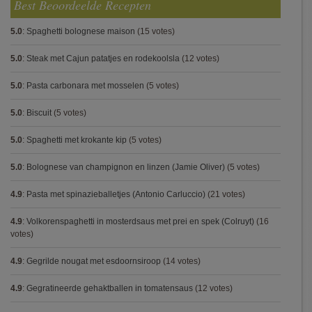
Best Beoordeelde Recepten
5.0
:
Spaghetti bolognese maison
(15 votes)
5.0
:
Steak met Cajun patatjes en rodekoolsla
(12 votes)
5.0
:
Pasta carbonara met mosselen
(5 votes)
5.0
:
Biscuit
(5 votes)
5.0
:
Spaghetti met krokante kip
(5 votes)
5.0
:
Bolognese van champignon en linzen (Jamie Oliver)
(5 votes)
4.9
:
Pasta met spinazieballetjes (Antonio Carluccio)
(21 votes)
4.9
:
Volkorenspaghetti in mosterdsaus met prei en spek (Colruyt)
(16
votes)
4.9
:
Gegrilde nougat met esdoornsiroop
(14 votes)
4.9
:
Gegratineerde gehaktballen in tomatensaus
(12 votes)