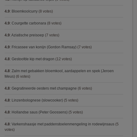
4.9
:
Bloemkoolcurry
(8 votes)
4.9
:
Courgette carbonara
(8 votes)
4.9
:
Aziatische preisoep
(7 votes)
4.9
:
Fricassee van konijn (Gordon Ramsay)
(7 votes)
4.8
:
Gestoofde kip met dragon
(12 votes)
4.8
:
Zalm met gebakken bloemkool, aardappelen en spek (Jeroen
Meus)
(6 votes)
4.8
:
Gegratineerde oesters met champagne
(6 votes)
4.8
:
Linzenbolognese (slowcooker)
(5 votes)
4.8
:
Hollandse saus (Peter Goossens)
(5 votes)
4.8
:
Varkenshaasje met paddenstoelenmengeling in rodewijnsaus
(5
votes)