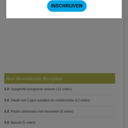
Best Beoordeelde Recepten
5.0
:
Spaghetti bolognese maison
(15 votes)
5.0
:
Steak met Cajun patatjes en rodekoolsla
(12 votes)
5.0
:
Pasta carbonara met mosselen
(5 votes)
5.0
:
Biscuit
(5 votes)