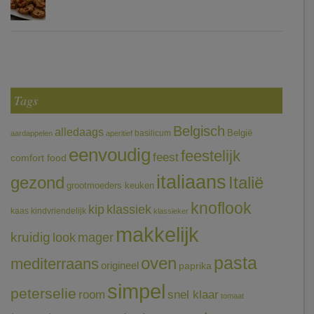
Tags
Belgisch
alledaags
België
basilicum
aardappelen
aperitief
eenvoudig
feestelijk
feest
comfort food
italiaans
gezond
Italië
grootmoeders keuken
knoflook
klassiek
kip
kaas
kindvriendelijk
klassieker
makkelijk
kruidig
mager
look
pasta
oven
mediterraans
origineel
paprika
simpel
peterselie
room
snel klaar
tomaat