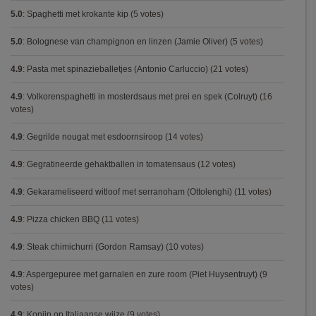
5.0
:
Spaghetti met krokante kip
(5 votes)
5.0
:
Bolognese van champignon en linzen (Jamie Oliver)
(5 votes)
4.9
:
Pasta met spinazieballetjes (Antonio Carluccio)
(21 votes)
4.9
:
Volkorenspaghetti in mosterdsaus met prei en spek (Colruyt)
(16
votes)
4.9
:
Gegrilde nougat met esdoornsiroop
(14 votes)
4.9
:
Gegratineerde gehaktballen in tomatensaus
(12 votes)
4.9
:
Gekarameliseerd witloof met serranoham (Ottolenghi)
(11 votes)
4.9
:
Pizza chicken BBQ
(11 votes)
4.9
:
Steak chimichurri (Gordon Ramsay)
(10 votes)
4.9
:
Aspergepuree met garnalen en zure room (Piet Huysentruyt)
(9
votes)
4.9
:
Konijn op Italiaanse wijze
(9 votes)