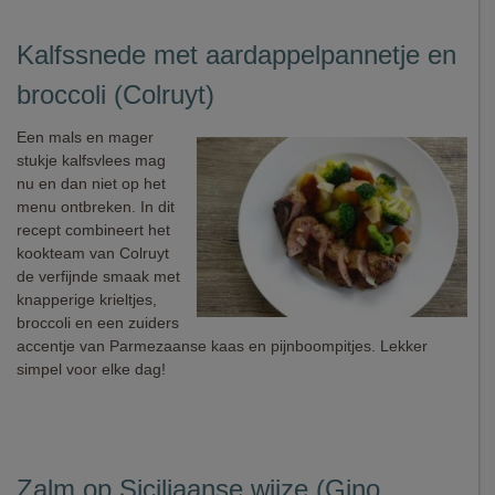
Kalfssnede met aardappelpannetje en
broccoli (Colruyt)
Een mals en mager
stukje kalfsvlees mag
nu en dan niet op het
menu ontbreken. In dit
recept combineert het
kookteam van Colruyt
de verfijnde smaak met
knapperige krieltjes,
broccoli en een zuiders
accentje van Parmezaanse kaas en pijnboompitjes. Lekker
simpel voor elke dag!
Zalm op Siciliaanse wijze (Gino