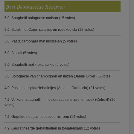
Best Beoordeelde Recepten
5.0
:
Spaghetti bolognese maison
(15 votes)
5.0
:
Steak met Cajun patatjes en rodekoolsla
(12 votes)
5.0
:
Pasta carbonara met mosselen
(5 votes)
5.0
:
Biscuit
(5 votes)
5.0
:
Spaghetti met krokante kip
(5 votes)
5.0
:
Bolognese van champignon en linzen (Jamie Oliver)
(5 votes)
4.9
:
Pasta met spinazieballetjes (Antonio Carluccio)
(21 votes)
4.9
:
Volkorenspaghetti in mosterdsaus met prei en spek (Colruyt)
(16
votes)
4.9
:
Gegrilde nougat met esdoornsiroop
(14 votes)
4.9
:
Gegratineerde gehaktballen in tomatensaus
(12 votes)