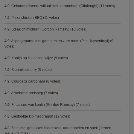
4.9
:
Gekarameliseerd witloof met serranoham (Ottolenghi)
(11 votes)
4.9
:
Pizza chicken BBQ
(11 votes)
4.9
:
Steak chimichurri (Gordon Ramsay)
(10 votes)
4.9
:
Aspergepuree met garnalen en zure room (Piet Huysentruyt)
(9
votes)
4.9
:
Konijn op Italiaanse wijze
(9 votes)
4.9
:
Bloemkoolcurry
(8 votes)
4.9
:
Courgette carbonara
(8 votes)
4.9
:
Aziatische preisoep
(7 votes)
4.9
:
Fricassee van konijn (Gordon Ramsay)
(7 votes)
4.8
:
Gestoofde kip met dragon
(12 votes)
4.8
:
Zalm met gebakken bloemkool, aardappelen en spek (Jeroen
Meus)
(6 votes)