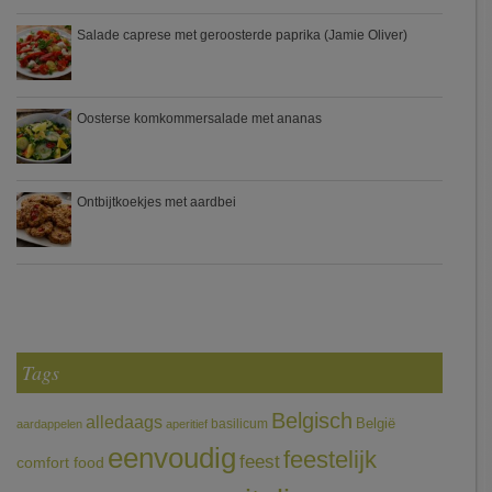
Salade caprese met geroosterde paprika (Jamie Oliver)
Oosterse komkommersalade met ananas
Ontbijtkoekjes met aardbei
Tags
Belgisch
alledaags
België
basilicum
aardappelen
aperitief
eenvoudig
feestelijk
feest
comfort food