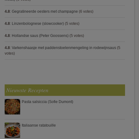
4.8
:
Gegratineerde oesters met champagne
(6 votes)
4.8
:
Linzenbolognese (slowcooker)
(5 votes)
4.8
:
Hollandse saus (Peter Goossens)
(5 votes)
4.8
:
Varkenshaasje met paddenstoelenmengeling in rodewijnsaus
(5
votes)
Nieuwste Recepten
Pasta salsiccia (Sofie Dumont)
Italiaanse ratatouille