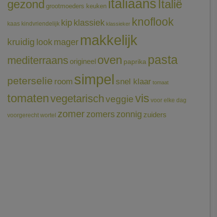
italiaans
gezond
Italië
grootmoeders keuken
knoflook
klassiek
kip
kaas
kindvriendelijk
klassieker
makkelijk
kruidig
mager
look
pasta
oven
mediterraans
origineel
paprika
simpel
peterselie
room
snel klaar
tomaat
tomaten
vis
vegetarisch
veggie
voor elke dag
zomer
zomers
zonnig
zuiders
voorgerecht
wortel