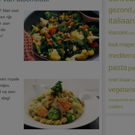
gezond
? Niet met
g
en rijk
italiaa
r aan
 de
klassiek
klas
r!
mager
look
mediterr
pasta
pe
een royale
snel klaar
to
ntjes.
vegetari
l na een
 slag!
voorgerecht
wor
zuiders