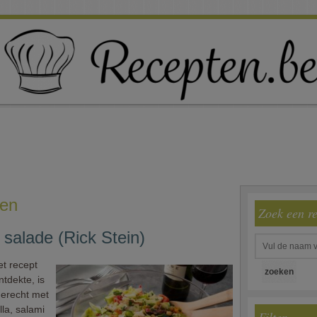
ten
Zoek een r
 salade (Rick Stein)
et recept
tdekte, is
gerecht met
la, salami