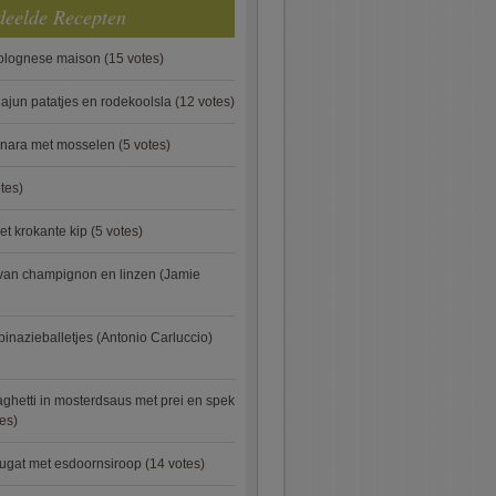
deelde Recepten
bolognese maison
(15 votes)
ajun patatjes en rodekoolsla
(12 votes)
onara met mosselen
(5 votes)
tes)
et krokante kip
(5 votes)
van champignon en linzen (Jamie
pinazieballetjes (Antonio Carluccio)
ghetti in mosterdsaus met prei en spek
es)
ugat met esdoornsiroop
(14 votes)