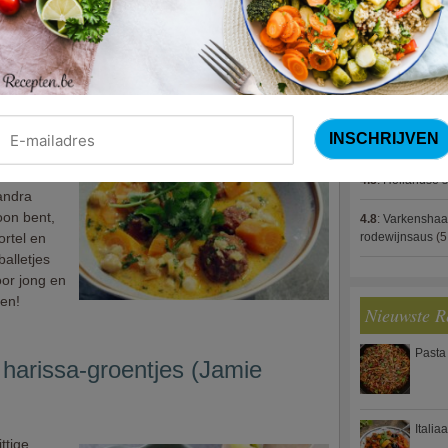
we aan de
4.8
:
Gestoofde k
erwten.
4.8
:
Zalm met g
spek (Jeroen M
tjes (Sandra Bekkari)
4.8
:
Gegratinee
ionele
4.8
:
Linzenbolo
nen
an dat er
4.8
:
Hollandse s
andra
oon bent,
4.8
:
Varkenshaa
rtel en
rodewijnsaus
(5
alletjes
oor jong en
len!
Nieuwste R
Pasta
harissa-groentjes (Jamie
Italia
ttige