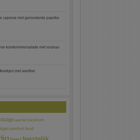
e caprese met geroosterde paprika
rse komkommersalade met ananas
jtkoekjes met aardbei
edaags
basilicum
aperitief
comfort food
elgië
dig
feestelijk
feest