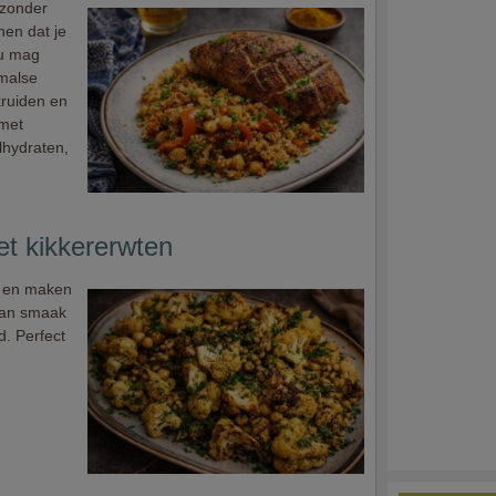
ezonder
nen dat je
nu mag
 malse
kruiden en
met
lhydraten,
et kikkererwten
ie en maken
van smaak
. Perfect