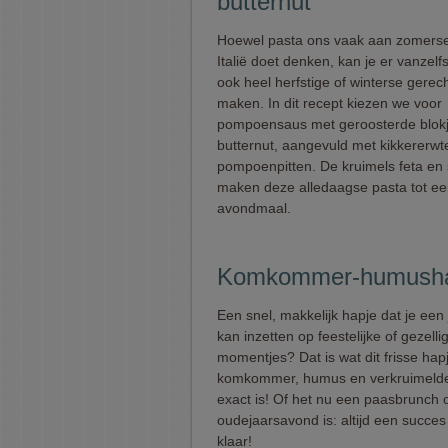
butternut
Hoewel pasta ons vaak aan zomerse 
Italië doet denken, kan je er vanzel
ook heel herfstige of winterse gerec
maken. In dit recept kiezen we voor
pompoensaus met geroosterde blok
butternut, aangevuld met kikkererwt
pompoenpitten. De kruimels feta en
maken deze alledaagse pasta tot een
avondmaal.
Komkommer-humusha
Een snel, makkelijk hapje dat je een
kan inzetten op feestelijke of gezelli
momentjes? Dat is wat dit frisse hap
komkommer, humus en verkruimelde
exact is! Of het nu een paasbrunch 
oudejaarsavond is: altijd een succes
klaar!