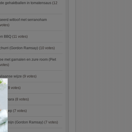
de gehaktballen in tomatensaus
(12
eerd witloof met serranoham
votes)
ken BBQ
(11 votes)
churri (Gordon Ramsay)
(10 votes)
e met garnalen en zure room (Piet
votes)
aliaanse wijze
(9 votes)
×
urry
(8 votes)
carbonara
(8 votes)
preisoep
(7 votes)
an konijn (Gordon Ramsay)
(7 votes)