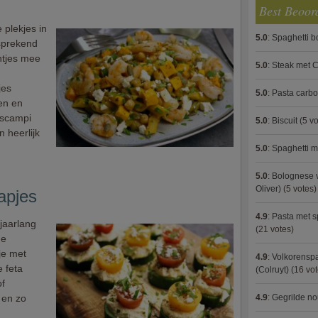
Best Beoor
plekjes in
5.0
:
Spaghetti 
fsprekend
htjes mee
5.0
:
Steak met C
jes
5.0
:
Pasta carb
en en
 scampi
5.0
:
Biscuit
(5 vo
 heerlijk
5.0
:
Spaghetti m
5.0
:
Bolognese 
Oliver)
(5 votes)
pjes
4.9
:
Pasta met s
 jaarlang
(21 votes)
ge
je met
4.9
:
Volkorenspa
 feta
(Colruyt)
(16 vot
of
 en zo
4.9
:
Gegrilde no