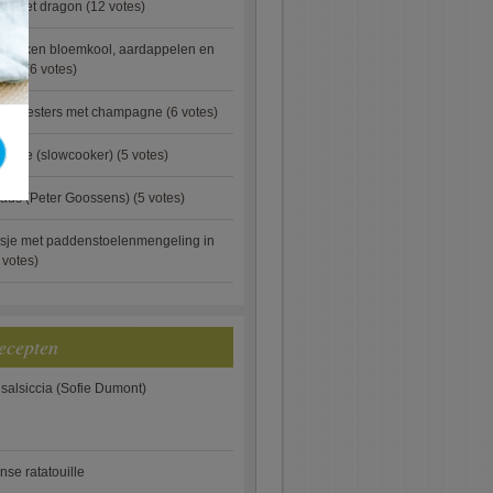
ip met dragon
(12 votes)
ebakken bloemkool, aardappelen en
eus)
(6 votes)
rde oesters met champagne
(6 votes)
gnese (slowcooker)
(5 votes)
aus (Peter Goossens)
(5 votes)
sje met paddenstoelenmengeling in
 votes)
ecepten
 salsiccia (Sofie Dumont)
anse ratatouille