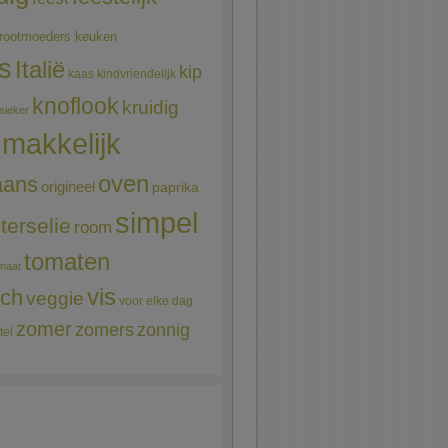
rootmoeders keuken
ns
Italië
kip
kaas
kindvriendelijk
knoflook
kruidig
sieker
makkelijk
oven
aans
origineel
paprika
simpel
terselie
room
tomaten
maat
vis
sch
veggie
voor elke dag
zomer
zomers
zonnig
tel