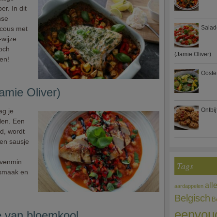
r. In dit
nse
Salad
scous met
-wijze
toch
(Jamie Oliver)
en!
Ooste
amie Oliver)
Ontbi
ag je
len. Een
ud, wordt
en sausje
evenmin
Tags
 smaak en
all
aardappelen
Belgisch
B
eenvou
e van bloemkool