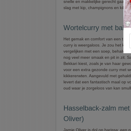
snelle en makkelijke gerecht gaan 
slag met kip, champignons en kikker
Wortelcurry met balle
Het gemak en comfort van een tradit
curry is weergaloos. Je zou het kun
vergelijken met een soep, behalve d
nog veel meer smaak en pit in zit. S
Bekkari kiest, zoals je van haar gew
voor een extra gezonde curry met wo
kikkererwten. Aangevuld met gehaktb
levert dat een fantastisch maal op v
oud waar je zorgeloos van kan smul
Hasselback-zalm met 
Oliver)
Jamie Oliver is dol op harissa: een pi