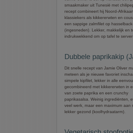
smaakmaker uit Tunesië met chilipepe
recept combineert hij Noord-Afrikaa
klassiekers als kikkererwten en cou
een sappige zalmfilet op hasselback
(ingesneden). Lekker, makkelijk en 
indrukwekkend om op tafel te server
Dubbele paprikakip (J
Dit snelle recept van Jamie Oliver m
meteen als je nieuwe favoriet inscha
simpele kipfilet, lekker in alle eenvo
gecombineerd met kikkererwten in e
van zoete paprika en een crunchy
paprikasalsa. Weinig ingrediënten, 
veel werk, maar een maximum aan
lekker gezond (koolhydraatarm).
Vegetarisch stoofpotj