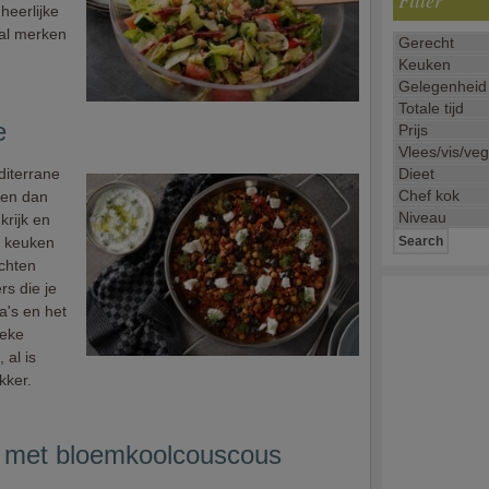
Filter
heerlijke
 zal merken
e
diterrane
ken dan
krijk en
e keuken
echten
s die je
a's en het
ieke
 al is
kker.
s met bloemkoolcouscous