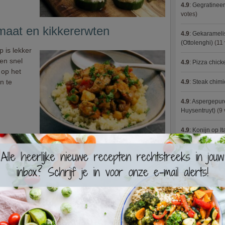
4.9
:
Gegratineer
votes)
maat en kikkererwten
4.9
:
Gekaramelis
(Ottolenghi)
(11 
 is lekker
en snel
4.9
:
Pizza chic
 op het
n te
4.9
:
Steak chimi
4.9
:
Aspergepure
Huysentruyt)
(9 
4.9
:
Konijn op It
4.9
:
Bloemkoolc
e 'pilav'
4.9
:
Courgette 
cht waarbij
aarna wordt
4.9
:
Aziatische 
ultaat is
niet
4.9
:
Fricassee v
a). In dit