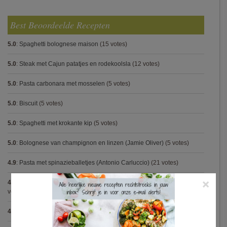
Best Beoordeelde Recepten
5.0
:
Spaghetti bolognese maison
(15 votes)
5.0
:
Steak met Cajun patatjes en rodekoolsla
(12 votes)
5.0
:
Pasta carbonara met mosselen
(5 votes)
5.0
:
Biscuit
(5 votes)
5.0
:
Spaghetti met krokante kip
(5 votes)
5.0
:
Bolognese van champignon en linzen (Jamie Oliver)
(5 votes)
4.9
:
Pasta met spinazieballetjes (Antonio Carluccio)
(21 votes)
×
4.9
:
Volkorenspaghetti in mosterdsaus met prei en spek (Colruyt)
(16
votes)
4.9
:
Gegrilde nougat met esdoornsiroop
(14 votes)