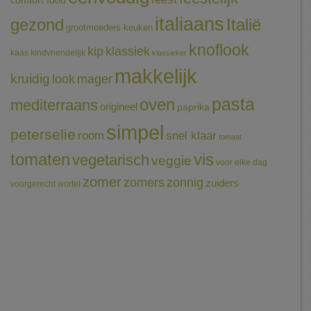
comfort food
italiaans
gezond
Italië
grootmoeders keuken
knoflook
klassiek
kip
kaas
kindvriendelijk
klassieker
makkelijk
kruidig
mager
look
pasta
oven
mediterraans
origineel
paprika
simpel
peterselie
room
snel klaar
tomaat
tomaten
vis
vegetarisch
veggie
voor elke dag
zomer
zomers
zonnig
zuiders
voorgerecht
wortel