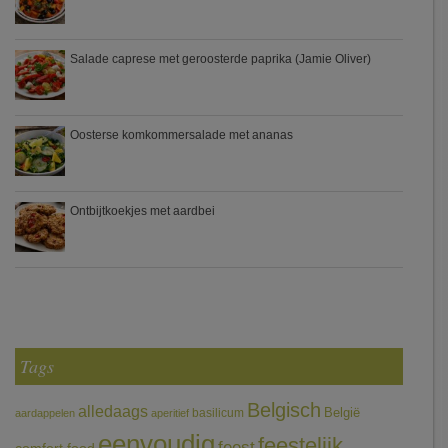
Salade caprese met geroosterde paprika (Jamie Oliver)
Oosterse komkommersalade met ananas
Ontbijtkoekjes met aardbei
Tags
Belgisch
alledaags
België
basilicum
aardappelen
aperitief
eenvoudig
feestelijk
feest