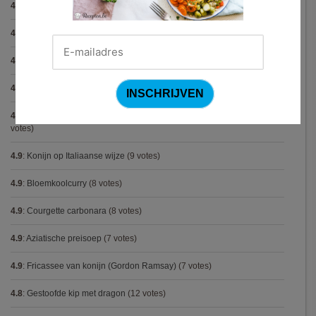
4.9
:
Gegratineerde gehaktballen in tomatensaus
(12 votes)
4.9
:
Gekarameliseerd witloof met serranoham (Ottolenghi)
(11 votes)
4.9
:
Pizza chicken BBQ
(11 votes)
4.9
:
Steak chimichurri (Gordon Ramsay)
(10 votes)
4.9
:
Aspergepuree met garnalen en zure room (Piet Huysentruyt)
(9
votes)
4.9
:
Konijn op Italiaanse wijze
(9 votes)
4.9
:
Bloemkoolcurry
(8 votes)
4.9
:
Courgette carbonara
(8 votes)
4.9
:
Aziatische preisoep
(7 votes)
4.9
:
Fricassee van konijn (Gordon Ramsay)
(7 votes)
4.8
:
Gestoofde kip met dragon
(12 votes)