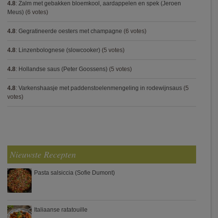
4.8
:
Zalm met gebakken bloemkool, aardappelen en spek (Jeroen
Meus)
(6 votes)
4.8
:
Gegratineerde oesters met champagne
(6 votes)
4.8
:
Linzenbolognese (slowcooker)
(5 votes)
4.8
:
Hollandse saus (Peter Goossens)
(5 votes)
4.8
:
Varkenshaasje met paddenstoelenmengeling in rodewijnsaus
(5
votes)
Nieuwste Recepten
Pasta salsiccia (Sofie Dumont)
Italiaanse ratatouille