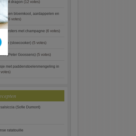
ip met dragon
(12 votes)
ebakken bloemkool, aardappelen en
eus)
(6 votes)
rde oesters met champagne
(6 votes)
gnese (slowcooker)
(5 votes)
aus (Peter Goossens)
(5 votes)
sje met paddenstoelenmengeling in
 votes)
ecepten
 salsiccia (Sofie Dumont)
anse ratatouille