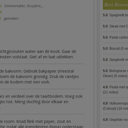
Best Beoor
s
Emmentaler, Gruyère,...
ut
5.0
:
Spaghetti 
t
gemalen
5.0
:
Steak met C
5.0
:
Pasta carb
5.0
:
Biscuit
(5 vo
lichtgezouten water aan de kook. Gaar de
nuten volstaat. Giet af en laat uitlekken.
5.0
:
Spaghetti m
e bakvorm. Gebruik bakpapier (meestal
5.0
:
Bolognese 
bloem de bakvorm grondig. Druk de randjes
Oliver)
(5 votes)
 in de bodem met een vork.
4.9
:
Pasta met s
(21 votes)
jes en verdeel over de taartbodem. Voeg ook
es toe. Meng vluchtig door elkaar en
4.9
:
Volkorenspa
.
(Colruyt)
(16 vot
4.9
:
Gegrilde no
e room. Kruid flink met peper, zout en
e zodat alle ingrediënten (bijna) onderstaan.