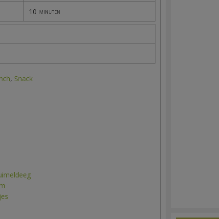
10
minuten
nch
,
Snack
ruimeldeeg
lm
jes