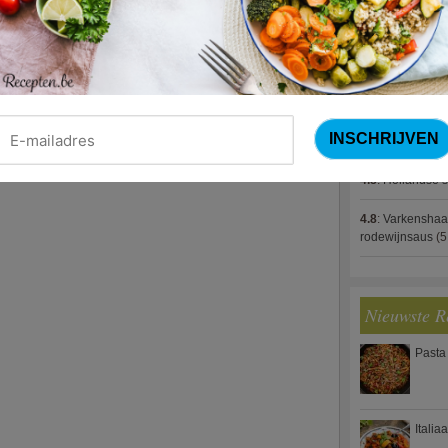
4.8
:
Gestoofde k
4.8
:
Zalm met g
Name
*
spek (Jeroen M
Email
*
4.8
:
Gegratinee
Website
4.8
:
Linzenbolo
4.8
:
Hollandse s
4.8
:
Varkenshaa
rodewijnsaus
(5
Nieuwste R
Pasta
Italia