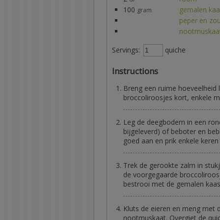
100
gemalen kaa
gram
peper en zo
nootmuskaa
Servings:
quiche
Instructions
Breng een ruime hoeveelheid 
broccoliroosjes kort, enkele mi
Leg de deegbodem in een rond
bijgeleverd) of beboter en be
goed aan en prik enkele keren
Trek de gerookte zalm in stuk
de voorgegaarde broccoliroosj
bestrooi met de gemalen kaas
Kluts de eieren en meng met d
nootmuskaat. Overgiet de quich