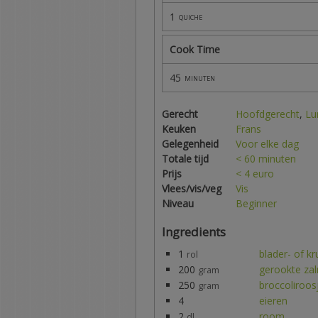
1
quiche
Cook Time
45
minuten
Gerecht
Hoofdgerecht
,
Lu
Keuken
Frans
Gelegenheid
Voor elke dag
Totale tijd
< 60 minuten
Prijs
< 4 euro
Vlees/vis/veg
Vis
Niveau
Beginner
Ingredients
1
blader- of k
rol
200
gerookte za
gram
250
broccoliroos
gram
4
eieren
2
room
dl