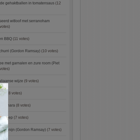
de gehaktballen in tomatensaus
(12
eerd witloof met serranoham
votes)
ken BBQ
(11 votes)
churri (Gordon Ramsay)
(10 votes)
e met garnalen en zure room (Piet
votes)
aliaanse wijze
(9 votes)
×
urry
(8 votes)
carbonara
(8 votes)
preisoep
(7 votes)
an konijn (Gordon Ramsay)
(7 votes)