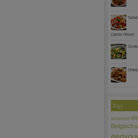
Salad
(Jamie Oliver)
Ooste
Ontbi
Tags
all
aardappelen
Belgisch
B
eenvou