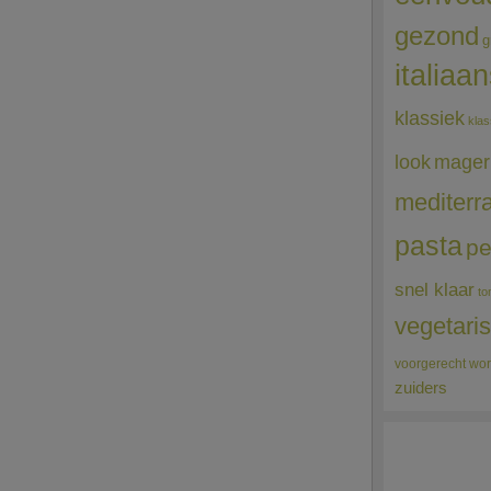
gezond
g
italiaa
klassiek
klas
mager
look
mediterr
pasta
pe
snel klaar
to
vegetari
voorgerecht
wor
zuiders