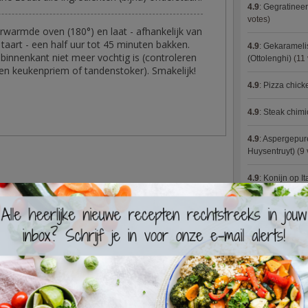
4.9
:
Gegratineer
votes)
rwarmde oven (180°) en laat - afhankelijk van
taart - een half uur tot 45 minuten bakken.
4.9
:
Gekaramelis
binnenkant niet meer vochtig is (controleren
(Ottolenghi)
(11 
 een keukenpriem of tandenstoker). Smakelijk!
4.9
:
Pizza chic
4.9
:
Steak chimi
4.9
:
Aspergepure
Huysentruyt)
(9 
4.9
:
Konijn op It
4.9
:
Bloemkoolc
4.9
:
Courgette 
4.9
:
Aziatische 
4.9
:
Fricassee v