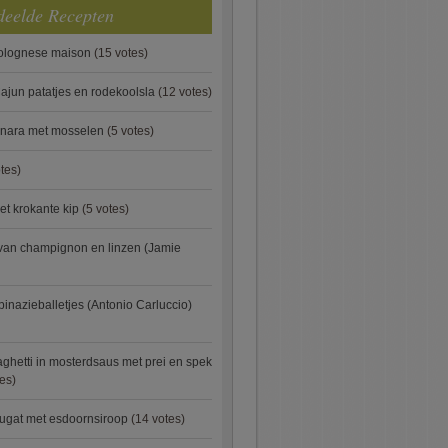
deelde Recepten
bolognese maison
(15 votes)
ajun patatjes en rodekoolsla
(12 votes)
onara met mosselen
(5 votes)
tes)
et krokante kip
(5 votes)
van champignon en linzen (Jamie
pinazieballetjes (Antonio Carluccio)
ghetti in mosterdsaus met prei en spek
es)
ugat met esdoornsiroop
(14 votes)