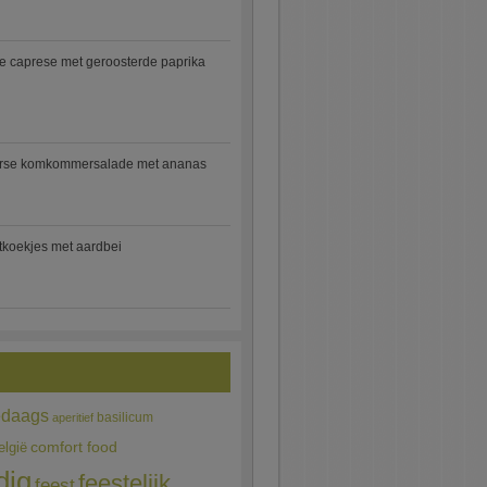
e caprese met geroosterde paprika
rse komkommersalade met ananas
jtkoekjes met aardbei
edaags
basilicum
aperitief
comfort food
elgië
dig
feestelijk
feest