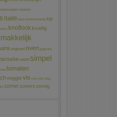
rootmoeders keuken
ns
Italië
kip
kaas
kindvriendelijk
knoflook
kruidig
sieker
makkelijk
oven
aans
origineel
paprika
simpel
terselie
room
tomaten
maat
vis
sch
veggie
voor elke dag
zomer
zomers
zonnig
tel