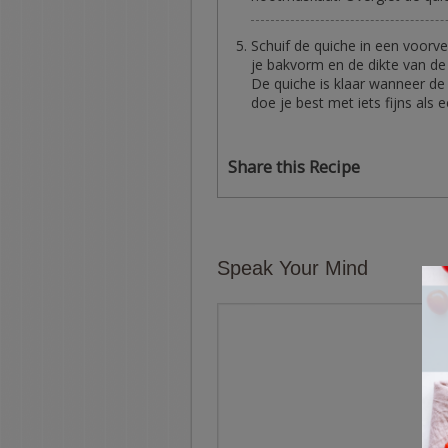
Schuif de quiche in een voorve
je bakvorm en de dikte van de 
De quiche is klaar wanneer de 
doe je best met iets fijns als
Share this Recipe
Speak Your Mind