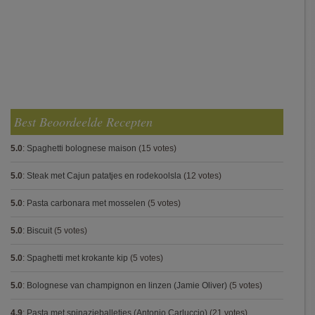
Best Beoordeelde Recepten
5.0
:
Spaghetti bolognese maison
(15 votes)
5.0
:
Steak met Cajun patatjes en rodekoolsla
(12 votes)
5.0
:
Pasta carbonara met mosselen
(5 votes)
5.0
:
Biscuit
(5 votes)
5.0
:
Spaghetti met krokante kip
(5 votes)
5.0
:
Bolognese van champignon en linzen (Jamie Oliver)
(5 votes)
4.9
:
Pasta met spinazieballetjes (Antonio Carluccio)
(21 votes)