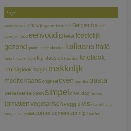
Tags
Belgisch
alledaags
België
basilicum
aardappelen
aperitief
eenvoudig
feestelijk
feest
comfort food
italiaans
gezond
Italië
grootmoeders keuken
knoflook
klassiek
kip
kaas
kindvriendelijk
klassieker
makkelijk
kruidig
mager
look
pasta
oven
mediterraans
origineel
paprika
simpel
peterselie
room
snel klaar
tomaat
tomaten
vis
vegetarisch
veggie
voor elke dag
zomer
zomers
zonnig
zuiders
voorgerecht
wortel