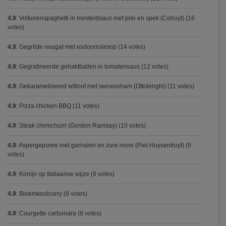
4.9
:
Volkorenspaghetti in mosterdsaus met prei en spek (Colruyt)
(16
votes)
4.9
:
Gegrilde nougat met esdoornsiroop
(14 votes)
4.9
:
Gegratineerde gehaktballen in tomatensaus
(12 votes)
4.9
:
Gekarameliseerd witloof met serranoham (Ottolenghi)
(11 votes)
4.9
:
Pizza chicken BBQ
(11 votes)
4.9
:
Steak chimichurri (Gordon Ramsay)
(10 votes)
4.9
:
Aspergepuree met garnalen en zure room (Piet Huysentruyt)
(9
votes)
4.9
:
Konijn op Italiaanse wijze
(9 votes)
4.9
:
Bloemkoolcurry
(8 votes)
4.9
:
Courgette carbonara
(8 votes)