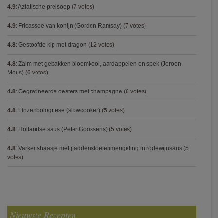
4.9
:
Aziatische preisoep
(7 votes)
4.9
:
Fricassee van konijn (Gordon Ramsay)
(7 votes)
4.8
:
Gestoofde kip met dragon
(12 votes)
4.8
:
Zalm met gebakken bloemkool, aardappelen en spek (Jeroen
Meus)
(6 votes)
4.8
:
Gegratineerde oesters met champagne
(6 votes)
4.8
:
Linzenbolognese (slowcooker)
(5 votes)
4.8
:
Hollandse saus (Peter Goossens)
(5 votes)
4.8
:
Varkenshaasje met paddenstoelenmengeling in rodewijnsaus
(5
votes)
Nieuwste Recepten