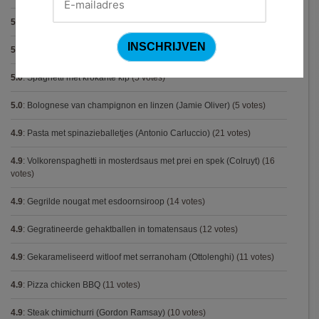
5.0
:
Pasta carbonara met mosselen
(5 votes)
5.0
:
Biscuit
(5 votes)
5.0
:
Spaghetti met krokante kip
(5 votes)
5.0
:
Bolognese van champignon en linzen (Jamie Oliver)
(5 votes)
4.9
:
Pasta met spinazieballetjes (Antonio Carluccio)
(21 votes)
4.9
:
Volkorenspaghetti in mosterdsaus met prei en spek (Colruyt)
(16
votes)
4.9
:
Gegrilde nougat met esdoornsiroop
(14 votes)
4.9
:
Gegratineerde gehaktballen in tomatensaus
(12 votes)
4.9
:
Gekarameliseerd witloof met serranoham (Ottolenghi)
(11 votes)
4.9
:
Pizza chicken BBQ
(11 votes)
4.9
:
Steak chimichurri (Gordon Ramsay)
(10 votes)