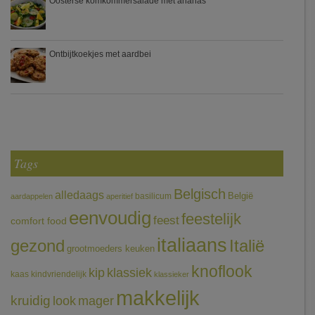
Oosterse komkommersalade met ananas
Ontbijtkoekjes met aardbei
Tags
Belgisch
alledaags
België
basilicum
aardappelen
aperitief
eenvoudig
feestelijk
feest
comfort food
italiaans
gezond
Italië
grootmoeders keuken
knoflook
klassiek
kip
kaas
kindvriendelijk
klassieker
makkelijk
kruidig
mager
look