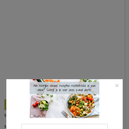
×
Best Beoordeelde Recepten
5.0
:
Spaghetti bolognese maison
(15 votes)
5.0
:
Steak met Cajun patatjes en rodekoolsla
(12 votes)