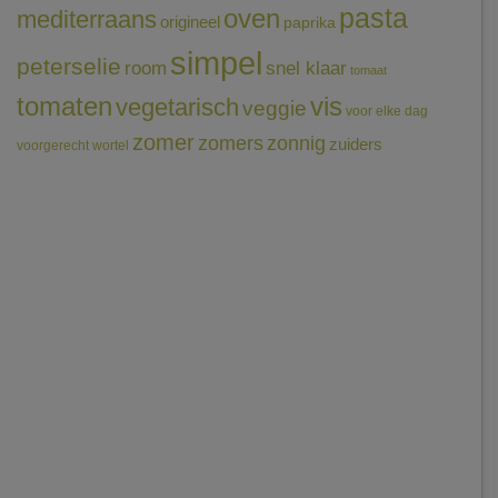
pasta
oven
mediterraans
origineel
paprika
simpel
peterselie
room
snel klaar
tomaat
tomaten
vis
vegetarisch
veggie
voor elke dag
zomer
zomers
zonnig
zuiders
voorgerecht
wortel