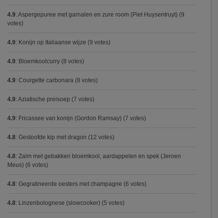
4.9
:
Aspergepuree met garnalen en zure room (Piet Huysentruyt)
(9
votes)
4.9
:
Konijn op Italiaanse wijze
(9 votes)
4.9
:
Bloemkoolcurry
(8 votes)
4.9
:
Courgette carbonara
(8 votes)
4.9
:
Aziatische preisoep
(7 votes)
4.9
:
Fricassee van konijn (Gordon Ramsay)
(7 votes)
4.8
:
Gestoofde kip met dragon
(12 votes)
4.8
:
Zalm met gebakken bloemkool, aardappelen en spek (Jeroen
Meus)
(6 votes)
4.8
:
Gegratineerde oesters met champagne
(6 votes)
4.8
:
Linzenbolognese (slowcooker)
(5 votes)