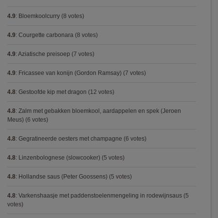
4.9
:
Bloemkoolcurry
(8 votes)
4.9
:
Courgette carbonara
(8 votes)
4.9
:
Aziatische preisoep
(7 votes)
4.9
:
Fricassee van konijn (Gordon Ramsay)
(7 votes)
4.8
:
Gestoofde kip met dragon
(12 votes)
4.8
:
Zalm met gebakken bloemkool, aardappelen en spek (Jeroen
Meus)
(6 votes)
4.8
:
Gegratineerde oesters met champagne
(6 votes)
4.8
:
Linzenbolognese (slowcooker)
(5 votes)
4.8
:
Hollandse saus (Peter Goossens)
(5 votes)
4.8
:
Varkenshaasje met paddenstoelenmengeling in rodewijnsaus
(5
votes)