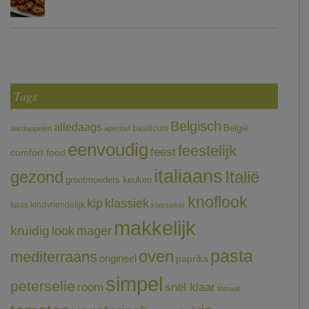
Tags
Belgisch
alledaags
België
basilicum
aardappelen
aperitief
eenvoudig
feestelijk
feest
comfort food
italiaans
gezond
Italië
grootmoeders keuken
knoflook
klassiek
kip
kaas
kindvriendelijk
klassieker
makkelijk
kruidig
mager
look
pasta
oven
mediterraans
origineel
paprika
simpel
peterselie
room
snel klaar
tomaat