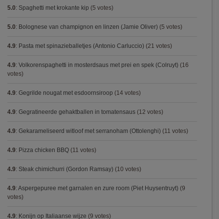
5.0
:
Spaghetti met krokante kip
(5 votes)
5.0
:
Bolognese van champignon en linzen (Jamie Oliver)
(5 votes)
4.9
:
Pasta met spinazieballetjes (Antonio Carluccio)
(21 votes)
4.9
:
Volkorenspaghetti in mosterdsaus met prei en spek (Colruyt)
(16
votes)
4.9
:
Gegrilde nougat met esdoornsiroop
(14 votes)
4.9
:
Gegratineerde gehaktballen in tomatensaus
(12 votes)
4.9
:
Gekarameliseerd witloof met serranoham (Ottolenghi)
(11 votes)
4.9
:
Pizza chicken BBQ
(11 votes)
4.9
:
Steak chimichurri (Gordon Ramsay)
(10 votes)
4.9
:
Aspergepuree met garnalen en zure room (Piet Huysentruyt)
(9
votes)
4.9
:
Konijn op Italiaanse wijze
(9 votes)