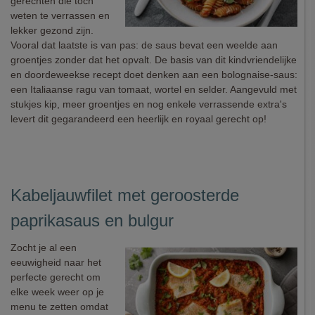
gerechten die toch
weten te verrassen en
lekker gezond zijn.
Vooral dat laatste is van pas: de saus bevat een weelde aan
groentjes zonder dat het opvalt. De basis van dit kindvriendelijke
en doordeweekse recept doet denken aan een bolognaise-saus:
een Italiaanse ragu van tomaat, wortel en selder. Aangevuld met
stukjes kip, meer groentjes en nog enkele verrassende extra's
levert dit gegarandeerd een heerlijk en royaal gerecht op!
Kabeljauwfilet met geroosterde
paprikasaus en bulgur
Zocht je al een
eeuwigheid naar het
perfecte gerecht om
elke week weer op je
menu te zetten omdat