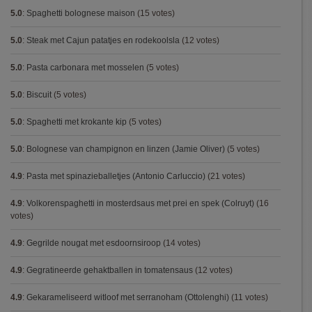
5.0
:
Spaghetti bolognese maison
(15 votes)
5.0
:
Steak met Cajun patatjes en rodekoolsla
(12 votes)
5.0
:
Pasta carbonara met mosselen
(5 votes)
5.0
:
Biscuit
(5 votes)
5.0
:
Spaghetti met krokante kip
(5 votes)
5.0
:
Bolognese van champignon en linzen (Jamie Oliver)
(5 votes)
4.9
:
Pasta met spinazieballetjes (Antonio Carluccio)
(21 votes)
4.9
:
Volkorenspaghetti in mosterdsaus met prei en spek (Colruyt)
(16
votes)
4.9
:
Gegrilde nougat met esdoornsiroop
(14 votes)
4.9
:
Gegratineerde gehaktballen in tomatensaus
(12 votes)
4.9
:
Gekarameliseerd witloof met serranoham (Ottolenghi)
(11 votes)