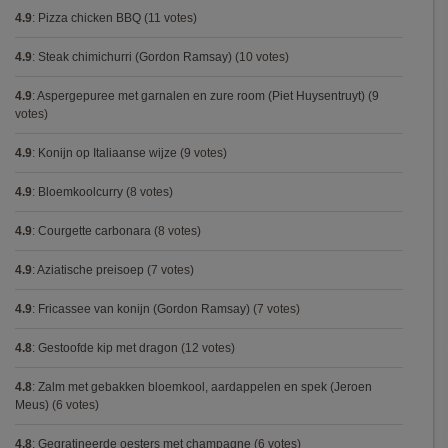
4.9
:
Pizza chicken BBQ
(11 votes)
4.9
:
Steak chimichurri (Gordon Ramsay)
(10 votes)
4.9
:
Aspergepuree met garnalen en zure room (Piet Huysentruyt)
(9
votes)
4.9
:
Konijn op Italiaanse wijze
(9 votes)
4.9
:
Bloemkoolcurry
(8 votes)
4.9
:
Courgette carbonara
(8 votes)
4.9
:
Aziatische preisoep
(7 votes)
4.9
:
Fricassee van konijn (Gordon Ramsay)
(7 votes)
4.8
:
Gestoofde kip met dragon
(12 votes)
4.8
:
Zalm met gebakken bloemkool, aardappelen en spek (Jeroen
Meus)
(6 votes)
4.8
:
Gegratineerde oesters met champagne
(6 votes)