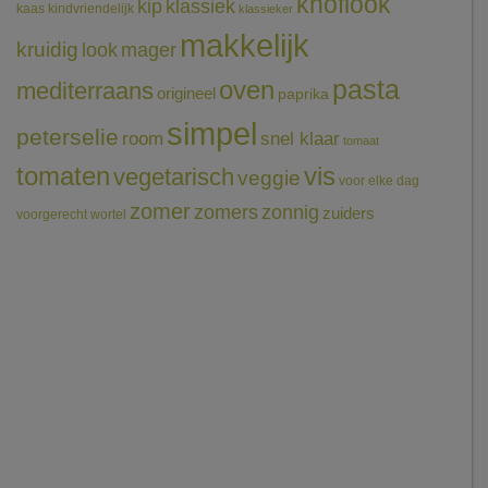
knoflook
klassiek
kip
kaas
kindvriendelijk
klassieker
makkelijk
kruidig
mager
look
pasta
oven
mediterraans
origineel
paprika
simpel
peterselie
room
snel klaar
tomaat
tomaten
vis
vegetarisch
veggie
voor elke dag
zomer
zomers
zonnig
zuiders
voorgerecht
wortel