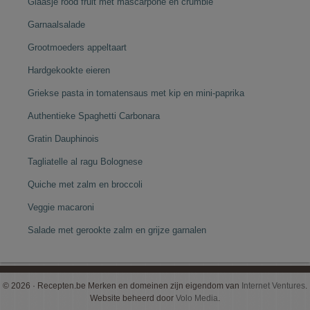
Glaasje rood fruit met mascarpone en crumble
Garnaalsalade
Grootmoeders appeltaart
Hardgekookte eieren
Griekse pasta in tomatensaus met kip en mini-paprika
Authentieke Spaghetti Carbonara
Gratin Dauphinois
Tagliatelle al ragu Bolognese
Quiche met zalm en broccoli
Veggie macaroni
Salade met gerookte zalm en grijze garnalen
© 2026 · Recepten.be Merken en domeinen zijn eigendom van
Internet Ventures
.
Website beheerd door
Volo Media
.