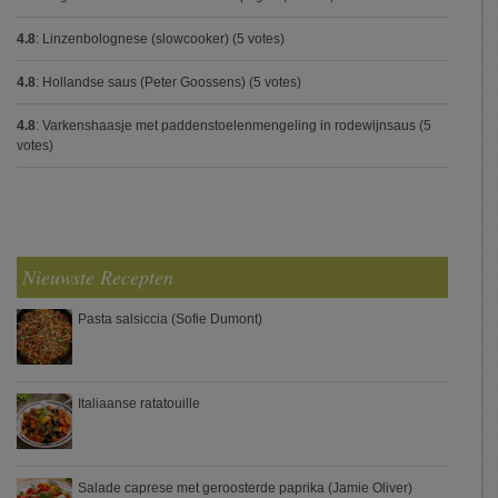
4.8
:
Linzenbolognese (slowcooker)
(5 votes)
4.8
:
Hollandse saus (Peter Goossens)
(5 votes)
4.8
:
Varkenshaasje met paddenstoelenmengeling in rodewijnsaus
(5
votes)
Nieuwste Recepten
Pasta salsiccia (Sofie Dumont)
Italiaanse ratatouille
Salade caprese met geroosterde paprika (Jamie Oliver)