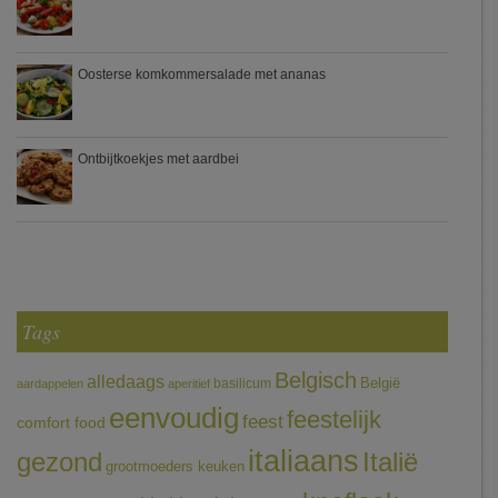
Oosterse komkommersalade met ananas
Ontbijtkoekjes met aardbei
Tags
Belgisch
alledaags
België
basilicum
aardappelen
aperitief
eenvoudig
feestelijk
feest
comfort food
italiaans
gezond
Italië
grootmoeders keuken