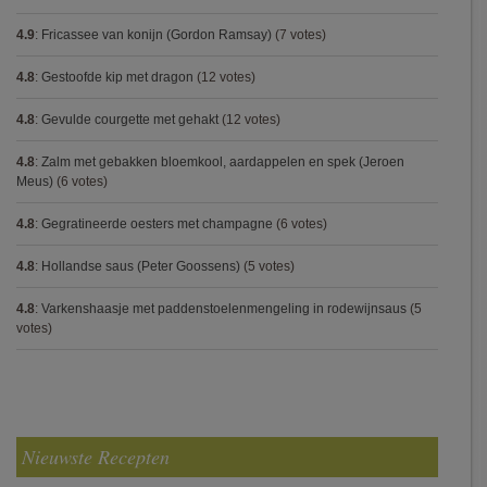
4.9
:
Fricassee van konijn (Gordon Ramsay)
(7 votes)
4.8
:
Gestoofde kip met dragon
(12 votes)
4.8
:
Gevulde courgette met gehakt
(12 votes)
4.8
:
Zalm met gebakken bloemkool, aardappelen en spek (Jeroen
Meus)
(6 votes)
4.8
:
Gegratineerde oesters met champagne
(6 votes)
4.8
:
Hollandse saus (Peter Goossens)
(5 votes)
4.8
:
Varkenshaasje met paddenstoelenmengeling in rodewijnsaus
(5
votes)
Nieuwste Recepten