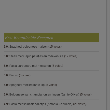
Best Beoordeelde Recepten
5.0
:
Spaghetti bolognese maison
(15 votes)
5.0
:
Steak met Cajun patatjes en rodekoolsla
(12 votes)
5.0
:
Pasta carbonara met mosselen
(5 votes)
5.0
:
Biscuit
(5 votes)
5.0
:
Spaghetti met krokante kip
(5 votes)
5.0
:
Bolognese van champignon en linzen (Jamie Oliver)
(5 votes)
4.9
:
Pasta met spinazieballetjes (Antonio Carluccio)
(21 votes)