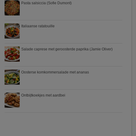
Pasta salsiccia (Sofie Dumont)
Italiaanse ratatouille
Salade caprese met geroosterde paprika (Jamie Oliver)
Oosterse komkommersalade met ananas
Ontbijtkoekjes met aardbei