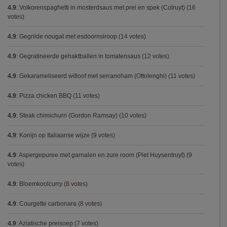
4.9
:
Volkorenspaghetti in mosterdsaus met prei en spek (Colruyt)
(16
votes)
4.9
:
Gegrilde nougat met esdoornsiroop
(14 votes)
4.9
:
Gegratineerde gehaktballen in tomatensaus
(12 votes)
4.9
:
Gekarameliseerd witloof met serranoham (Ottolenghi)
(11 votes)
4.9
:
Pizza chicken BBQ
(11 votes)
4.9
:
Steak chimichurri (Gordon Ramsay)
(10 votes)
4.9
:
Konijn op Italiaanse wijze
(9 votes)
4.9
:
Aspergepuree met garnalen en zure room (Piet Huysentruyt)
(9
votes)
4.9
:
Bloemkoolcurry
(8 votes)
4.9
:
Courgette carbonara
(8 votes)
4.9
:
Aziatische preisoep
(7 votes)