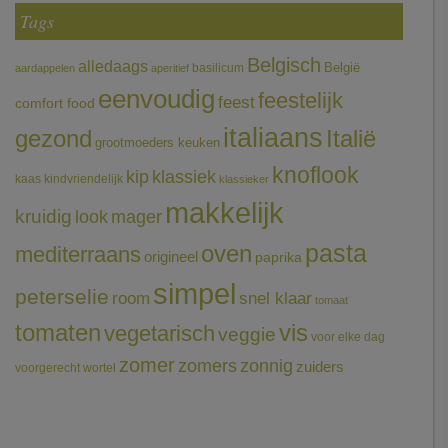
Tags
Belgisch
alledaags
België
basilicum
aardappelen
aperitief
eenvoudig
feestelijk
feest
comfort food
italiaans
gezond
Italië
grootmoeders keuken
knoflook
klassiek
kip
kaas
kindvriendelijk
klassieker
makkelijk
kruidig
mager
look
pasta
oven
mediterraans
origineel
paprika
simpel
peterselie
room
snel klaar
tomaat
tomaten
vis
vegetarisch
veggie
voor elke dag
zomer
zomers
zonnig
zuiders
voorgerecht
wortel