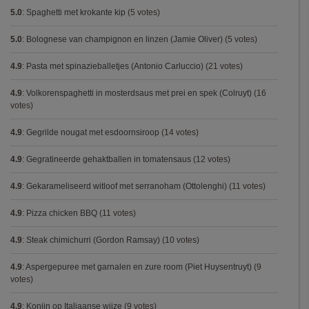
5.0
:
Spaghetti met krokante kip
(5 votes)
5.0
:
Bolognese van champignon en linzen (Jamie Oliver)
(5 votes)
4.9
:
Pasta met spinazieballetjes (Antonio Carluccio)
(21 votes)
4.9
:
Volkorenspaghetti in mosterdsaus met prei en spek (Colruyt)
(16
votes)
4.9
:
Gegrilde nougat met esdoornsiroop
(14 votes)
4.9
:
Gegratineerde gehaktballen in tomatensaus
(12 votes)
4.9
:
Gekarameliseerd witloof met serranoham (Ottolenghi)
(11 votes)
4.9
:
Pizza chicken BBQ
(11 votes)
4.9
:
Steak chimichurri (Gordon Ramsay)
(10 votes)
4.9
:
Aspergepuree met garnalen en zure room (Piet Huysentruyt)
(9
votes)
4.9
:
Konijn op Italiaanse wijze
(9 votes)