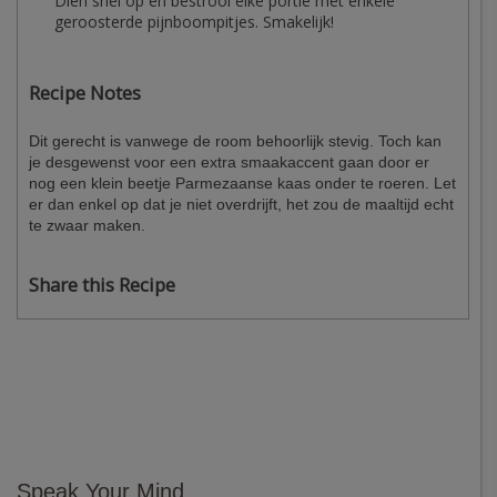
Dien snel op en bestrooi elke portie met enkele
geroosterde pijnboompitjes. Smakelijk!
Recipe Notes
Dit gerecht is vanwege de room behoorlijk stevig. Toch kan
je desgewenst voor een extra smaakaccent gaan door er
nog een klein beetje Parmezaanse kaas onder te roeren. Let
er dan enkel op dat je niet overdrijft, het zou de maaltijd echt
te zwaar maken.
Share this Recipe
Speak Your Mind