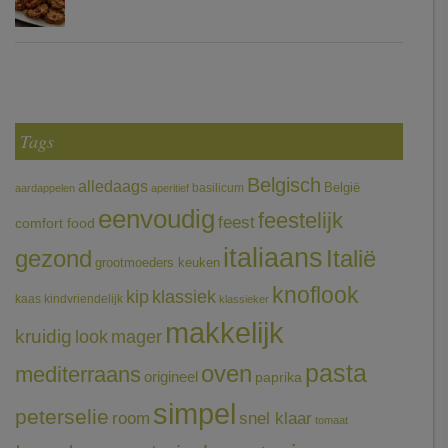
Tags
Belgisch
alledaags
België
basilicum
aardappelen
aperitief
eenvoudig
feestelijk
feest
comfort food
italiaans
gezond
Italië
grootmoeders keuken
knoflook
klassiek
kip
kaas
kindvriendelijk
klassieker
makkelijk
kruidig
mager
look
pasta
oven
mediterraans
origineel
paprika
simpel
peterselie
room
snel klaar
tomaat