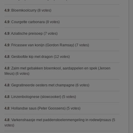
4.9
:
Bloemkoolcurry
(8 votes)
4.9
:
Courgette carbonara
(8 votes)
4.9
:
Aziatische preisoep
(7 votes)
4.9
:
Fricassee van konijn (Gordon Ramsay)
(7 votes)
4.8
:
Gestoofde kip met dragon
(12 votes)
4.8
:
Zalm met gebakken bloemkool, aardappelen en spek (Jeroen
Meus)
(6 votes)
4.8
:
Gegratineerde oesters met champagne
(6 votes)
4.8
:
Linzenbolognese (slowcooker)
(5 votes)
4.8
:
Hollandse saus (Peter Goossens)
(5 votes)
4.8
:
Varkenshaasje met paddenstoelenmengeling in rodewijnsaus
(5
votes)