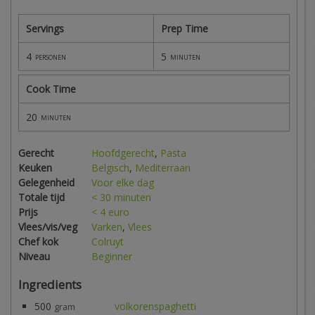
Servings
Prep Time
4
5
personen
minuten
Cook Time
20
minuten
Gerecht
Hoofdgerecht
,
Pasta
Keuken
Belgisch
,
Mediterraan
Gelegenheid
Voor elke dag
Totale tijd
< 30 minuten
Prijs
< 4 euro
Vlees/vis/veg
Varken
,
Vlees
Chef kok
Colruyt
Niveau
Beginner
Ingredients
500
volkorenspaghetti
gram