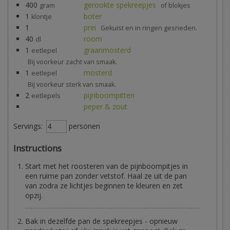
400
gerookte spekreepjes
gram
of blokjes
1
boter
klontje
1
prei
Gekuist en in ringen gesneden.
40
room
dl
1
graanmosterd
eetlepel
Bij voorkeur zacht van smaak.
1
mosterd
eetlepel
Bij voorkeur sterk van smaak.
2
pijnboompitten
eetlepels
peper & zout
Servings:
personen
Instructions
Start met het roosteren van de pijnboompitjes in
een ruime pan zonder vetstof. Haal ze uit de pan
van zodra ze lichtjes beginnen te kleuren en zet
opzij.
Bak in dezelfde pan de spekreepjes - opnieuw