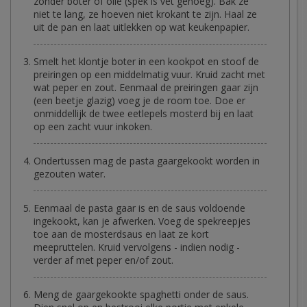
zonder boter of olie (spek is vet genoeg). Bak ze
niet te lang, ze hoeven niet krokant te zijn. Haal ze
uit de pan en laat uitlekken op wat keukenpapier.
Smelt het klontje boter in een kookpot en stoof de
preiringen op een middelmatig vuur. Kruid zacht met
wat peper en zout. Eenmaal de preiringen gaar zijn
(een beetje glazig) voeg je de room toe. Doe er
onmiddellijk de twee eetlepels mosterd bij en laat
op een zacht vuur inkoken.
Ondertussen mag de pasta gaargekookt worden in
gezouten water.
Eenmaal de pasta gaar is en de saus voldoende
ingekookt, kan je afwerken. Voeg de spekreepjes
toe aan de mosterdsaus en laat ze kort
meepruttelen. Kruid vervolgens - indien nodig -
verder af met peper en/of zout.
Meng de gaargekookte spaghetti onder de saus.