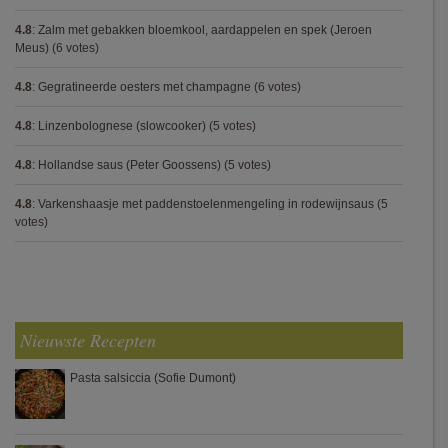
4.8
:
Zalm met gebakken bloemkool, aardappelen en spek (Jeroen
Meus)
(6 votes)
4.8
:
Gegratineerde oesters met champagne
(6 votes)
4.8
:
Linzenbolognese (slowcooker)
(5 votes)
4.8
:
Hollandse saus (Peter Goossens)
(5 votes)
4.8
:
Varkenshaasje met paddenstoelenmengeling in rodewijnsaus
(5
votes)
Nieuwste Recepten
Pasta salsiccia (Sofie Dumont)