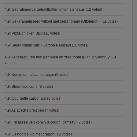
4.9
:
Gegratineerde gehaktballen in tomatensaus
(12 votes)
4.9
:
Gekarameliseerd witloof met serranoham (Ottolenghi)
(11 votes)
4.9
:
Pizza chicken BBQ
(11 votes)
4.9
:
Steak chimichurri (Gordon Ramsay)
(10 votes)
4.9
:
Aspergepuree met garnalen en zure room (Piet Huysentruyt)
(9
votes)
4.9
:
Konijn op Italiaanse wijze
(9 votes)
4.9
:
Bloemkoolcurry
(8 votes)
4.9
:
Courgette carbonara
(8 votes)
4.9
:
Aziatische preisoep
(7 votes)
4.9
:
Fricassee van konijn (Gordon Ramsay)
(7 votes)
4.8
:
Gestoofde kip met dragon
(12 votes)