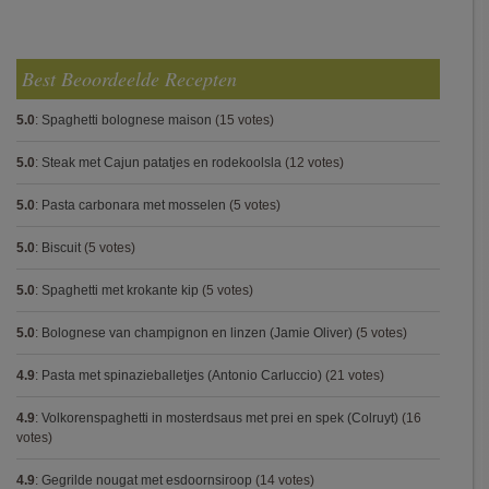
Best Beoordeelde Recepten
5.0
:
Spaghetti bolognese maison
(15 votes)
5.0
:
Steak met Cajun patatjes en rodekoolsla
(12 votes)
5.0
:
Pasta carbonara met mosselen
(5 votes)
5.0
:
Biscuit
(5 votes)
5.0
:
Spaghetti met krokante kip
(5 votes)
5.0
:
Bolognese van champignon en linzen (Jamie Oliver)
(5 votes)
4.9
:
Pasta met spinazieballetjes (Antonio Carluccio)
(21 votes)
4.9
:
Volkorenspaghetti in mosterdsaus met prei en spek (Colruyt)
(16
votes)
4.9
:
Gegrilde nougat met esdoornsiroop
(14 votes)