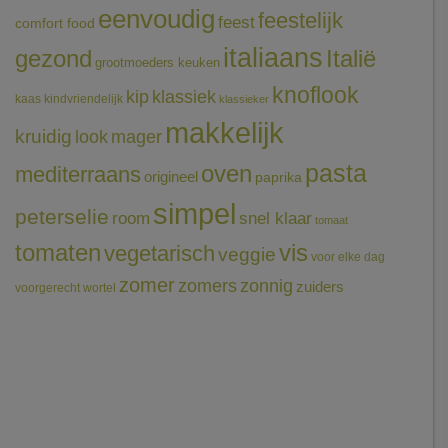
eenvoudig
feestelijk
feest
comfort food
italiaans
gezond
Italië
grootmoeders keuken
knoflook
klassiek
kip
kaas
kindvriendelijk
klassieker
makkelijk
kruidig
mager
look
pasta
oven
mediterraans
origineel
paprika
simpel
peterselie
room
snel klaar
tomaat
tomaten
vis
vegetarisch
veggie
voor elke dag
zomer
zomers
zonnig
zuiders
voorgerecht
wortel