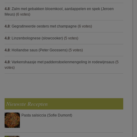
4.8
:
Zalm met gebakken bloemkool, aardappelen en spek (Jeroen
Meus)
(6 votes)
4.8
:
Gegratineerde oesters met champagne
(6 votes)
4.8
:
Linzenbolognese (slowcooker)
(5 votes)
4.8
:
Hollandse saus (Peter Goossens)
(5 votes)
4.8
:
Varkenshaasje met paddenstoelenmengeling in rodewijnsaus
(5
votes)
Nieuwste Recepten
Pasta salsiccia (Sofie Dumont)