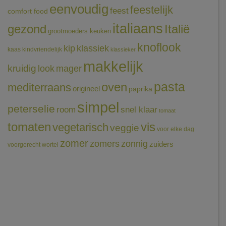
eenvoudig
feestelijk
feest
comfort food
italiaans
gezond
Italië
grootmoeders keuken
knoflook
klassiek
kip
kaas
kindvriendelijk
klassieker
makkelijk
kruidig
mager
look
pasta
oven
mediterraans
origineel
paprika
simpel
peterselie
room
snel klaar
tomaat
tomaten
vis
vegetarisch
veggie
voor elke dag
zomer
zomers
zonnig
zuiders
voorgerecht
wortel