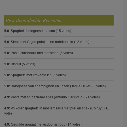
Best Beoordeelde Recepten
5.0
:
Spaghetti bolognese maison
(15 votes)
5.0
:
Steak met Cajun patatjes en rodekoolsla
(12 votes)
5.0
:
Pasta carbonara met mosselen
(5 votes)
5.0
:
Biscuit
(5 votes)
5.0
:
Spaghetti met krokante kip
(5 votes)
5.0
:
Bolognese van champignon en linzen (Jamie Oliver)
(5 votes)
4.9
:
Pasta met spinazieballetjes (Antonio Carluccio)
(21 votes)
4.9
:
Volkorenspaghetti in mosterdsaus met prei en spek (Colruyt)
(16
votes)
4.9
:
Gegrilde nougat met esdoornsiroop
(14 votes)