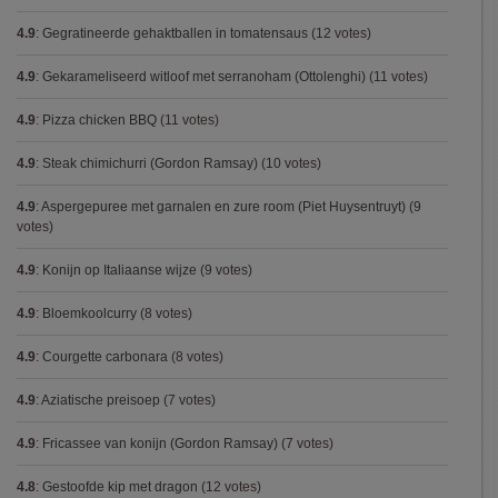
4.9
:
Gegratineerde gehaktballen in tomatensaus
(12 votes)
4.9
:
Gekarameliseerd witloof met serranoham (Ottolenghi)
(11 votes)
4.9
:
Pizza chicken BBQ
(11 votes)
4.9
:
Steak chimichurri (Gordon Ramsay)
(10 votes)
4.9
:
Aspergepuree met garnalen en zure room (Piet Huysentruyt)
(9
votes)
4.9
:
Konijn op Italiaanse wijze
(9 votes)
4.9
:
Bloemkoolcurry
(8 votes)
4.9
:
Courgette carbonara
(8 votes)
4.9
:
Aziatische preisoep
(7 votes)
4.9
:
Fricassee van konijn (Gordon Ramsay)
(7 votes)
4.8
:
Gestoofde kip met dragon
(12 votes)