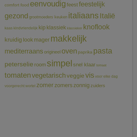
eenvoudig
feestelijk
feest
comfort food
italiaans
gezond
Italië
grootmoeders keuken
knoflook
klassiek
kip
kaas
kindvriendelijk
klassieker
makkelijk
kruidig
mager
look
pasta
oven
mediterraans
origineel
paprika
simpel
peterselie
room
snel klaar
tomaat
tomaten
vis
vegetarisch
veggie
voor elke dag
zomer
zomers
zonnig
zuiders
voorgerecht
wortel