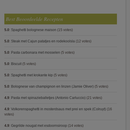
Best Beoordeelde Recepten
5.0
:
Spaghetti bolognese maison
(15 votes)
5.0
:
Steak met Cajun patatjes en rodekoolsla
(12 votes)
5.0
:
Pasta carbonara met mosselen
(5 votes)
5.0
:
Biscuit
(5 votes)
5.0
:
Spaghetti met krokante kip
(5 votes)
5.0
:
Bolognese van champignon en linzen (Jamie Oliver)
(5 votes)
4.9
:
Pasta met spinazieballetjes (Antonio Carluccio)
(21 votes)
4.9
:
Volkorenspaghetti in mosterdsaus met prei en spek (Colruyt)
(16
votes)
4.9
:
Gegrilde nougat met esdoornsiroop
(14 votes)