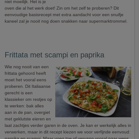
niet moeilijk. Het is je
oven die al het werk doet! Zin om het zelf te proberen? Dit
eenvoudige basisrecept met extra aandacht voor een snuifje
kaneel zal je nooit nog doen snakken naar supermarktrommel.
Frittata met scampi en paprika
Wie nog nooit van een
frittata gehoord heeft
moet het vooral eens
proberen. Dit Italiaanse
gerecht is een
klassieker om restjes op
te werken: bak alles
aan in de pan, overgiet
met geklutste eieren en
laat zachtjes verder garen in de oven. Je kan er werkelijk alles in
verwerken, maar in dit recept kiezen we voor verfijnde eenvoud:
paprika en scampi. Maar voeg toe of vervang vooral naar wens.