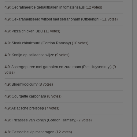
4.9
:
Gegratineerde gehaktballen in tomatensaus
(12 votes)
4.9
:
Gekarameliseerd witloof met serranoham (Ottolenghi)
(11 votes)
4.9
:
Pizza chicken BBQ
(11 votes)
4.9
:
Steak chimichurri (Gordon Ramsay)
(10 votes)
4.9
:
Konijn op Italiaanse wijze
(9 votes)
4.9
:
Aspergepuree met garnalen en zure room (Piet Huysentruyt)
(9
votes)
4.9
:
Bloemkoolcurry
(8 votes)
4.9
:
Courgette carbonara
(8 votes)
4.9
:
Aziatische preisoep
(7 votes)
4.9
:
Fricassee van konijn (Gordon Ramsay)
(7 votes)
4.8
:
Gestoofde kip met dragon
(12 votes)