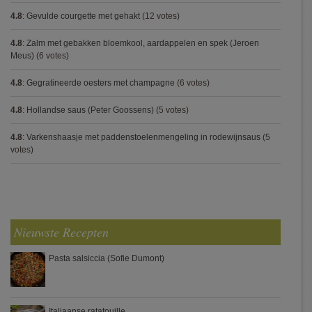
4.8
:
Gevulde courgette met gehakt
(12 votes)
4.8
:
Zalm met gebakken bloemkool, aardappelen en spek (Jeroen
Meus)
(6 votes)
4.8
:
Gegratineerde oesters met champagne
(6 votes)
4.8
:
Hollandse saus (Peter Goossens)
(5 votes)
4.8
:
Varkenshaasje met paddenstoelenmengeling in rodewijnsaus
(5
votes)
Nieuwste Recepten
Pasta salsiccia (Sofie Dumont)
Italiaanse ratatouille