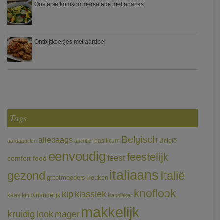
Oosterse komkommersalade met ananas
Ontbijtkoekjes met aardbei
Tags
Belgisch
alledaags
België
basilicum
aardappelen
aperitief
eenvoudig
feestelijk
feest
comfort food
italiaans
gezond
Italië
grootmoeders keuken
knoflook
klassiek
kip
kaas
kindvriendelijk
klassieker
makkelijk
kruidig
mager
look