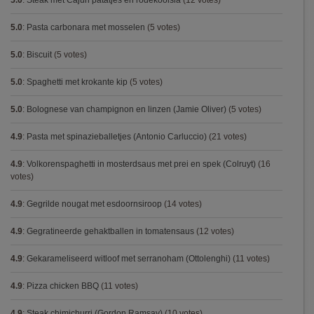
5.0
:
Steak met Cajun patatjes en rodekoolsla
(12 votes)
5.0
:
Pasta carbonara met mosselen
(5 votes)
5.0
:
Biscuit
(5 votes)
5.0
:
Spaghetti met krokante kip
(5 votes)
5.0
:
Bolognese van champignon en linzen (Jamie Oliver)
(5 votes)
4.9
:
Pasta met spinazieballetjes (Antonio Carluccio)
(21 votes)
4.9
:
Volkorenspaghetti in mosterdsaus met prei en spek (Colruyt)
(16
votes)
4.9
:
Gegrilde nougat met esdoornsiroop
(14 votes)
4.9
:
Gegratineerde gehaktballen in tomatensaus
(12 votes)
4.9
:
Gekarameliseerd witloof met serranoham (Ottolenghi)
(11 votes)
4.9
:
Pizza chicken BBQ
(11 votes)
4.9
:
Steak chimichurri (Gordon Ramsay)
(10 votes)