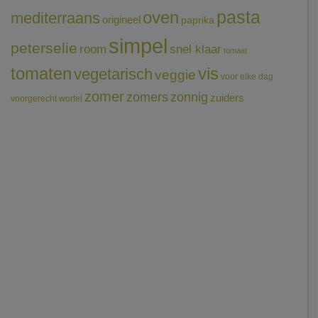
pasta
oven
mediterraans
origineel
paprika
simpel
peterselie
room
snel klaar
tomaat
tomaten
vis
vegetarisch
veggie
voor elke dag
zomer
zomers
zonnig
zuiders
voorgerecht
wortel