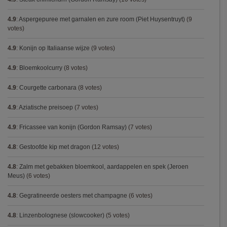
4.9
:
Aspergepuree met garnalen en zure room (Piet Huysentruyt)
(9
votes)
4.9
:
Konijn op Italiaanse wijze
(9 votes)
4.9
:
Bloemkoolcurry
(8 votes)
4.9
:
Courgette carbonara
(8 votes)
4.9
:
Aziatische preisoep
(7 votes)
4.9
:
Fricassee van konijn (Gordon Ramsay)
(7 votes)
4.8
:
Gestoofde kip met dragon
(12 votes)
4.8
:
Zalm met gebakken bloemkool, aardappelen en spek (Jeroen
Meus)
(6 votes)
4.8
:
Gegratineerde oesters met champagne
(6 votes)
4.8
:
Linzenbolognese (slowcooker)
(5 votes)