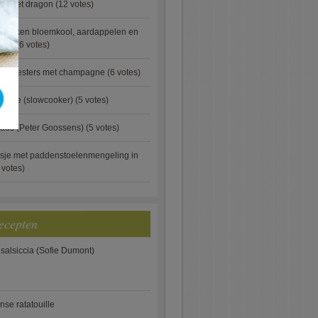
ip met dragon
(12 votes)
ebakken bloemkool, aardappelen en
eus)
(6 votes)
rde oesters met champagne
(6 votes)
gnese (slowcooker)
(5 votes)
aus (Peter Goossens)
(5 votes)
sje met paddenstoelenmengeling in
 votes)
ecepten
 salsiccia (Sofie Dumont)
anse ratatouille