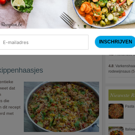
4.8
:
Gestoofde k
gerust een
mmers nog
4.8
:
Zalm met g
spek (Jeroen M
ijtschotel
 is. Denk er
4.8
:
Gegratinee
el met
4.8
:
Linzenbolo
de oven
4.8
:
Hollandse s
4.8
:
Varkenshaa
kippenhaasjes
rodewijnsaus
(5
entieke
weet dat
Nieuwste R
n
is die
Pasta
 dit recept
erd met
Italia