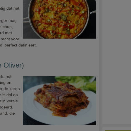
tig dat het
rger mag
etchup,
rd met
recht voor
' perfect definieert.
 Oliver)
rk, het
ning en
lende keren
 is dol op
zijn versie
ndeerd.
and, die