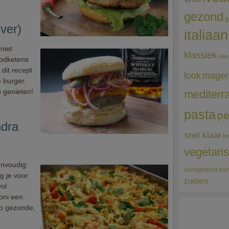
gezond
g
ver)
italiaa
niet
klassiek
klas
oodketens
 dit recept
mager
look
 burger.
 genieten!
mediterr
pasta
pe
ndra
snel klaar
to
vegetari
envoudig:
voorgerecht
wor
g je voor
zuiders
ol
oni een
 zo gezonde,