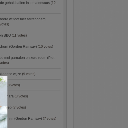
de gehaktballen in tomatensaus
(12
eerd witloof met serranoham
votes)
ken BBQ
(11 votes)
churri (Gordon Ramsay)
(10 votes)
e met garnalen en zure room (Piet
votes)
aliaanse wijze
(9 votes)
×
urry
(8 votes)
carbonara
(8 votes)
preisoep
(7 votes)
an konijn (Gordon Ramsay)
(7 votes)