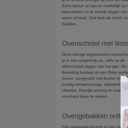
Extra bonus: je kan ze makkelijk op
klaarmaken en er enkele dagen van 
warm of koud. Ook leuk als lunch, t
haakjes.
Ovenschotel met linz
Deze stevige vegetarische ovenscho
je in een vingerknip op, zelfs op de
allerkoudste dagen van het jaar. De
bereiding bestaat uit een flinke porti
bonen, aangevuld met bruine rijst e
kruidig tomatensausje, afgewerkt met
cheddar. Heerlijk smeuïg én makkeli
voorhand klaar te maken.
Ovengebakken ontbijt
Een geslaagde brunch of een stevig o