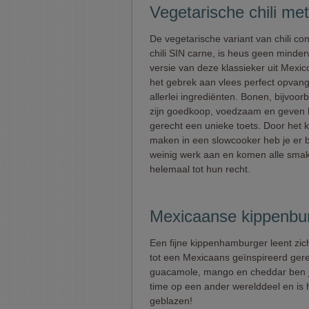
Vegetarische chili me
De vegetarische variant van chili co
chili SIN carne, is heus geen minde
versie van deze klassieker uit Mexic
het gebrek aan vlees perfect opvan
allerlei ingrediënten. Bonen, bijvoor
zijn goedkoop, voedzaam en geven 
gerecht een unieke toets. Door het k
maken in een slowcooker heb je er 
weinig werk aan en komen alle sma
helemaal tot hun recht.
Mexicaanse kippenbu
Een fijne kippenhamburger leent zic
tot een Mexicaans geïnspireerd ger
guacamole, mango en cheddar ben j
time op een ander werelddeel en is 
geblazen!