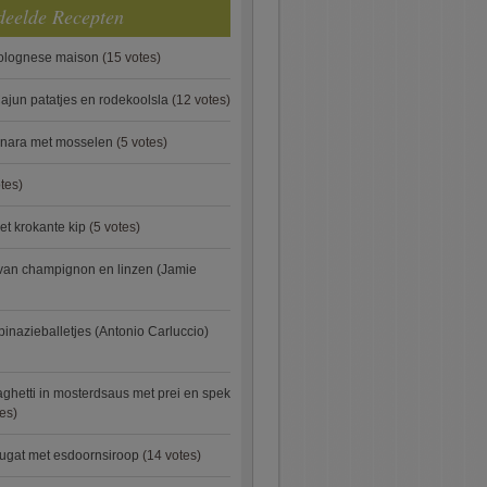
deelde Recepten
bolognese maison
(15 votes)
ajun patatjes en rodekoolsla
(12 votes)
onara met mosselen
(5 votes)
tes)
et krokante kip
(5 votes)
van champignon en linzen (Jamie
pinazieballetjes (Antonio Carluccio)
ghetti in mosterdsaus met prei en spek
es)
ugat met esdoornsiroop
(14 votes)