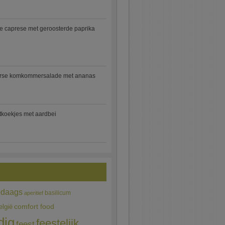
e caprese met geroosterde paprika
rse komkommersalade met ananas
jtkoekjes met aardbei
edaags
basilicum
aperitief
comfort food
elgië
dig
feestelijk
feest