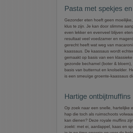
Pasta met spekjes e
Gezonder eten hoeft geen moeilijke
klus te zijn. Je kan door slimme aa
even lekker en evenveel blijven eten,
resultaat veel voedzamer en magerde
gerecht heeft wat weg van macaroni
kaassaus. De kaassaus wordt echter
gemaakt op basis van een klassieke
gezonde bechamel (boter & bloem),
basis van butternut en knolselder. He
is een smeuïge groente-kaassaus die
Hartige ontbijtmuffins
Op zoek naar een snelle, hartelijke e
hap die toch als ruimschoots volwaar
kan dienen? Deze royale muffins zijn
zoekt: met ei, aardappel, kaas en s
je in no time energie op voor de hel