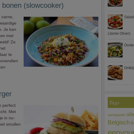
t bonen (slowcooker)
n carne,
Salad
rwaardige
o. Je kan
(Jamie Oliver)
gen met
beeld! Ze
Ooste
het
laar te
bovendien
ken
Ontbi
rger
Tags
h perfect
echt. Met
all
aardappelen
e in no-
Belgisch
B
het smullen
eenvou