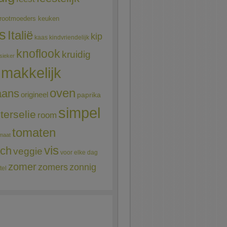
rootmoeders keuken
ns
Italië
kip
kaas
kindvriendelijk
knoflook
kruidig
sieker
makkelijk
oven
aans
origineel
paprika
simpel
terselie
room
tomaten
maat
vis
sch
veggie
voor elke dag
zomer
zomers
zonnig
tel