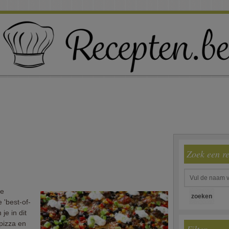
Zoek een r
te
 'best-of-
je in dit
pizza en