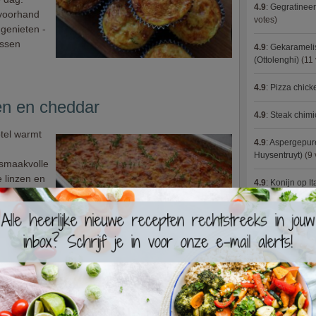
4.9
:
Gegratineer
 voorhand
votes)
genieten -
ussen
4.9
:
Gekaramelis
(Ottolenghi)
(11 
4.9
:
Pizza chic
en en cheddar
4.9
:
Steak chimi
tel warmt
4.9
:
Aspergepure
Huysentruyt)
(9 
 smaakvolle
e linzen en
4.9
:
Konijn op It
n een
 flink wat
4.9
:
Bloemkoolc
jk op
4.9
:
Courgette 
4.9
:
Aziatische 
schotel
4.9
:
Fricassee v
ntbijt is