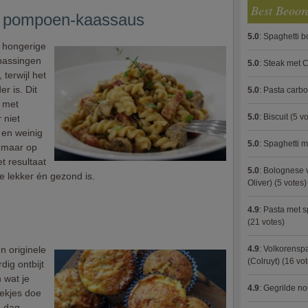
Best Beoor
n pompoen-kaassaus
5.0
:
Spaghetti 
, hongerige
npassingen
5.0
:
Steak met C
 terwijl het
r is. Dit
5.0
:
Pasta carb
 met
5.0
:
Biscuit
(5 vo
 niet
 en weinig
5.0
:
Spaghetti m
 maar op
t resultaat
5.0
:
Bolognese 
 lekker én gezond is.
Oliver)
(5 votes)
4.9
:
Pasta met s
(21 votes)
n originele
4.9
:
Volkorenspa
(Colruyt)
(16 vot
dig ontbijt
 wat je
4.9
:
Gegrilde no
pekjes doe
e dag.