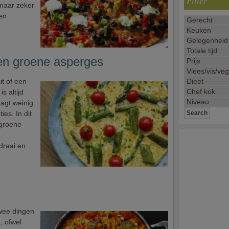
Filter
 maar zeker
len
en groene asperges
it of een
s altijd
agt weinig
es. In dit
 groene
draai en
twee dingen
, ofwel