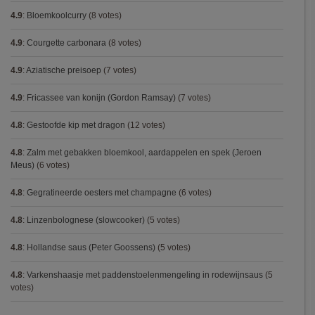
4.9
:
Bloemkoolcurry
(8 votes)
4.9
:
Courgette carbonara
(8 votes)
4.9
:
Aziatische preisoep
(7 votes)
4.9
:
Fricassee van konijn (Gordon Ramsay)
(7 votes)
4.8
:
Gestoofde kip met dragon
(12 votes)
4.8
:
Zalm met gebakken bloemkool, aardappelen en spek (Jeroen
Meus)
(6 votes)
4.8
:
Gegratineerde oesters met champagne
(6 votes)
4.8
:
Linzenbolognese (slowcooker)
(5 votes)
4.8
:
Hollandse saus (Peter Goossens)
(5 votes)
4.8
:
Varkenshaasje met paddenstoelenmengeling in rodewijnsaus
(5
votes)