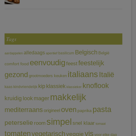
Tags
Belgisch
alledaags
België
basilicum
aardappelen
aperitief
eenvoudig
feestelijk
feest
comfort food
italiaans
gezond
Italië
grootmoeders keuken
knoflook
klassiek
kip
kaas
kindvriendelijk
klassieker
makkelijk
kruidig
mager
look
pasta
oven
mediterraans
origineel
paprika
simpel
peterselie
room
snel klaar
tomaat
tomaten
vis
vegetarisch
veggie
voor elke dag