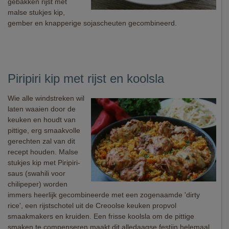
gebakken rijst met
malse stukjes kip,
gember en knapperige sojascheuten gecombineerd.
Piripiri kip met rijst en koolsla
Wie alle windstreken wil
laten waaien door de
keuken en houdt van
pittige, erg smaakvolle
gerechten zal van dit
recept houden. Malse
stukjes kip met Piripiri-
saus (swahili voor
chilipeper) worden
immers heerlijk gecombineerde met een zogenaamde 'dirty
rice', een rijstschotel uit de Creoolse keuken propvol
smaakmakers en kruiden. Een frisse koolsla om de pittige
smaken te compenseren maakt dit alledaagse festijn helemaal