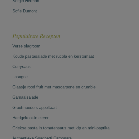
Sergio Herman
Sofie Dumont
Populairste Recepten
Verse slagroom
Koude pastasalade met rucola en kerstomaat
Currysaus
Lasagne
Glaasje rood fruit met mascarpone en crumble
Garnaalsalade
Grootmoeders appeltaart
Hardgekookte eieren
Griekse pasta in tomatensaus met kip en mini-paprika
Authentieke Spaghetti Carbonara