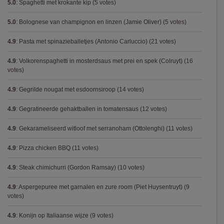
5.0
:
Spaghetti met krokante kip
(5 votes)
5.0
:
Bolognese van champignon en linzen (Jamie Oliver)
(5 votes)
4.9
:
Pasta met spinazieballetjes (Antonio Carluccio)
(21 votes)
4.9
:
Volkorenspaghetti in mosterdsaus met prei en spek (Colruyt)
(16
votes)
4.9
:
Gegrilde nougat met esdoornsiroop
(14 votes)
4.9
:
Gegratineerde gehaktballen in tomatensaus
(12 votes)
4.9
:
Gekarameliseerd witloof met serranoham (Ottolenghi)
(11 votes)
4.9
:
Pizza chicken BBQ
(11 votes)
4.9
:
Steak chimichurri (Gordon Ramsay)
(10 votes)
4.9
:
Aspergepuree met garnalen en zure room (Piet Huysentruyt)
(9
votes)
4.9
:
Konijn op Italiaanse wijze
(9 votes)