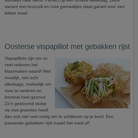
vis/vlees naar wens. Perfect op een drukke weekdag. Deze
variant met broccoli en roze garnaaltjes staat garant voor een
lekker maal.
Oosterse vispapillot met gebakken rijst
Vispapillots zijn om zo
veel redenen het
klaarmaken waard! Niet
moeilijk, niet echt
alledaags, makkelijk om
mee te variëren en
bovenal heel gezond.
Zo'n gestoomd stukje
vis met groenten heeft
dan ook niet veel nodig om te schitteren op je bord. Een
passende gebakken rijst maakt het maal af!