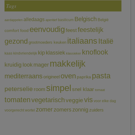
Tags
Belgisch
alledaags
België
basilicum
aardappelen
aperitief
eenvoudig
feestelijk
feest
comfort food
italiaans
gezond
Italië
grootmoeders keuken
knoflook
klassiek
kip
kaas
kindvriendelijk
klassieker
makkelijk
kruidig
mager
look
pasta
oven
mediterraans
origineel
paprika
simpel
peterselie
room
snel klaar
tomaat
tomaten
vis
vegetarisch
veggie
voor elke dag
zomer
zomers
zonnig
zuiders
voorgerecht
wortel