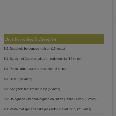
Best Beoordeelde Recepten
5.0
:
Spaghetti bolognese maison
(15 votes)
5.0
:
Steak met Cajun patatjes en rodekoolsla
(12 votes)
5.0
:
Pasta carbonara met mosselen
(5 votes)
5.0
:
Biscuit
(5 votes)
5.0
:
Spaghetti met krokante kip
(5 votes)
5.0
:
Bolognese van champignon en linzen (Jamie Oliver)
(5 votes)
4.9
:
Pasta met spinazieballetjes (Antonio Carluccio)
(21 votes)