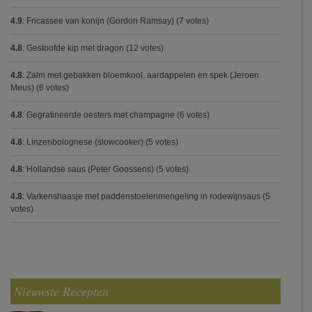
4.9
:
Fricassee van konijn (Gordon Ramsay)
(7 votes)
4.8
:
Gestoofde kip met dragon
(12 votes)
4.8
:
Zalm met gebakken bloemkool, aardappelen en spek (Jeroen
Meus)
(6 votes)
4.8
:
Gegratineerde oesters met champagne
(6 votes)
4.8
:
Linzenbolognese (slowcooker)
(5 votes)
4.8
:
Hollandse saus (Peter Goossens)
(5 votes)
4.8
:
Varkenshaasje met paddenstoelenmengeling in rodewijnsaus
(5
votes)
Nieuwste Recepten