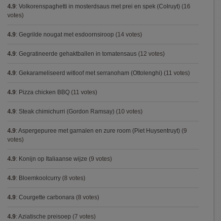
4.9
:
Volkorenspaghetti in mosterdsaus met prei en spek (Colruyt)
(16
votes)
4.9
:
Gegrilde nougat met esdoornsiroop
(14 votes)
4.9
:
Gegratineerde gehaktballen in tomatensaus
(12 votes)
4.9
:
Gekarameliseerd witloof met serranoham (Ottolenghi)
(11 votes)
4.9
:
Pizza chicken BBQ
(11 votes)
4.9
:
Steak chimichurri (Gordon Ramsay)
(10 votes)
4.9
:
Aspergepuree met garnalen en zure room (Piet Huysentruyt)
(9
votes)
4.9
:
Konijn op Italiaanse wijze
(9 votes)
4.9
:
Bloemkoolcurry
(8 votes)
4.9
:
Courgette carbonara
(8 votes)
4.9
:
Aziatische preisoep
(7 votes)