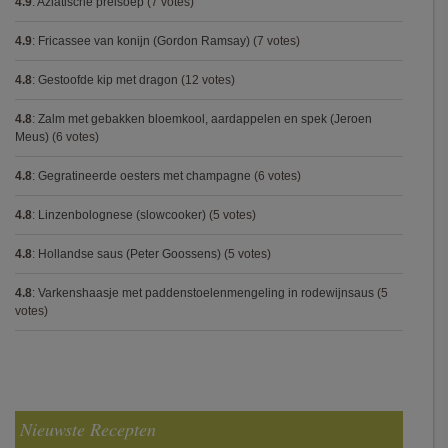
4.9
:
Aziatische preisoep
(7 votes)
4.9
:
Fricassee van konijn (Gordon Ramsay)
(7 votes)
4.8
:
Gestoofde kip met dragon
(12 votes)
4.8
:
Zalm met gebakken bloemkool, aardappelen en spek (Jeroen
Meus)
(6 votes)
4.8
:
Gegratineerde oesters met champagne
(6 votes)
4.8
:
Linzenbolognese (slowcooker)
(5 votes)
4.8
:
Hollandse saus (Peter Goossens)
(5 votes)
4.8
:
Varkenshaasje met paddenstoelenmengeling in rodewijnsaus
(5
votes)
Nieuwste Recepten