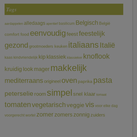
Tags
Belgisch
alledaags
België
basilicum
aardappelen
aperitief
eenvoudig
feestelijk
feest
comfort food
italiaans
gezond
Italië
grootmoeders keuken
knoflook
klassiek
kip
kaas
kindvriendelijk
klassieker
makkelijk
kruidig
mager
look
pasta
oven
mediterraans
origineel
paprika
simpel
peterselie
room
snel klaar
tomaat
tomaten
vis
vegetarisch
veggie
voor elke dag
zomer
zomers
zonnig
zuiders
voorgerecht
wortel