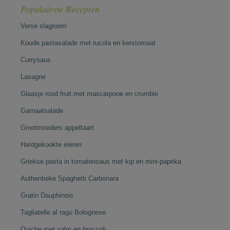
Populairste Recepten
Verse slagroom
Koude pastasalade met rucola en kerstomaat
Currysaus
Lasagne
Glaasje rood fruit met mascarpone en crumble
Garnaalsalade
Grootmoeders appeltaart
Hardgekookte eieren
Griekse pasta in tomatensaus met kip en mini-paprika
Authentieke Spaghetti Carbonara
Gratin Dauphinois
Tagliatelle al ragu Bolognese
Quiche met zalm en broccoli