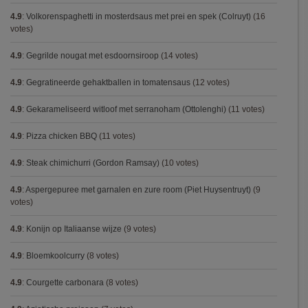
4.9
:
Volkorenspaghetti in mosterdsaus met prei en spek (Colruyt)
(16
votes)
4.9
:
Gegrilde nougat met esdoornsiroop
(14 votes)
4.9
:
Gegratineerde gehaktballen in tomatensaus
(12 votes)
4.9
:
Gekarameliseerd witloof met serranoham (Ottolenghi)
(11 votes)
4.9
:
Pizza chicken BBQ
(11 votes)
4.9
:
Steak chimichurri (Gordon Ramsay)
(10 votes)
4.9
:
Aspergepuree met garnalen en zure room (Piet Huysentruyt)
(9
votes)
4.9
:
Konijn op Italiaanse wijze
(9 votes)
4.9
:
Bloemkoolcurry
(8 votes)
4.9
:
Courgette carbonara
(8 votes)