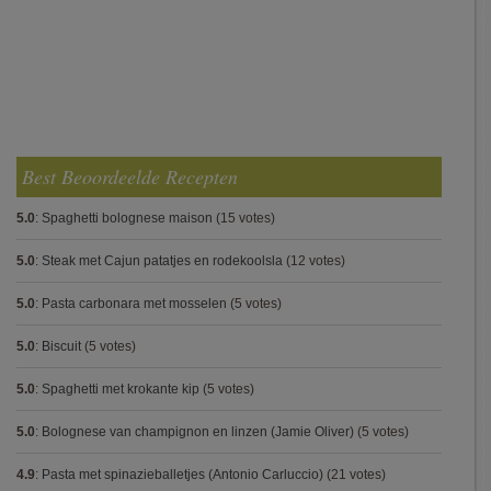
Best Beoordeelde Recepten
5.0
:
Spaghetti bolognese maison
(15 votes)
5.0
:
Steak met Cajun patatjes en rodekoolsla
(12 votes)
5.0
:
Pasta carbonara met mosselen
(5 votes)
5.0
:
Biscuit
(5 votes)
5.0
:
Spaghetti met krokante kip
(5 votes)
5.0
:
Bolognese van champignon en linzen (Jamie Oliver)
(5 votes)
4.9
:
Pasta met spinazieballetjes (Antonio Carluccio)
(21 votes)