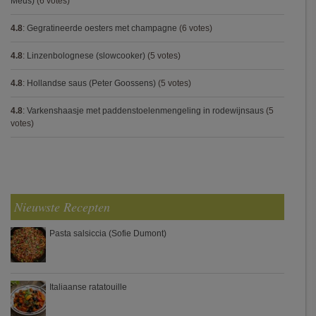
Meus)
(6 votes)
4.8
:
Gegratineerde oesters met champagne
(6 votes)
4.8
:
Linzenbolognese (slowcooker)
(5 votes)
4.8
:
Hollandse saus (Peter Goossens)
(5 votes)
4.8
:
Varkenshaasje met paddenstoelenmengeling in rodewijnsaus
(5
votes)
Nieuwste Recepten
Pasta salsiccia (Sofie Dumont)
Italiaanse ratatouille