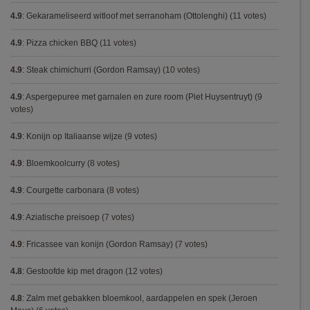
4.9
:
Gekarameliseerd witloof met serranoham (Ottolenghi)
(11 votes)
4.9
:
Pizza chicken BBQ
(11 votes)
4.9
:
Steak chimichurri (Gordon Ramsay)
(10 votes)
4.9
:
Aspergepuree met garnalen en zure room (Piet Huysentruyt)
(9
votes)
4.9
:
Konijn op Italiaanse wijze
(9 votes)
4.9
:
Bloemkoolcurry
(8 votes)
4.9
:
Courgette carbonara
(8 votes)
4.9
:
Aziatische preisoep
(7 votes)
4.9
:
Fricassee van konijn (Gordon Ramsay)
(7 votes)
4.8
:
Gestoofde kip met dragon
(12 votes)
4.8
:
Zalm met gebakken bloemkool, aardappelen en spek (Jeroen