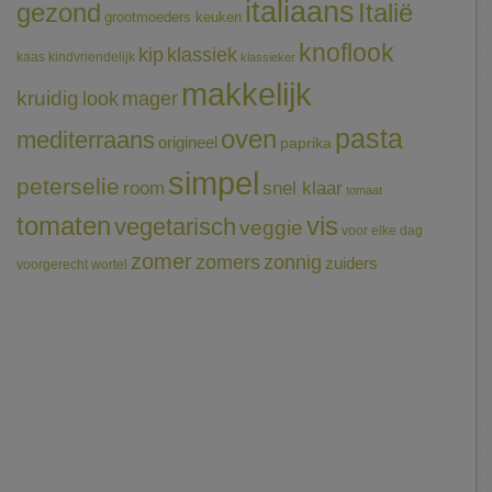
italiaans
gezond
Italië
grootmoeders keuken
knoflook
klassiek
kip
kaas
kindvriendelijk
klassieker
makkelijk
kruidig
mager
look
pasta
oven
mediterraans
origineel
paprika
simpel
peterselie
room
snel klaar
tomaat
tomaten
vis
vegetarisch
veggie
voor elke dag
zomer
zomers
zonnig
zuiders
voorgerecht
wortel