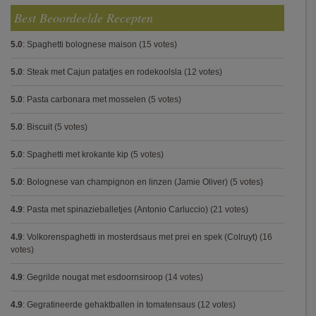
Best Beoordeelde Recepten
5.0
:
Spaghetti bolognese maison
(15 votes)
5.0
:
Steak met Cajun patatjes en rodekoolsla
(12 votes)
5.0
:
Pasta carbonara met mosselen
(5 votes)
5.0
:
Biscuit
(5 votes)
5.0
:
Spaghetti met krokante kip
(5 votes)
5.0
:
Bolognese van champignon en linzen (Jamie Oliver)
(5 votes)
4.9
:
Pasta met spinazieballetjes (Antonio Carluccio)
(21 votes)
4.9
:
Volkorenspaghetti in mosterdsaus met prei en spek (Colruyt)
(16
votes)
4.9
:
Gegrilde nougat met esdoornsiroop
(14 votes)
4.9
:
Gegratineerde gehaktballen in tomatensaus
(12 votes)