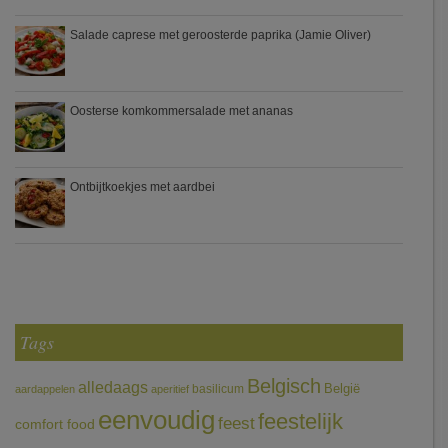
Salade caprese met geroosterde paprika (Jamie Oliver)
Oosterse komkommersalade met ananas
Ontbijtkoekjes met aardbei
Tags
Belgisch
alledaags
België
basilicum
aardappelen
aperitief
eenvoudig
feestelijk
feest
comfort food