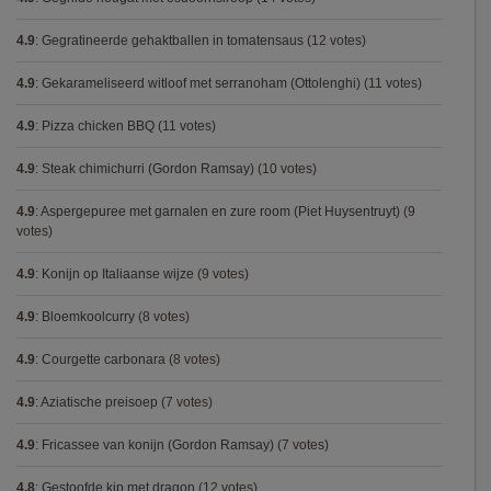
4.9
:
Gegratineerde gehaktballen in tomatensaus
(12 votes)
4.9
:
Gekarameliseerd witloof met serranoham (Ottolenghi)
(11 votes)
4.9
:
Pizza chicken BBQ
(11 votes)
4.9
:
Steak chimichurri (Gordon Ramsay)
(10 votes)
4.9
:
Aspergepuree met garnalen en zure room (Piet Huysentruyt)
(9
votes)
4.9
:
Konijn op Italiaanse wijze
(9 votes)
4.9
:
Bloemkoolcurry
(8 votes)
4.9
:
Courgette carbonara
(8 votes)
4.9
:
Aziatische preisoep
(7 votes)
4.9
:
Fricassee van konijn (Gordon Ramsay)
(7 votes)
4.8
:
Gestoofde kip met dragon
(12 votes)