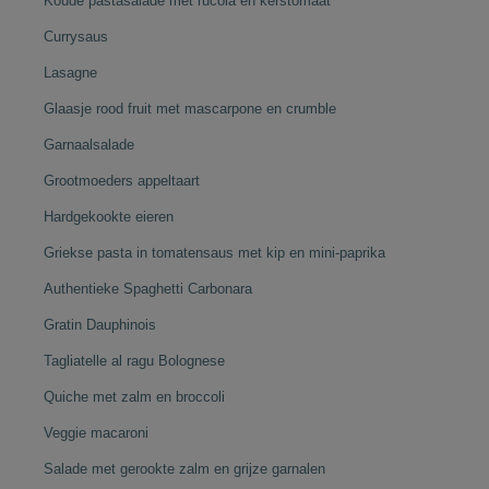
Koude pastasalade met rucola en kerstomaat
Currysaus
Lasagne
Glaasje rood fruit met mascarpone en crumble
Garnaalsalade
Grootmoeders appeltaart
Hardgekookte eieren
Griekse pasta in tomatensaus met kip en mini-paprika
Authentieke Spaghetti Carbonara
Gratin Dauphinois
Tagliatelle al ragu Bolognese
Quiche met zalm en broccoli
Veggie macaroni
Salade met gerookte zalm en grijze garnalen