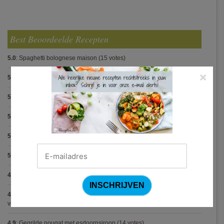
Best Beoordeelde Recepten
5.0
:
Spaghetti bolognese maison
(15 votes)
×
5.0
:
Steak met Cajun patatjes en rodekoolsla
(12 votes)
5.0
:
Pasta carbonara met mosselen
(5 votes)
5.0
:
Biscuit
(5 votes)
5.0
:
Spaghetti met krokante kip
(5 votes)
5.0
:
Bolognese van champignon en linzen (Jamie Oliver)
(5 votes)
4.9
:
Pasta met spinazieballetjes (Antonio Carluccio)
(21 votes)
4.9
:
Volkorenspaghetti in mosterdsaus met prei en spek (Colruyt)
(16
votes)
4.9
:
Gegrilde nougat met esdoornsiroop
(14 votes)