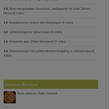
4.8
:
Zalm met gebakken bloemkool, aardappelen en spek (Jeroen
Meus)
(6 votes)
4.8
:
Gegratineerde oesters met champagne
(6 votes)
4.8
:
Linzenbolognese (slowcooker)
(5 votes)
4.8
:
Hollandse saus (Peter Goossens)
(5 votes)
4.8
:
Varkenshaasje met paddenstoelenmengeling in rodewijnsaus
(5
votes)
Nieuwste Recepten
Pasta salsiccia (Sofie Dumont)