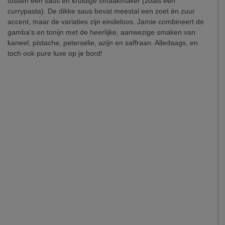
tussen een saus en kruidige smaakmaker (zoals een
currypasta). De dikke saus bevat meestal een zoet én zuur
accent, maar de variaties zijn eindeloos. Jamie combineert de
gamba's en tonijn met de heerlijke, aanwezige smaken van
kaneel, pistache, peterselie, azijn en saffraan. Alledaags, en
toch ook pure luxe op je bord!