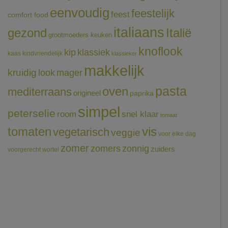
eenvoudig
feestelijk
feest
comfort food
italiaans
gezond
Italië
grootmoeders keuken
knoflook
klassiek
kip
kaas
kindvriendelijk
klassieker
makkelijk
kruidig
mager
look
pasta
oven
mediterraans
origineel
paprika
simpel
peterselie
room
snel klaar
tomaat
tomaten
vis
vegetarisch
veggie
voor elke dag
zomer
zomers
zonnig
zuiders
voorgerecht
wortel