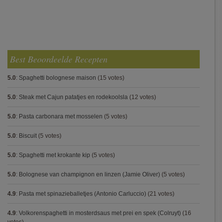
Best Beoordeelde Recepten
5.0
:
Spaghetti bolognese maison
(15 votes)
5.0
:
Steak met Cajun patatjes en rodekoolsla
(12 votes)
5.0
:
Pasta carbonara met mosselen
(5 votes)
5.0
:
Biscuit
(5 votes)
5.0
:
Spaghetti met krokante kip
(5 votes)
5.0
:
Bolognese van champignon en linzen (Jamie Oliver)
(5 votes)
4.9
:
Pasta met spinazieballetjes (Antonio Carluccio)
(21 votes)
4.9
:
Volkorenspaghetti in mosterdsaus met prei en spek (Colruyt)
(16