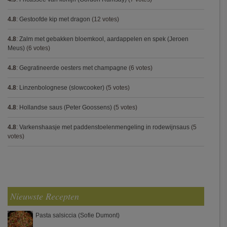
4.8
:
Gestoofde kip met dragon
(12 votes)
4.8
:
Zalm met gebakken bloemkool, aardappelen en spek (Jeroen
Meus)
(6 votes)
4.8
:
Gegratineerde oesters met champagne
(6 votes)
4.8
:
Linzenbolognese (slowcooker)
(5 votes)
4.8
:
Hollandse saus (Peter Goossens)
(5 votes)
4.8
:
Varkenshaasje met paddenstoelenmengeling in rodewijnsaus
(5
votes)
Nieuwste Recepten
Pasta salsiccia (Sofie Dumont)