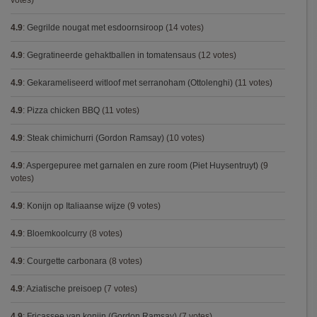
votes)
4.9
:
Gegrilde nougat met esdoornsiroop
(14 votes)
4.9
:
Gegratineerde gehaktballen in tomatensaus
(12 votes)
4.9
:
Gekarameliseerd witloof met serranoham (Ottolenghi)
(11 votes)
4.9
:
Pizza chicken BBQ
(11 votes)
4.9
:
Steak chimichurri (Gordon Ramsay)
(10 votes)
4.9
:
Aspergepuree met garnalen en zure room (Piet Huysentruyt)
(9
votes)
4.9
:
Konijn op Italiaanse wijze
(9 votes)
4.9
:
Bloemkoolcurry
(8 votes)
4.9
:
Courgette carbonara
(8 votes)
4.9
:
Aziatische preisoep
(7 votes)
4.9
:
Fricassee van konijn (Gordon Ramsay)
(7 votes)