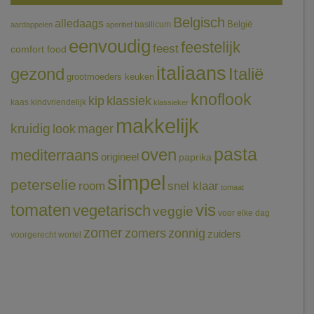
Belgisch
alledaags
België
basilicum
aardappelen
aperitief
eenvoudig
feestelijk
feest
comfort food
italiaans
gezond
Italië
grootmoeders keuken
knoflook
klassiek
kip
kaas
kindvriendelijk
klassieker
makkelijk
kruidig
mager
look
pasta
oven
mediterraans
origineel
paprika
simpel
peterselie
room
snel klaar
tomaat
tomaten
vis
vegetarisch
veggie
voor elke dag
zomer
zomers
zonnig
zuiders
voorgerecht
wortel