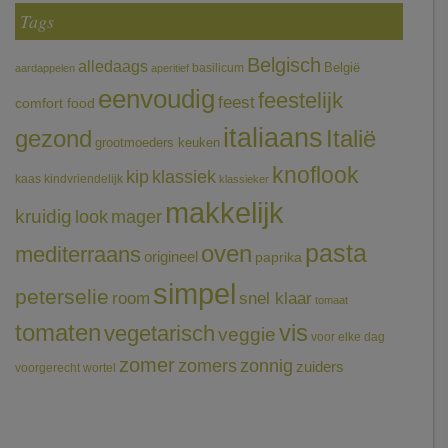
Tags
Belgisch
alledaags
België
basilicum
aardappelen
aperitief
eenvoudig
feestelijk
feest
comfort food
italiaans
gezond
Italië
grootmoeders keuken
knoflook
klassiek
kip
kaas
kindvriendelijk
klassieker
makkelijk
kruidig
mager
look
pasta
oven
mediterraans
origineel
paprika
simpel
peterselie
room
snel klaar
tomaat
tomaten
vis
vegetarisch
veggie
voor elke dag
zomer
zomers
zonnig
zuiders
voorgerecht
wortel