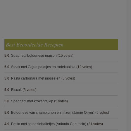
Best Beoordeelde Recepten
5.0
:
Spaghetti bolognese maison
(15 votes)
5.0
:
Steak met Cajun patatjes en rodekoolsla
(12 votes)
5.0
:
Pasta carbonara met mosselen
(5 votes)
5.0
:
Biscuit
(5 votes)
5.0
:
Spaghetti met krokante kip
(5 votes)
5.0
:
Bolognese van champignon en linzen (Jamie Oliver)
(5 votes)
4.9
:
Pasta met spinazieballetjes (Antonio Carluccio)
(21 votes)