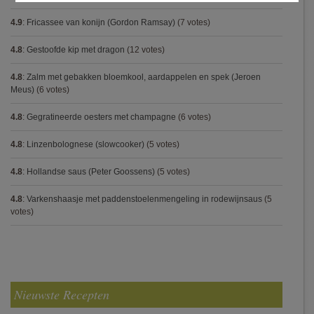
4.9
:
Fricassee van konijn (Gordon Ramsay)
(7 votes)
4.8
:
Gestoofde kip met dragon
(12 votes)
4.8
:
Zalm met gebakken bloemkool, aardappelen en spek (Jeroen
Meus)
(6 votes)
4.8
:
Gegratineerde oesters met champagne
(6 votes)
4.8
:
Linzenbolognese (slowcooker)
(5 votes)
4.8
:
Hollandse saus (Peter Goossens)
(5 votes)
4.8
:
Varkenshaasje met paddenstoelenmengeling in rodewijnsaus
(5
votes)
Nieuwste Recepten