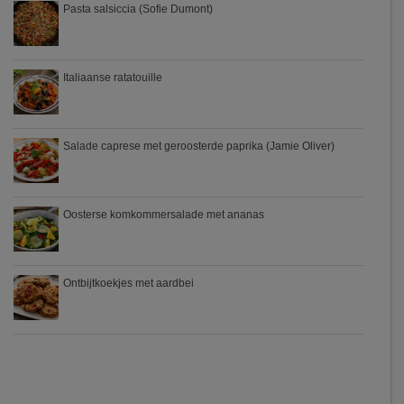
Pasta salsiccia (Sofie Dumont)
Italiaanse ratatouille
Salade caprese met geroosterde paprika (Jamie Oliver)
Oosterse komkommersalade met ananas
Ontbijtkoekjes met aardbei