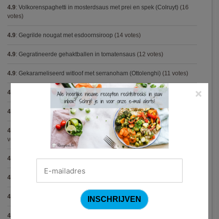
4.9
:
Volkorenspaghetti in mosterdsaus met prei en spek (Colruyt)
(16
votes)
4.9
:
Gegrilde nougat met esdoornsiroop
(14 votes)
4.9
:
Gegratineerde gehaktballen in tomatensaus
(12 votes)
4.9
:
Gekarameliseerd witloof met serranoham (Ottolenghi)
(11 votes)
×
4.9
:
Pizza chicken BBQ
(11 votes)
4.9
:
Steak chimichurri (Gordon Ramsay)
(10 votes)
4.9
:
Aspergepuree met garnalen en zure room (Piet Huysentruyt)
(9
votes)
4.9
:
Konijn op Italiaanse wijze
(9 votes)
4.9
:
Bloemkoolcurry
(8 votes)
4.9
:
Courgette carbonara
(8 votes)
4.9
:
Aziatische preisoep
(7 votes)