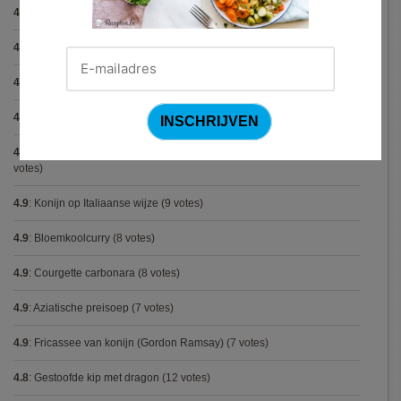
4.9
:
Gegratineerde gehaktballen in tomatensaus
(12 votes)
4.9
:
Gekarameliseerd witloof met serranoham (Ottolenghi)
(11 votes)
4.9
:
Pizza chicken BBQ
(11 votes)
4.9
:
Steak chimichurri (Gordon Ramsay)
(10 votes)
4.9
:
Aspergepuree met garnalen en zure room (Piet Huysentruyt)
(9
votes)
4.9
:
Konijn op Italiaanse wijze
(9 votes)
4.9
:
Bloemkoolcurry
(8 votes)
4.9
:
Courgette carbonara
(8 votes)
4.9
:
Aziatische preisoep
(7 votes)
4.9
:
Fricassee van konijn (Gordon Ramsay)
(7 votes)
4.8
:
Gestoofde kip met dragon
(12 votes)