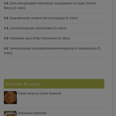
4.8
:
Zalm met gebakken bloemkool, aardappelen en spek (Jeroen
Meus)
(6 votes)
4.8
:
Gegratineerde oesters met champagne
(6 votes)
4.8
:
Linzenbolognese (slowcooker)
(5 votes)
4.8
:
Hollandse saus (Peter Goossens)
(5 votes)
4.8
:
Varkenshaasje met paddenstoelenmengeling in rodewijnsaus
(5
votes)
Nieuwste Recepten
Pasta salsiccia (Sofie Dumont)
Italiaanse ratatouille