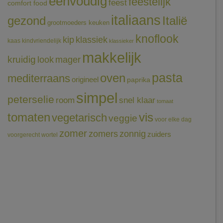
eenvoudig
feestelijk
feest
comfort food
italiaans
gezond
Italië
grootmoeders keuken
knoflook
klassiek
kip
kaas
kindvriendelijk
klassieker
makkelijk
kruidig
mager
look
pasta
oven
mediterraans
origineel
paprika
simpel
peterselie
room
snel klaar
tomaat
tomaten
vis
vegetarisch
veggie
voor elke dag
zomer
zomers
zonnig
zuiders
voorgerecht
wortel