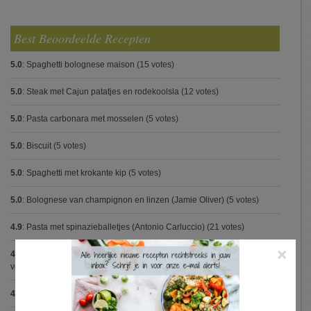
Best Beoordeelde Recepten
5.0
:
Spaghetti bolognese maison
(15 votes)
5.0
:
Steak met Cajun patatjes en rodekoolsla
(12 votes)
5.0
:
Pasta carbonara met mosselen
(5 votes)
5.0
:
Biscuit
(5 votes)
5.0
:
Spaghetti met krokante kip
(5 votes)
5.0
:
Bolognese van champignon en linzen (Jamie Oliver)
(5 votes)
4.9
:
Pasta met spinazieballetjes (Antonio Carluccio)
(21 votes)
×
4.9
:
Volkorenspaghetti in mosterdsaus met prei en spek (Colruyt)
(16
votes)
4.9
:
Gegrilde nougat met esdoornsiroop
(14 votes)