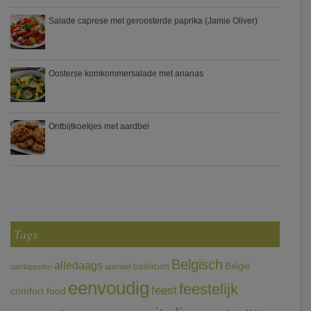
Salade caprese met geroosterde paprika (Jamie Oliver)
Oosterse komkommersalade met ananas
Ontbijtkoekjes met aardbei
Tags
Belgisch
alledaags
België
basilicum
aardappelen
aperitief
eenvoudig
feestelijk
feest
comfort food