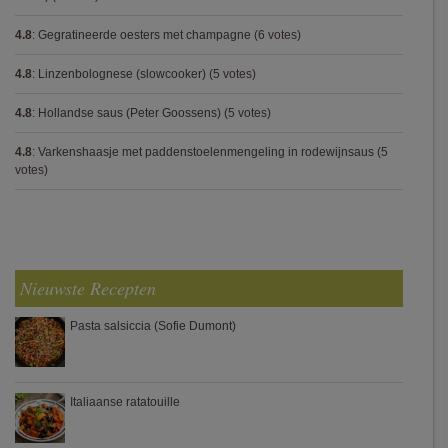
4.8
:
Gegratineerde oesters met champagne
(6 votes)
4.8
:
Linzenbolognese (slowcooker)
(5 votes)
4.8
:
Hollandse saus (Peter Goossens)
(5 votes)
4.8
:
Varkenshaasje met paddenstoelenmengeling in rodewijnsaus
(5
votes)
Nieuwste Recepten
Pasta salsiccia (Sofie Dumont)
Italiaanse ratatouille