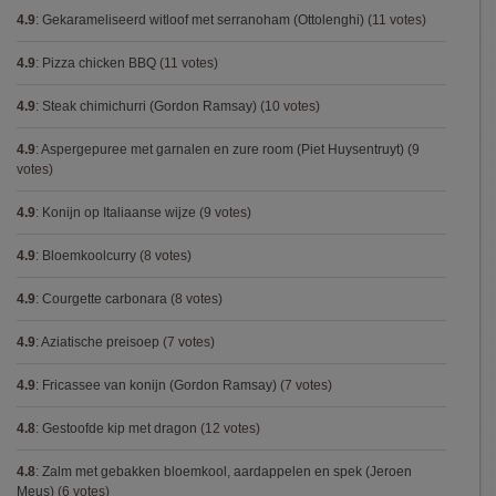
4.9
:
Gekarameliseerd witloof met serranoham (Ottolenghi)
(11 votes)
4.9
:
Pizza chicken BBQ
(11 votes)
4.9
:
Steak chimichurri (Gordon Ramsay)
(10 votes)
4.9
:
Aspergepuree met garnalen en zure room (Piet Huysentruyt)
(9
votes)
4.9
:
Konijn op Italiaanse wijze
(9 votes)
4.9
:
Bloemkoolcurry
(8 votes)
4.9
:
Courgette carbonara
(8 votes)
4.9
:
Aziatische preisoep
(7 votes)
4.9
:
Fricassee van konijn (Gordon Ramsay)
(7 votes)
4.8
:
Gestoofde kip met dragon
(12 votes)
4.8
:
Zalm met gebakken bloemkool, aardappelen en spek (Jeroen
Meus)
(6 votes)