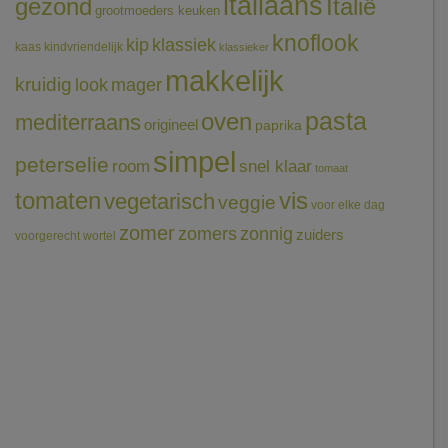
italiaans
gezond
Italië
grootmoeders keuken
knoflook
klassiek
kip
kaas
kindvriendelijk
klassieker
makkelijk
kruidig
mager
look
pasta
oven
mediterraans
origineel
paprika
simpel
peterselie
room
snel klaar
tomaat
tomaten
vis
vegetarisch
veggie
voor elke dag
zomer
zomers
zonnig
zuiders
voorgerecht
wortel