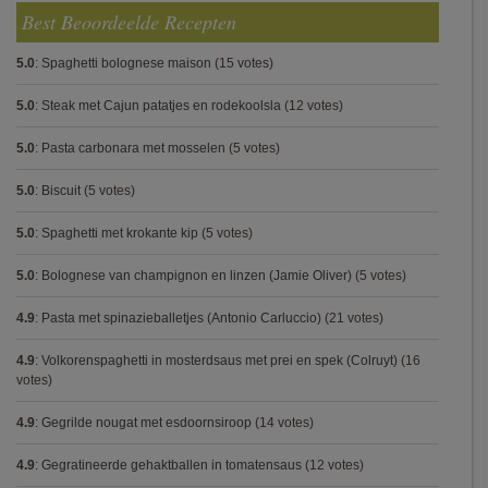
Best Beoordeelde Recepten
5.0
:
Spaghetti bolognese maison
(15 votes)
5.0
:
Steak met Cajun patatjes en rodekoolsla
(12 votes)
5.0
:
Pasta carbonara met mosselen
(5 votes)
5.0
:
Biscuit
(5 votes)
5.0
:
Spaghetti met krokante kip
(5 votes)
5.0
:
Bolognese van champignon en linzen (Jamie Oliver)
(5 votes)
4.9
:
Pasta met spinazieballetjes (Antonio Carluccio)
(21 votes)
4.9
:
Volkorenspaghetti in mosterdsaus met prei en spek (Colruyt)
(16
votes)
4.9
:
Gegrilde nougat met esdoornsiroop
(14 votes)
4.9
:
Gegratineerde gehaktballen in tomatensaus
(12 votes)