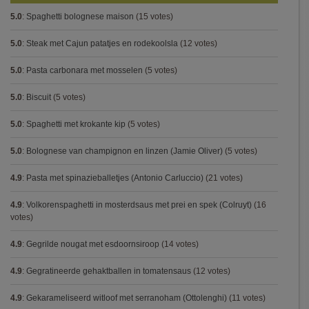
5.0
:
Spaghetti bolognese maison
(15 votes)
5.0
:
Steak met Cajun patatjes en rodekoolsla
(12 votes)
5.0
:
Pasta carbonara met mosselen
(5 votes)
5.0
:
Biscuit
(5 votes)
5.0
:
Spaghetti met krokante kip
(5 votes)
5.0
:
Bolognese van champignon en linzen (Jamie Oliver)
(5 votes)
4.9
:
Pasta met spinazieballetjes (Antonio Carluccio)
(21 votes)
4.9
:
Volkorenspaghetti in mosterdsaus met prei en spek (Colruyt)
(16
votes)
4.9
:
Gegrilde nougat met esdoornsiroop
(14 votes)
4.9
:
Gegratineerde gehaktballen in tomatensaus
(12 votes)
4.9
:
Gekarameliseerd witloof met serranoham (Ottolenghi)
(11 votes)