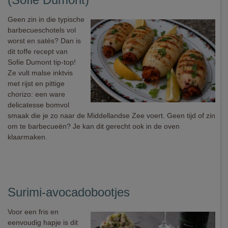
Geen zin in die typische
barbecueschotels vol
worst en satés? Dan is
dit toffe recept van
Sofie Dumont tip-top!
Ze vult malse inktvis
met rijst en pittige
chorizo: een ware
delicatesse bomvol
smaak die je zo naar de Middellandse Zee voert. Geen tijd of zin
om te barbecueën? Je kan dit gerecht ook in de oven
klaarmaken.
Surimi-avocadobootjes
Voor een fris en
eenvoudig hapje is dit