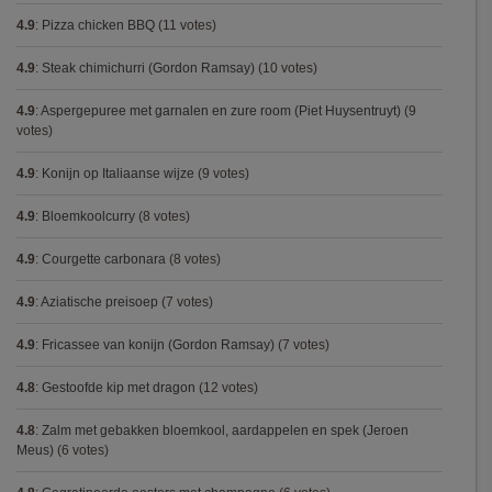
4.9
:
Pizza chicken BBQ
(11 votes)
4.9
:
Steak chimichurri (Gordon Ramsay)
(10 votes)
4.9
:
Aspergepuree met garnalen en zure room (Piet Huysentruyt)
(9
votes)
4.9
:
Konijn op Italiaanse wijze
(9 votes)
4.9
:
Bloemkoolcurry
(8 votes)
4.9
:
Courgette carbonara
(8 votes)
4.9
:
Aziatische preisoep
(7 votes)
4.9
:
Fricassee van konijn (Gordon Ramsay)
(7 votes)
4.8
:
Gestoofde kip met dragon
(12 votes)
4.8
:
Zalm met gebakken bloemkool, aardappelen en spek (Jeroen
Meus)
(6 votes)