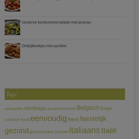
Oosterse komkommersalade met ananas
Ontbijtkoekjes met aardbei
Tags
Belgisch
alledaags
België
basilicum
aardappelen
aperitief
eenvoudig
feestelijk
feest
comfort food
italiaans
gezond
Italië
grootmoeders keuken