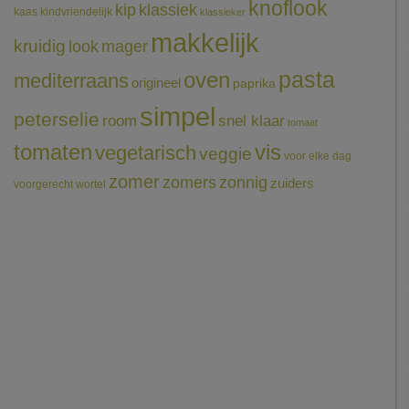
knoflook
klassiek
kip
kaas
kindvriendelijk
klassieker
makkelijk
kruidig
mager
look
pasta
oven
mediterraans
origineel
paprika
simpel
peterselie
room
snel klaar
tomaat
tomaten
vis
vegetarisch
veggie
voor elke dag
zomer
zomers
zonnig
zuiders
voorgerecht
wortel