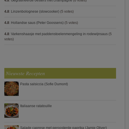
4.8
:
Gegratineerde oesters met champagne
(6 votes)
4.8
:
Linzenbolognese (slowcooker)
(5 votes)
4.8
:
Hollandse saus (Peter Goossens)
(5 votes)
4.8
:
Varkenshaasje met paddenstoelenmengeling in rodewijnsaus
(5
votes)
Nieuwste Recepten
Pasta salsiccia (Sofie Dumont)
Italiaanse ratatouille
Salade caprese met geroosterde paprika (Jamie Oliver)