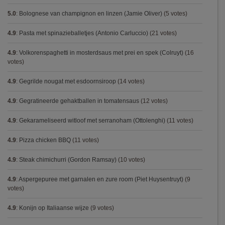
5.0
:
Bolognese van champignon en linzen (Jamie Oliver)
(5 votes)
4.9
:
Pasta met spinazieballetjes (Antonio Carluccio)
(21 votes)
4.9
:
Volkorenspaghetti in mosterdsaus met prei en spek (Colruyt)
(16
votes)
4.9
:
Gegrilde nougat met esdoornsiroop
(14 votes)
4.9
:
Gegratineerde gehaktballen in tomatensaus
(12 votes)
4.9
:
Gekarameliseerd witloof met serranoham (Ottolenghi)
(11 votes)
4.9
:
Pizza chicken BBQ
(11 votes)
4.9
:
Steak chimichurri (Gordon Ramsay)
(10 votes)
4.9
:
Aspergepuree met garnalen en zure room (Piet Huysentruyt)
(9
votes)
4.9
:
Konijn op Italiaanse wijze
(9 votes)