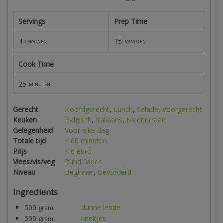
Servings
Prep Time
4
15
personen
minuten
Cook Time
25
minuten
Gerecht
Hoofdgerecht
,
Lunch
,
Salade
,
Voorgerecht
Keuken
Belgisch
,
Italiaans
,
Mediterraan
Gelegenheid
Voor elke dag
Totale tijd
< 60 minuten
Prijs
< 6 euro
Vlees/vis/veg
Rund
,
Vlees
Niveau
Beginner
,
Gevorderd
Ingredients
500
dunne lende
gram
500
krieltjes
gram