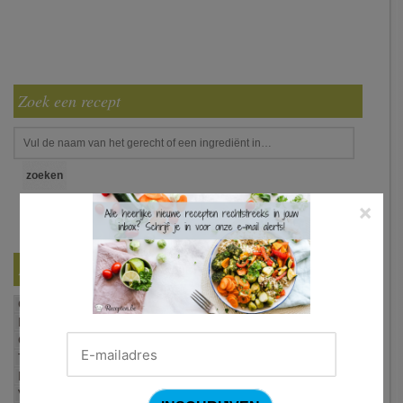
Zoek een recept
×
Filter