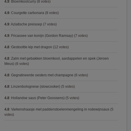
4.9
:
Bloemkoolcurry
(8 votes)
4.9
:
Courgette carbonara
(8 votes)
4.9
:
Aziatische preisoep
(7 votes)
4.9
:
Fricassee van konijn (Gordon Ramsay)
(7 votes)
4.8
:
Gestoofde kip met dragon
(12 votes)
4.8
:
Zalm met gebakken bloemkool, aardappelen en spek (Jeroen
Meus)
(6 votes)
4.8
:
Gegratineerde oesters met champagne
(6 votes)
4.8
:
Linzenbolognese (slowcooker)
(5 votes)
4.8
:
Hollandse saus (Peter Goossens)
(5 votes)
4.8
:
Varkenshaasje met paddenstoelenmengeling in rodewijnsaus
(5
votes)