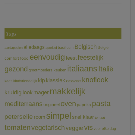
Tags
Belgisch
alledaags
België
basilicum
aardappelen
aperitief
eenvoudig
feestelijk
feest
comfort food
italiaans
gezond
Italië
grootmoeders keuken
knoflook
klassiek
kip
kaas
kindvriendelijk
klassieker
makkelijk
kruidig
mager
look
pasta
oven
mediterraans
origineel
paprika
simpel
peterselie
room
snel klaar
tomaat
tomaten
vis
vegetarisch
veggie
voor elke dag