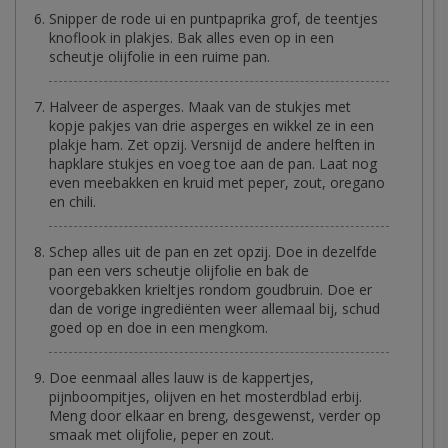
Snipper de rode ui en puntpaprika grof, de teentjes
knoflook in plakjes. Bak alles even op in een
scheutje olijfolie in een ruime pan.
Halveer de asperges. Maak van de stukjes met
kopje pakjes van drie asperges en wikkel ze in een
plakje ham. Zet opzij. Versnijd de andere helften in
hapklare stukjes en voeg toe aan de pan. Laat nog
even meebakken en kruid met peper, zout, oregano
en chili.
Schep alles uit de pan en zet opzij. Doe in dezelfde
pan een vers scheutje olijfolie en bak de
voorgebakken krieltjes rondom goudbruin. Doe er
dan de vorige ingrediënten weer allemaal bij, schud
goed op en doe in een mengkom.
Doe eenmaal alles lauw is de kappertjes,
pijnboompitjes, olijven en het mosterdblad erbij.
Meng door elkaar en breng, desgewenst, verder op
smaak met olijfolie, peper en zout.