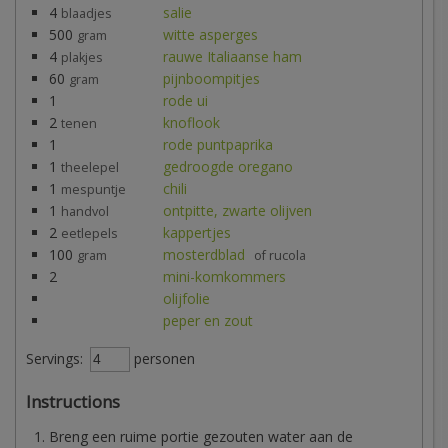
4
salie
blaadjes
500
witte asperges
gram
4
rauwe Italiaanse ham
plakjes
60
pijnboompitjes
gram
1
rode ui
2
knoflook
tenen
1
rode puntpaprika
1
gedroogde oregano
theelepel
1
chili
mespuntje
1
ontpitte, zwarte olijven
handvol
2
kappertjes
eetlepels
100
mosterdblad
gram
of rucola
2
mini-komkommers
olijfolie
peper en zout
Servings:
personen
Instructions
Breng een ruime portie gezouten water aan de