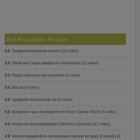
Best Beoordeelde Recepten
5.0
:
Spaghetti bolognese maison
(15 votes)
5.0
:
Steak met Cajun patatjes en rodekoolsla
(12 votes)
5.0
:
Pasta carbonara met mosselen
(5 votes)
5.0
:
Biscuit
(5 votes)
5.0
:
Spaghetti met krokante kip
(5 votes)
5.0
:
Bolognese van champignon en linzen (Jamie Oliver)
(5 votes)
4.9
:
Pasta met spinazieballetjes (Antonio Carluccio)
(21 votes)
4.9
:
Volkorenspaghetti in mosterdsaus met prei en spek (Colruyt)
(16