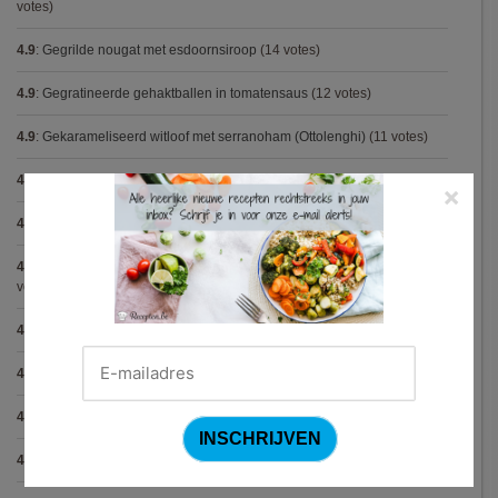
votes)
4.9
:
Gegrilde nougat met esdoornsiroop
(14 votes)
4.9
:
Gegratineerde gehaktballen in tomatensaus
(12 votes)
4.9
:
Gekarameliseerd witloof met serranoham (Ottolenghi)
(11 votes)
4.9
:
Pizza chicken BBQ
(11 votes)
×
4.9
:
Steak chimichurri (Gordon Ramsay)
(10 votes)
4.9
:
Aspergepuree met garnalen en zure room (Piet Huysentruyt)
(9
votes)
4.9
:
Konijn op Italiaanse wijze
(9 votes)
4.9
:
Bloemkoolcurry
(8 votes)
4.9
:
Courgette carbonara
(8 votes)
4.9
:
Aziatische preisoep
(7 votes)