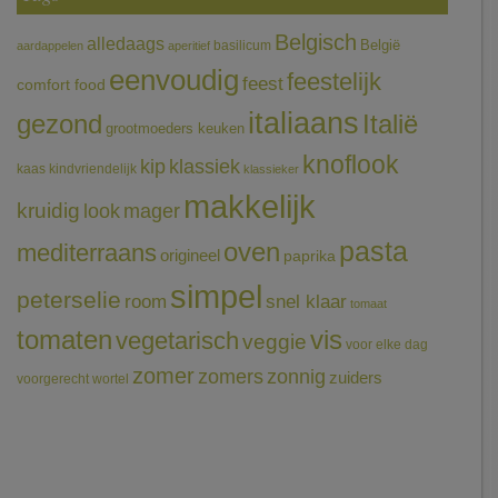
Belgisch
alledaags
België
basilicum
aardappelen
aperitief
eenvoudig
feestelijk
feest
comfort food
italiaans
gezond
Italië
grootmoeders keuken
knoflook
klassiek
kip
kaas
kindvriendelijk
klassieker
makkelijk
kruidig
mager
look
pasta
oven
mediterraans
origineel
paprika
simpel
peterselie
room
snel klaar
tomaat
tomaten
vis
vegetarisch
veggie
voor elke dag
zomer
zomers
zonnig
zuiders
voorgerecht
wortel