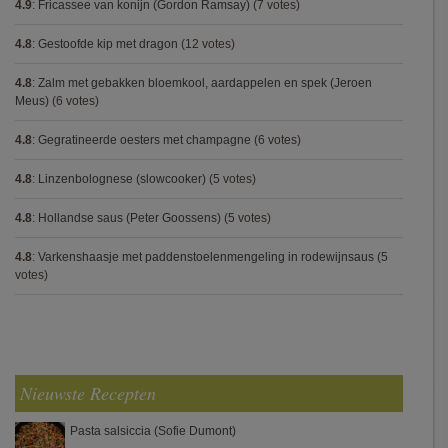
4.9
:
Fricassee van konijn (Gordon Ramsay)
(7 votes)
4.8
:
Gestoofde kip met dragon
(12 votes)
4.8
:
Zalm met gebakken bloemkool, aardappelen en spek (Jeroen
Meus)
(6 votes)
4.8
:
Gegratineerde oesters met champagne
(6 votes)
4.8
:
Linzenbolognese (slowcooker)
(5 votes)
4.8
:
Hollandse saus (Peter Goossens)
(5 votes)
4.8
:
Varkenshaasje met paddenstoelenmengeling in rodewijnsaus
(5
votes)
Nieuwste Recepten
Pasta salsiccia (Sofie Dumont)