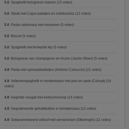
5.0
:
Spaghetti bolognese maison
(15 votes)
5.0
:
Steak met Cajun patatjes en rodekoolsla
(12 votes)
5.0
:
Pasta carbonara met mosselen
(5 votes)
5.0
:
Biscuit
(5 votes)
5.0
:
Spaghetti met krokante kip
(5 votes)
5.0
:
Bolognese van champignon en linzen (Jamie Oliver)
(5 votes)
4.9
:
Pasta met spinazieballetjes (Antonio Carluccio)
(21 votes)
4.9
:
Volkorenspaghetti in mosterdsaus met prei en spek (Colruyt)
(16
votes)
4.9
:
Gegrilde nougat met esdoornsiroop
(14 votes)
4.9
:
Gegratineerde gehaktballen in tomatensaus
(12 votes)
4.9
:
Gekarameliseerd witloof met serranoham (Ottolenghi)
(11 votes)