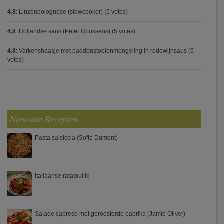
4.8
:
Linzenbolognese (slowcooker)
(5 votes)
4.8
:
Hollandse saus (Peter Goossens)
(5 votes)
4.8
:
Varkenshaasje met paddenstoelenmengeling in rodewijnsaus
(5
votes)
Nieuwste Recepten
Pasta salsiccia (Sofie Dumont)
Italiaanse ratatouille
Salade caprese met geroosterde paprika (Jamie Oliver)