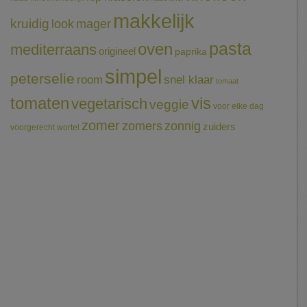
makkelijk
kruidig
mager
look
pasta
oven
mediterraans
origineel
paprika
simpel
peterselie
room
snel klaar
tomaat
tomaten
vis
vegetarisch
veggie
voor elke dag
zomer
zomers
zonnig
zuiders
voorgerecht
wortel