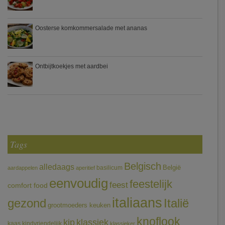
Oosterse komkommersalade met ananas
Ontbijtkoekjes met aardbei
Tags
Belgisch
alledaags
België
basilicum
aardappelen
aperitief
eenvoudig
feestelijk
feest
comfort food
italiaans
gezond
Italië
grootmoeders keuken
knoflook
klassiek
kip
kaas
kindvriendelijk
klassieker