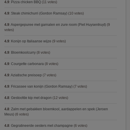
4.9
:
Pizza chicken BBQ
(11 votes)
4.9
:
Steak chimichurri (Gordon Ramsay)
(10 votes)
4.9
:
Aspergepuree met garnalen en zure room (Piet Huysentruyt)
(9
votes)
4.9
:
Konijn op Italiaanse wijze
(9 votes)
4.9
:
Bloemkoolcurry
(8 votes)
4.9
:
Courgette carbonara
(8 votes)
4.9
:
Aziatische preisoep
(7 votes)
4.9
:
Fricassee van konijn (Gordon Ramsay)
(7 votes)
4.8
:
Gestoofde kip met dragon
(12 votes)
4.8
:
Zalm met gebakken bloemkool, aardappelen en spek (Jeroen
Meus)
(6 votes)
4.8
:
Gegratineerde oesters met champagne
(6 votes)