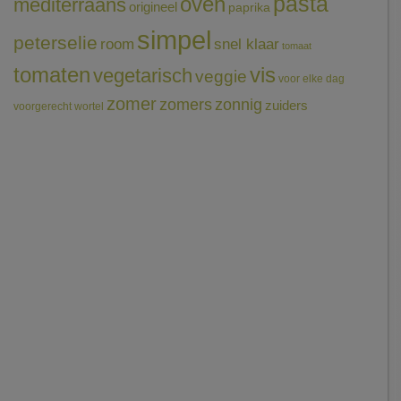
pasta
oven
mediterraans
origineel
paprika
simpel
peterselie
room
snel klaar
tomaat
tomaten
vis
vegetarisch
veggie
voor elke dag
zomer
zomers
zonnig
zuiders
voorgerecht
wortel