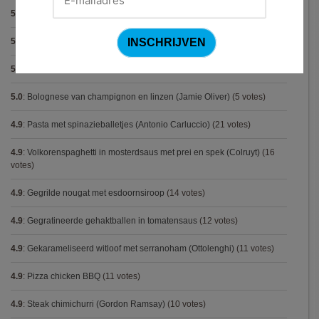
5.0
:
Pasta carbonara met mosselen
(5 votes)
5.0
:
Biscuit
(5 votes)
5.0
:
Spaghetti met krokante kip
(5 votes)
5.0
:
Bolognese van champignon en linzen (Jamie Oliver)
(5 votes)
4.9
:
Pasta met spinazieballetjes (Antonio Carluccio)
(21 votes)
4.9
:
Volkorenspaghetti in mosterdsaus met prei en spek (Colruyt)
(16
votes)
4.9
:
Gegrilde nougat met esdoornsiroop
(14 votes)
4.9
:
Gegratineerde gehaktballen in tomatensaus
(12 votes)
4.9
:
Gekarameliseerd witloof met serranoham (Ottolenghi)
(11 votes)
4.9
:
Pizza chicken BBQ
(11 votes)
4.9
:
Steak chimichurri (Gordon Ramsay)
(10 votes)