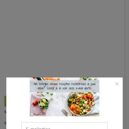
×
Best Beoordeelde Recepten
5.0
:
Spaghetti bolognese maison
(15 votes)
5.0
:
Steak met Cajun patatjes en rodekoolsla
(12 votes)