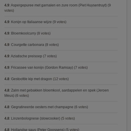
4.9
:
Aspergepuree met garnalen en zure room (Piet Huysentruyt)
(9
votes)
4.9
:
Konijn op Italiaanse wijze
(9 votes)
4.9
:
Bloemkoolcurry
(8 votes)
4.9
:
Courgette carbonara
(8 votes)
4.9
:
Aziatische preisoep
(7 votes)
4.9
:
Fricassee van konijn (Gordon Ramsay)
(7 votes)
4.8
:
Gestoofde kip met dragon
(12 votes)
4.8
:
Zalm met gebakken bloemkool, aardappelen en spek (Jeroen
Meus)
(6 votes)
4.8
:
Gegratineerde oesters met champagne
(6 votes)
4.8
:
Linzenbolognese (slowcooker)
(5 votes)
4.8
:
Hollandse saus (Peter Goossens)
(5 votes)