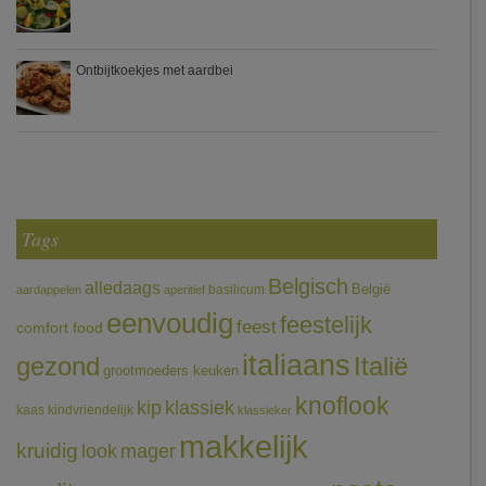
Ontbijtkoekjes met aardbei
Tags
Belgisch
alledaags
België
basilicum
aardappelen
aperitief
eenvoudig
feestelijk
feest
comfort food
italiaans
gezond
Italië
grootmoeders keuken
knoflook
klassiek
kip
kaas
kindvriendelijk
klassieker
makkelijk
kruidig
mager
look