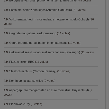
5.0
:
Bolognese van champignon en linzen (Jamie Oliver)
(5 votes)
4.9
:
Pasta met spinazieballetjes (Antonio Carluccio)
(21 votes)
4.9
:
Volkorenspaghetti in mosterdsaus met prei en spek (Colruyt)
(16
votes)
4.9
:
Gegrilde nougat met esdoornsiroop
(14 votes)
4.9
:
Gegratineerde gehaktballen in tomatensaus
(12 votes)
4.9
:
Gekarameliseerd witloof met serranoham (Ottolenghi)
(11 votes)
4.9
:
Pizza chicken BBQ
(11 votes)
4.9
:
Steak chimichurri (Gordon Ramsay)
(10 votes)
4.9
:
Konijn op Italiaanse wijze
(9 votes)
4.9
:
Aspergepuree met garnalen en zure room (Piet Huysentruyt)
(9
votes)
4.9
:
Bloemkoolcurry
(8 votes)