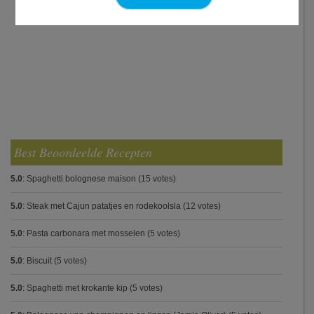
Best Beoordeelde Recepten
5.0
:
Spaghetti bolognese maison
(15 votes)
5.0
:
Steak met Cajun patatjes en rodekoolsla
(12 votes)
5.0
:
Pasta carbonara met mosselen
(5 votes)
5.0
:
Biscuit
(5 votes)
5.0
:
Spaghetti met krokante kip
(5 votes)