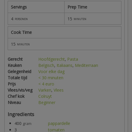
Servings
Prep Time
4
15
personen
minuten
Cook Time
15
minuten
Gerecht
Hoofdgerecht
,
Pasta
Keuken
Belgisch
,
Italiaans
,
Mediterraan
Gelegenheid
Voor elke dag
Totale tijd
< 30 minuten
Prijs
< 4 euro
Vlees/vis/veg
Varken
,
Vlees
Chef kok
Colruyt
Niveau
Beginner
Ingredients
400
pappardelle
gram
3
tomaten