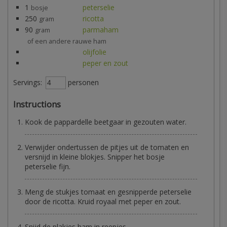
1
peterselie
bosje
250
ricotta
gram
90
parmaham
gram
of een andere rauwe ham
olijfolie
peper en zout
Servings:
personen
Instructions
Kook de pappardelle beetgaar in gezouten water.
Verwijder ondertussen de pitjes uit de tomaten en
versnijd in kleine blokjes. Snipper het bosje
peterselie fijn.
Meng de stukjes tomaat en gesnipperde peterselie
door de ricotta. Kruid royaal met peper en zout.
Snijd de plakjes ham in reepjes.