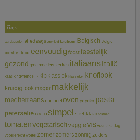
Tags
Belgisch
alledaags
België
basilicum
aardappelen
aperitief
eenvoudig
feestelijk
feest
comfort food
italiaans
gezond
Italië
grootmoeders keuken
knoflook
klassiek
kip
kaas
kindvriendelijk
klassieker
makkelijk
kruidig
mager
look
pasta
oven
mediterraans
origineel
paprika
simpel
peterselie
room
snel klaar
tomaat
tomaten
vis
vegetarisch
veggie
voor elke dag
zomer
zomers
zonnig
zuiders
voorgerecht
wortel