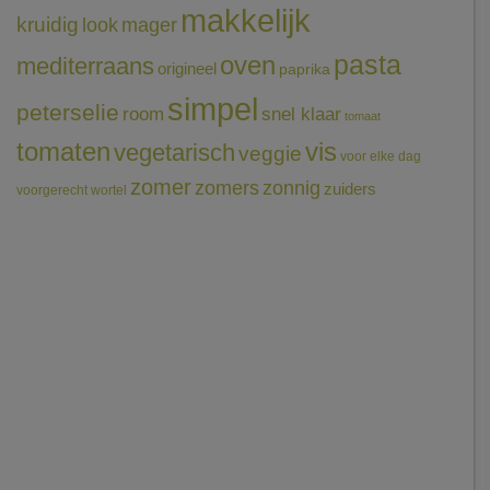
makkelijk
kruidig
mager
look
pasta
oven
mediterraans
origineel
paprika
simpel
peterselie
room
snel klaar
tomaat
tomaten
vis
vegetarisch
veggie
voor elke dag
zomer
zomers
zonnig
zuiders
voorgerecht
wortel