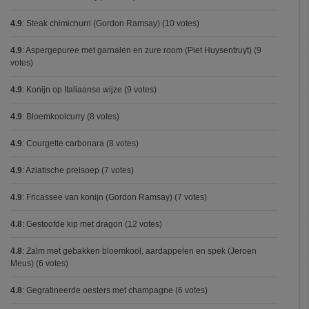
4.9
:
Steak chimichurri (Gordon Ramsay)
(10 votes)
4.9
:
Aspergepuree met garnalen en zure room (Piet Huysentruyt)
(9
votes)
4.9
:
Konijn op Italiaanse wijze
(9 votes)
4.9
:
Bloemkoolcurry
(8 votes)
4.9
:
Courgette carbonara
(8 votes)
4.9
:
Aziatische preisoep
(7 votes)
4.9
:
Fricassee van konijn (Gordon Ramsay)
(7 votes)
4.8
:
Gestoofde kip met dragon
(12 votes)
4.8
:
Zalm met gebakken bloemkool, aardappelen en spek (Jeroen
Meus)
(6 votes)
4.8
:
Gegratineerde oesters met champagne
(6 votes)