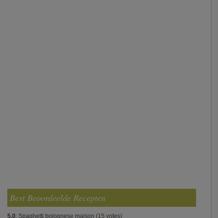
Best Beoordeelde Recepten
5.0
:
Spaghetti bolognese maison
(15 votes)