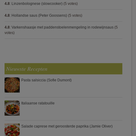
4.8
:
Linzenbolognese (slowcooker)
(5 votes)
4.8
:
Hollandse saus (Peter Goossens)
(5 votes)
4.8
:
Varkenshaasje met paddenstoelenmengeling in rodewijnsaus
(5
votes)
Nieuwste Recepten
Pasta salsiccia (Sofie Dumont)
Italiaanse ratatouille
Salade caprese met geroosterde paprika (Jamie Oliver)