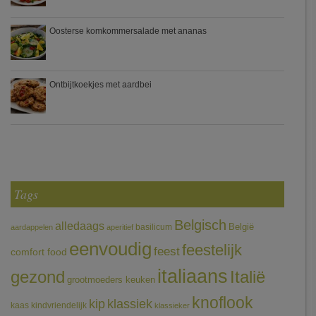
Oosterse komkommersalade met ananas
Ontbijtkoekjes met aardbei
Tags
Belgisch
alledaags
België
basilicum
aardappelen
aperitief
eenvoudig
feestelijk
feest
comfort food
italiaans
gezond
Italië
grootmoeders keuken
knoflook
klassiek
kip
kaas
kindvriendelijk
klassieker