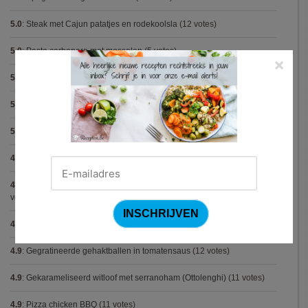
5.0
:
Steak met Cajun patatjes en rodekoolsla
(12 votes)
5.0
:
Pasta carbonara met mosselen
(5 votes)
×
5.0
:
Biscuit
(5 votes)
5.0
:
Spaghetti met krokante kip
(5 votes)
5.0
:
Bolognese van champignon en linzen (Jamie Oliver)
(5 votes)
4.9
:
Pasta met spinazieballetjes (Antonio Carluccio)
(21 votes)
4.9
:
Volkorenspaghetti in mosterdsaus met prei en spek (Colruyt)
(16
votes)
4.9
:
Gegrilde nougat met esdoornsiroop
(14 votes)
4.9
:
Gegratineerde gehaktballen in tomatensaus
(12 votes)
4.9
:
Gekarameliseerd witloof met serranoham (Ottolenghi)
(11 votes)
4.9
:
Pizza chicken BBQ
(11 votes)