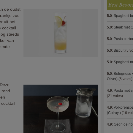
Best Beoor
an de oudst
drankje zou
5.0
:
Spaghetti 
 uit het
5.0
:
Steak met C
 cocktail
nog steeds
5.0
:
Pasta carb
eker van
oemde
5.0
:
Biscuit
(5 vo
5.0
:
Spaghetti m
5.0
:
Bolognese 
Oliver)
(5 votes)
? Deze
4.9
:
Pasta met s
d rond
(21 votes)
een
 cocktail
4.9
:
Volkorenspa
(Colruyt)
(16 vot
4.9
:
Gegrilde no