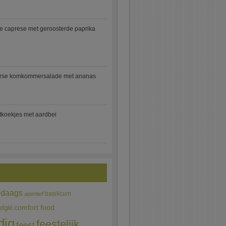
e caprese met geroosterde paprika
rse komkommersalade met ananas
jtkoekjes met aardbei
edaags
basilicum
aperitief
comfort food
elgië
dig
feestelijk
feest