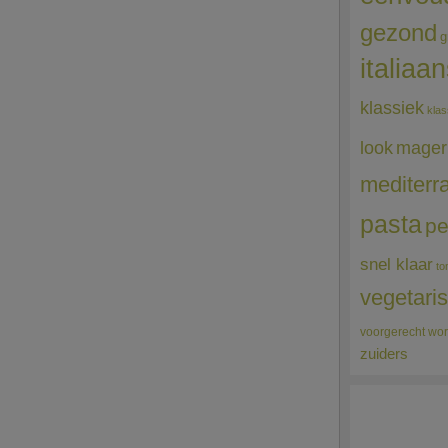
gezond
g
italiaa
klassiek
klas
mager
look
mediterr
pasta
pe
snel klaar
to
vegetari
voorgerecht
wor
zuiders