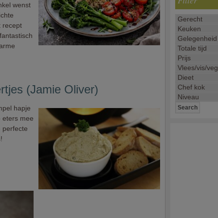
Filter
nkel wenst
ichte
t recept
fantastisch
-arme
rtjes (Jamie Oliver)
mpel hapje
p eters mee
 perfecte
!