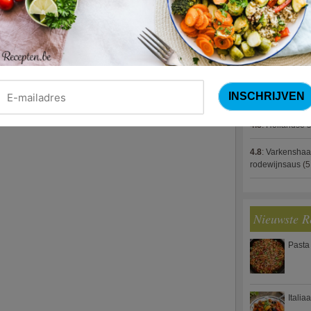
4.8
:
Gestoofde k
4.8
:
Zalm met g
spek (Jeroen M
4.8
:
Gegratinee
4.8
:
Linzenbolo
4.8
:
Hollandse s
4.8
:
Varkenshaa
rodewijnsaus
(5
Nieuwste R
Pasta
Italia