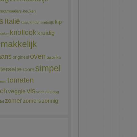
rootmoeders keuken
ns
Italië
kip
kaas
kindvriendelijk
knoflook
kruidig
sieker
makkelijk
oven
aans
origineel
paprika
simpel
terselie
room
tomaten
maat
vis
sch
veggie
voor elke dag
zomer
zomers
zonnig
tel