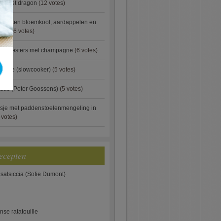
ip met dragon
(12 votes)
ebakken bloemkool, aardappelen en
eus)
(6 votes)
rde oesters met champagne
(6 votes)
gnese (slowcooker)
(5 votes)
aus (Peter Goossens)
(5 votes)
sje met paddenstoelenmengeling in
 votes)
ecepten
 salsiccia (Sofie Dumont)
anse ratatouille