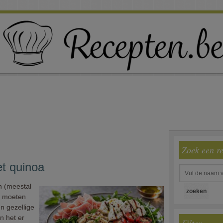
Zoek een r
et quinoa
an (meestal
t moeten
n gezellige
n het er