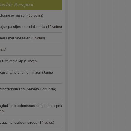
deelde Recepten
bolognese maison
(15 votes)
ajun patatjes en rodekoolsla
(12 votes)
onara met mosselen
(5 votes)
tes)
et krokante kip
(5 votes)
van champignon en linzen (Jamie
pinazieballetjes (Antonio Carluccio)
ghetti in mosterdsaus met prei en spek
es)
ugat met esdoornsiroop
(14 votes)