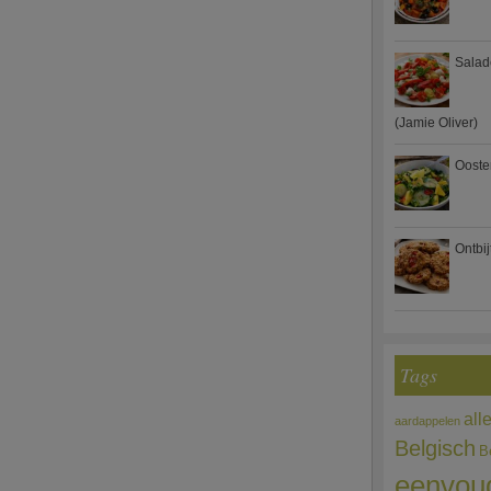
Salad
(Jamie Oliver)
Ooste
Ontbi
Tags
all
aardappelen
Belgisch
B
eenvou