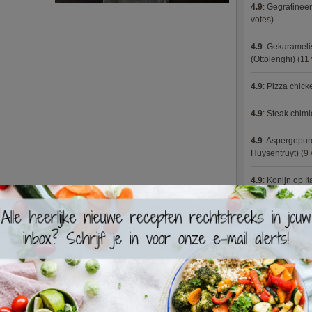
4.9
:
Gegratineer
votes)
4.9
:
Gekaramelis
(Ottolenghi)
(11 
4.9
:
Pizza chic
4.9
:
Steak chimi
4.9
:
Aspergepure
Huysentruyt)
(9 
4.9
:
Konijn op It
4.9
:
Bloemkoolc
4.9
:
Courgette 
4.9
:
Aziatische 
4.9
:
Fricassee v