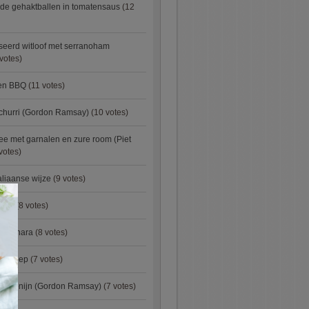
de gehaktballen in tomatensaus
(12
eerd witloof met serranoham
votes)
ken BBQ
(11 votes)
churri (Gordon Ramsay)
(10 votes)
e met garnalen en zure room (Piet
votes)
aliaanse wijze
(9 votes)
×
urry
(8 votes)
carbonara
(8 votes)
preisoep
(7 votes)
an konijn (Gordon Ramsay)
(7 votes)