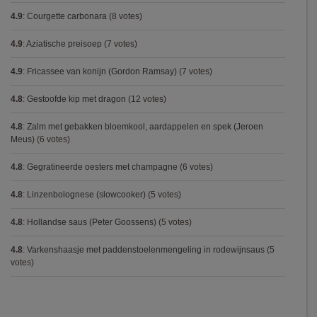
4.9
:
Courgette carbonara
(8 votes)
4.9
:
Aziatische preisoep
(7 votes)
4.9
:
Fricassee van konijn (Gordon Ramsay)
(7 votes)
4.8
:
Gestoofde kip met dragon
(12 votes)
4.8
:
Zalm met gebakken bloemkool, aardappelen en spek (Jeroen
Meus)
(6 votes)
4.8
:
Gegratineerde oesters met champagne
(6 votes)
4.8
:
Linzenbolognese (slowcooker)
(5 votes)
4.8
:
Hollandse saus (Peter Goossens)
(5 votes)
4.8
:
Varkenshaasje met paddenstoelenmengeling in rodewijnsaus
(5
votes)