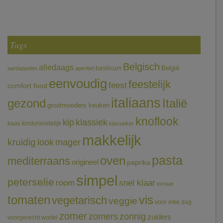
Tags
Belgisch
alledaags
België
basilicum
aardappelen
aperitief
eenvoudig
feestelijk
feest
comfort food
italiaans
gezond
Italië
grootmoeders keuken
knoflook
klassiek
kip
kaas
kindvriendelijk
klassieker
makkelijk
kruidig
mager
look
pasta
oven
mediterraans
origineel
paprika
simpel
peterselie
room
snel klaar
tomaat
tomaten
vis
vegetarisch
veggie
voor elke dag
zomer
zomers
zonnig
zuiders
voorgerecht
wortel