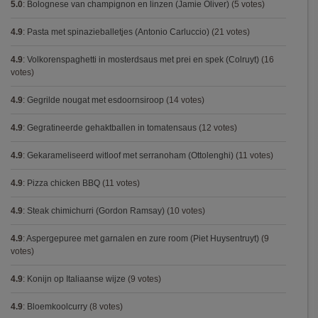
5.0
:
Bolognese van champignon en linzen (Jamie Oliver)
(5 votes)
4.9
:
Pasta met spinazieballetjes (Antonio Carluccio)
(21 votes)
4.9
:
Volkorenspaghetti in mosterdsaus met prei en spek (Colruyt)
(16
votes)
4.9
:
Gegrilde nougat met esdoornsiroop
(14 votes)
4.9
:
Gegratineerde gehaktballen in tomatensaus
(12 votes)
4.9
:
Gekarameliseerd witloof met serranoham (Ottolenghi)
(11 votes)
4.9
:
Pizza chicken BBQ
(11 votes)
4.9
:
Steak chimichurri (Gordon Ramsay)
(10 votes)
4.9
:
Aspergepuree met garnalen en zure room (Piet Huysentruyt)
(9
votes)
4.9
:
Konijn op Italiaanse wijze
(9 votes)
4.9
:
Bloemkoolcurry
(8 votes)