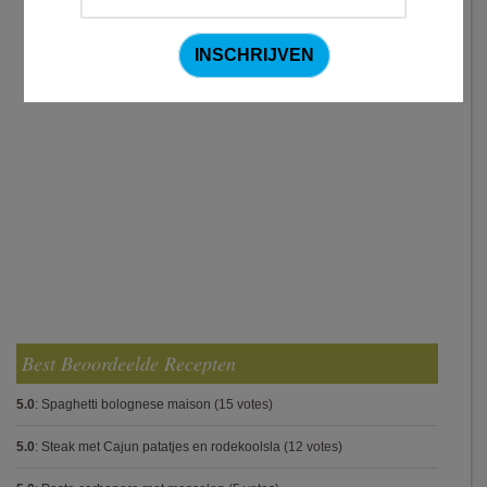
Best Beoordeelde Recepten
5.0
:
Spaghetti bolognese maison
(15 votes)
5.0
:
Steak met Cajun patatjes en rodekoolsla
(12 votes)