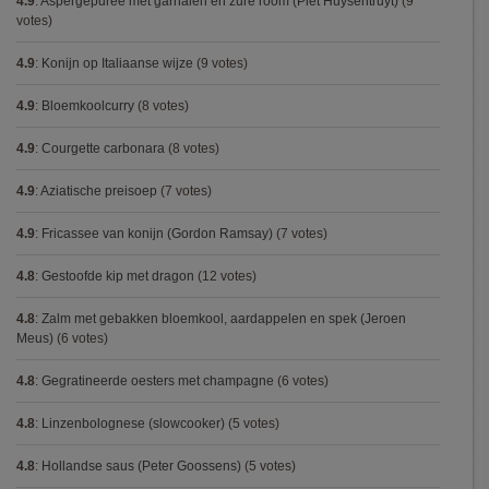
4.9
:
Aspergepuree met garnalen en zure room (Piet Huysentruyt)
(9
votes)
4.9
:
Konijn op Italiaanse wijze
(9 votes)
4.9
:
Bloemkoolcurry
(8 votes)
4.9
:
Courgette carbonara
(8 votes)
4.9
:
Aziatische preisoep
(7 votes)
4.9
:
Fricassee van konijn (Gordon Ramsay)
(7 votes)
4.8
:
Gestoofde kip met dragon
(12 votes)
4.8
:
Zalm met gebakken bloemkool, aardappelen en spek (Jeroen
Meus)
(6 votes)
4.8
:
Gegratineerde oesters met champagne
(6 votes)
4.8
:
Linzenbolognese (slowcooker)
(5 votes)
4.8
:
Hollandse saus (Peter Goossens)
(5 votes)