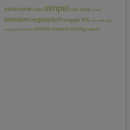
simpel
peterselie
room
snel klaar
tomaat
tomaten
vis
vegetarisch
veggie
voor elke dag
zomer
zomers
zonnig
zuiders
voorgerecht
wortel