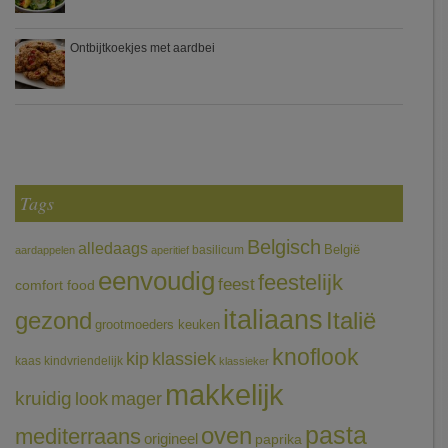
Ontbijtkoekjes met aardbei
Tags
Belgisch
alledaags
België
basilicum
aardappelen
aperitief
eenvoudig
feestelijk
feest
comfort food
italiaans
gezond
Italië
grootmoeders keuken
knoflook
klassiek
kip
kaas
kindvriendelijk
klassieker
makkelijk
kruidig
mager
look
pasta
oven
mediterraans
origineel
paprika