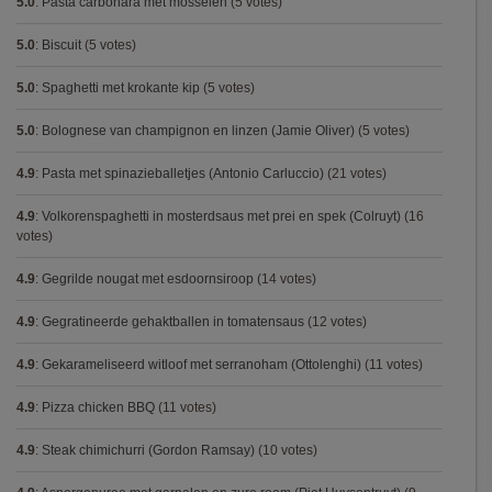
5.0
:
Pasta carbonara met mosselen
(5 votes)
5.0
:
Biscuit
(5 votes)
5.0
:
Spaghetti met krokante kip
(5 votes)
5.0
:
Bolognese van champignon en linzen (Jamie Oliver)
(5 votes)
4.9
:
Pasta met spinazieballetjes (Antonio Carluccio)
(21 votes)
4.9
:
Volkorenspaghetti in mosterdsaus met prei en spek (Colruyt)
(16
votes)
4.9
:
Gegrilde nougat met esdoornsiroop
(14 votes)
4.9
:
Gegratineerde gehaktballen in tomatensaus
(12 votes)
4.9
:
Gekarameliseerd witloof met serranoham (Ottolenghi)
(11 votes)
4.9
:
Pizza chicken BBQ
(11 votes)
4.9
:
Steak chimichurri (Gordon Ramsay)
(10 votes)