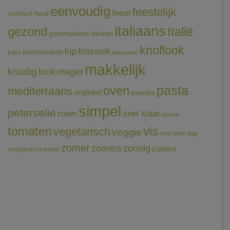
eenvoudig
feestelijk
feest
comfort food
italiaans
gezond
Italië
grootmoeders keuken
knoflook
klassiek
kip
kaas
kindvriendelijk
klassieker
makkelijk
kruidig
mager
look
pasta
oven
mediterraans
origineel
paprika
simpel
peterselie
room
snel klaar
tomaat
tomaten
vis
vegetarisch
veggie
voor elke dag
zomer
zomers
zonnig
zuiders
voorgerecht
wortel