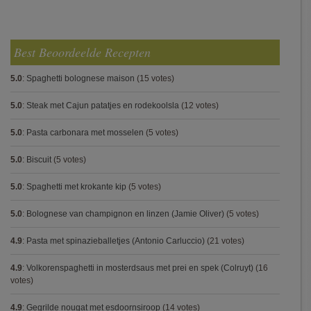
Best Beoordeelde Recepten
5.0
:
Spaghetti bolognese maison
(15 votes)
5.0
:
Steak met Cajun patatjes en rodekoolsla
(12 votes)
5.0
:
Pasta carbonara met mosselen
(5 votes)
5.0
:
Biscuit
(5 votes)
5.0
:
Spaghetti met krokante kip
(5 votes)
5.0
:
Bolognese van champignon en linzen (Jamie Oliver)
(5 votes)
4.9
:
Pasta met spinazieballetjes (Antonio Carluccio)
(21 votes)
4.9
:
Volkorenspaghetti in mosterdsaus met prei en spek (Colruyt)
(16
votes)
4.9
:
Gegrilde nougat met esdoornsiroop
(14 votes)