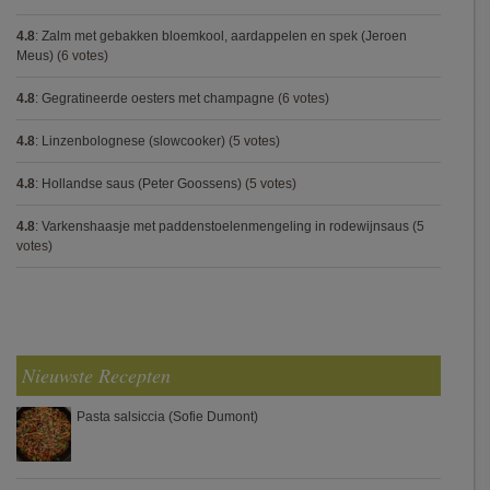
4.8
:
Zalm met gebakken bloemkool, aardappelen en spek (Jeroen
Meus)
(6 votes)
4.8
:
Gegratineerde oesters met champagne
(6 votes)
4.8
:
Linzenbolognese (slowcooker)
(5 votes)
4.8
:
Hollandse saus (Peter Goossens)
(5 votes)
4.8
:
Varkenshaasje met paddenstoelenmengeling in rodewijnsaus
(5
votes)
Nieuwste Recepten
Pasta salsiccia (Sofie Dumont)