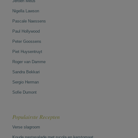
Jeroen Meus
Nigella Lawson
Pascale Naessens
Paul Hollywood
Peter Goossens
Piet Huysentruyt
Roger van Damme
Sandra Bekkari
Sergio Herman
Sofie Dumont
Populairste Recepten
Verse slagroom
Koude pastasalade met rucola en kerstomaat