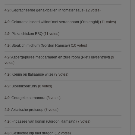
4.9
:
Gegratineerde gehaktballen in tomatensaus
(12 votes)
4.9
:
Gekarameliseerd witloof met serranoham (Ottolenghi)
(11 votes)
4.9
:
Pizza chicken BBQ
(11 votes)
4.9
:
Steak chimichurri (Gordon Ramsay)
(10 votes)
4.9
:
Aspergepuree met garnalen en zure room (Piet Huysentruyt)
(9
votes)
4.9
:
Konijn op Italiaanse wijze
(9 votes)
4.9
:
Bloemkoolcurry
(8 votes)
4.9
:
Courgette carbonara
(8 votes)
4.9
:
Aziatische preisoep
(7 votes)
4.9
:
Fricassee van konijn (Gordon Ramsay)
(7 votes)
4.8
:
Gestoofde kip met dragon
(12 votes)