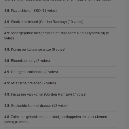
4.9
:
Pizza chicken BBQ
(11 votes)
4.9
:
Steak chimichurri (Gordon Ramsay)
(10 votes)
4.9
:
Aspergepuree met garnalen en zure room (Piet Huysentruyt)
(9
votes)
4.9
:
Konijn op Italiaanse wijze
(9 votes)
4.9
:
Bloemkoolcurry
(8 votes)
4.9
:
Courgette carbonara
(8 votes)
4.9
:
Aziatische preisoep
(7 votes)
4.9
:
Fricassee van konijn (Gordon Ramsay)
(7 votes)
4.8
:
Gestoofde kip met dragon
(12 votes)
4.8
:
Zalm met gebakken bloemkool, aardappelen en spek (Jeroen
Meus)
(6 votes)