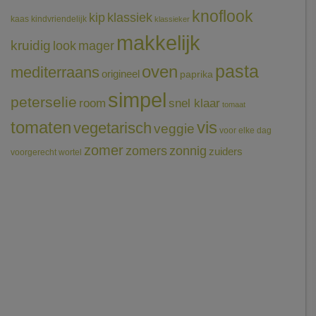
knoflook
klassiek
kip
kaas
kindvriendelijk
klassieker
makkelijk
kruidig
mager
look
pasta
oven
mediterraans
origineel
paprika
simpel
peterselie
room
snel klaar
tomaat
tomaten
vis
vegetarisch
veggie
voor elke dag
zomer
zomers
zonnig
zuiders
voorgerecht
wortel