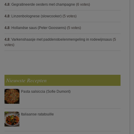
4.8
:
Gegratineerde oesters met champagne
(6 votes)
4.8
:
Linzenbolognese (slowcooker)
(5 votes)
4.8
:
Hollandse saus (Peter Goossens)
(5 votes)
4.8
:
Varkenshaasje met paddenstoelenmengeling in rodewijnsaus
(5
votes)
Nieuwste Recepten
Pasta salsiccia (Sofie Dumont)
Italiaanse ratatouille