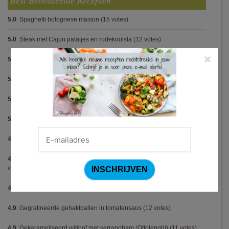
Best Beoordeelde Recepten
5.0
:
Spaghetti bolognese maison
(15 votes)
5.0
:
Steak met Cajun patatjes en rodekoolsla
(12 votes)
×
5.0
:
Pasta carbonara met mosselen
(5 votes)
5.0
:
Biscuit
(5 votes)
5.0
:
Spaghetti met krokante kip
(5 votes)
5.0
:
Bolognese van champignon en linzen (Jamie Oliver)
(5 votes)
4.9
:
Pasta met spinazieballetjes (Antonio Carluccio)
(21 votes)
4.9
:
Volkorenspaghetti in mosterdsaus met prei en spek (Colruyt)
(16
votes)
4.9
:
Gegrilde nougat met esdoornsiroop
(14 votes)
4.9
:
Gegratineerde gehaktballen in tomatensaus
(12 votes)
4.9
:
Gekarameliseerd witloof met serranoham (Ottolenghi)
(11 votes)