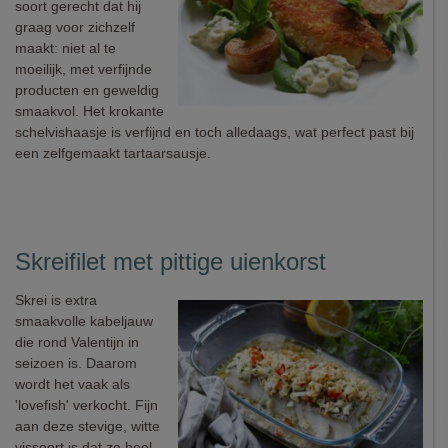
soort gerecht dat hij
graag voor zichzelf
maakt: niet al te
moeilijk, met verfijnde
producten en geweldig
smaakvol. Het krokante
schelvishaasje is verfijnd en toch alledaags, wat perfect past bij
een zelfgemaakt tartaarsausje.
Skreifilet met pittige uienkorst
Skrei is extra
smaakvolle kabeljauw
die rond Valentijn in
seizoen is. Daarom
wordt het vaak als
'lovefish' verkocht. Fijn
aan deze stevige, witte
vissoort is dat ze heel