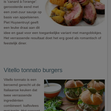
is 'canard à l'orange':
geroosterde eend met
een zoet-zuur sausje op
basis van appelsienen.
Piet Huysentruyt geeft
een leuke draai aan dit
idee en gaat voor een toegankelijke variant met mangoblokjes.
Het verrassende resultaat doet het erg goed als romantisch of
feestelijk diner.
Vitello tonnato burgers
Vitello tonnato is een
beroemd gerecht uit de
Italiaanse keuken dat
twee verrassende
ingrediënten
combineert: kalfsvlees
met tonijn. Het concept