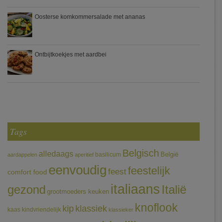
Oosterse komkommersalade met ananas
Ontbijtkoekjes met aardbei
Tags
Belgisch
alledaags
België
basilicum
aardappelen
aperitief
eenvoudig
feestelijk
feest
comfort food
italiaans
gezond
Italië
grootmoeders keuken
knoflook
klassiek
kip
kaas
kindvriendelijk
klassieker