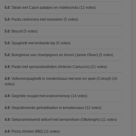
5.0
:
Steak met Cajun patatjes en rodekoolsla
(12 votes)
5.0
:
Pasta carbonara met mosselen
(5 votes)
5.0
:
Biscuit
(5 votes)
5.0
:
Spaghetti met krokante kip
(5 votes)
5.0
:
Bolognese van champignon en linzen (Jamie Oliver)
(5 votes)
4.9
:
Pasta met spinazieballetjes (Antonio Carluccio)
(21 votes)
4.9
:
Volkorenspaghetti in mosterdsaus met prei en spek (Colruyt)
(16
votes)
4.9
:
Gegrilde nougat met esdoornsiroop
(14 votes)
4.9
:
Gegratineerde gehaktballen in tomatensaus
(12 votes)
4.9
:
Gekarameliseerd witloof met serranoham (Ottolenghi)
(11 votes)
4.9
:
Pizza chicken BBQ
(11 votes)