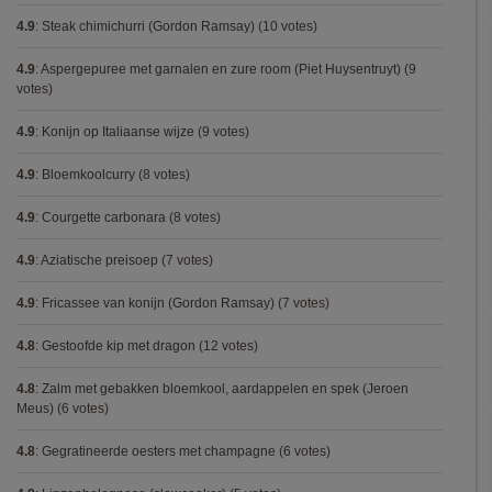
4.9
:
Steak chimichurri (Gordon Ramsay)
(10 votes)
4.9
:
Aspergepuree met garnalen en zure room (Piet Huysentruyt)
(9
votes)
4.9
:
Konijn op Italiaanse wijze
(9 votes)
4.9
:
Bloemkoolcurry
(8 votes)
4.9
:
Courgette carbonara
(8 votes)
4.9
:
Aziatische preisoep
(7 votes)
4.9
:
Fricassee van konijn (Gordon Ramsay)
(7 votes)
4.8
:
Gestoofde kip met dragon
(12 votes)
4.8
:
Zalm met gebakken bloemkool, aardappelen en spek (Jeroen
Meus)
(6 votes)
4.8
:
Gegratineerde oesters met champagne
(6 votes)