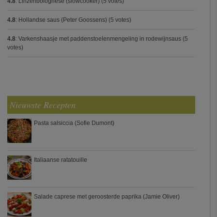
4.8
:
Linzenbolognese (slowcooker)
(5 votes)
4.8
:
Hollandse saus (Peter Goossens)
(5 votes)
4.8
:
Varkenshaasje met paddenstoelenmengeling in rodewijnsaus
(5
votes)
Nieuwste Recepten
Pasta salsiccia (Sofie Dumont)
Italiaanse ratatouille
Salade caprese met geroosterde paprika (Jamie Oliver)