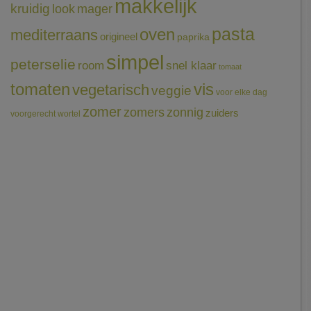
makkelijk
kruidig
mager
look
pasta
oven
mediterraans
origineel
paprika
simpel
peterselie
room
snel klaar
tomaat
tomaten
vis
vegetarisch
veggie
voor elke dag
zomer
zomers
zonnig
zuiders
voorgerecht
wortel