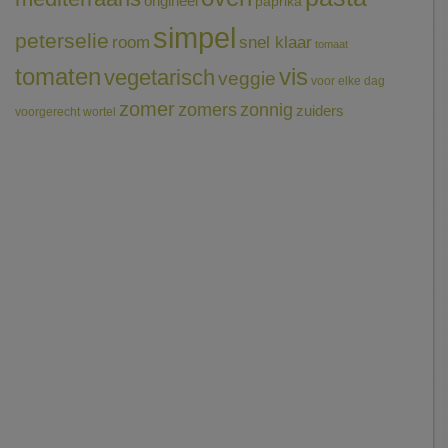
origineel
paprika
simpel
peterselie
room
snel klaar
tomaat
tomaten
vis
vegetarisch
veggie
voor elke dag
zomer
zomers
zonnig
zuiders
voorgerecht
wortel