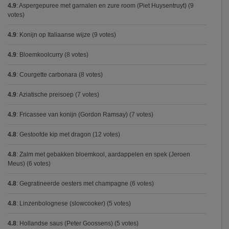
4.9
:
Aspergepuree met garnalen en zure room (Piet Huysentruyt)
(9
votes)
4.9
:
Konijn op Italiaanse wijze
(9 votes)
4.9
:
Bloemkoolcurry
(8 votes)
4.9
:
Courgette carbonara
(8 votes)
4.9
:
Aziatische preisoep
(7 votes)
4.9
:
Fricassee van konijn (Gordon Ramsay)
(7 votes)
4.8
:
Gestoofde kip met dragon
(12 votes)
4.8
:
Zalm met gebakken bloemkool, aardappelen en spek (Jeroen
Meus)
(6 votes)
4.8
:
Gegratineerde oesters met champagne
(6 votes)
4.8
:
Linzenbolognese (slowcooker)
(5 votes)
4.8
:
Hollandse saus (Peter Goossens)
(5 votes)