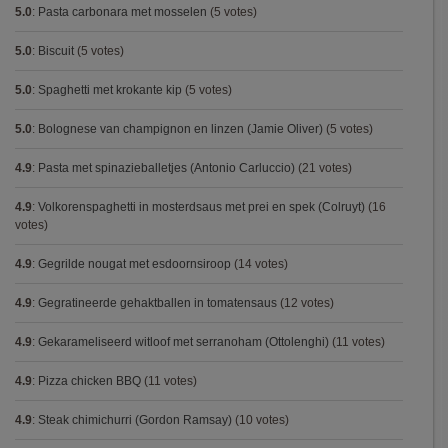
5.0
:
Pasta carbonara met mosselen
(5 votes)
5.0
:
Biscuit
(5 votes)
5.0
:
Spaghetti met krokante kip
(5 votes)
5.0
:
Bolognese van champignon en linzen (Jamie Oliver)
(5 votes)
4.9
:
Pasta met spinazieballetjes (Antonio Carluccio)
(21 votes)
4.9
:
Volkorenspaghetti in mosterdsaus met prei en spek (Colruyt)
(16
votes)
4.9
:
Gegrilde nougat met esdoornsiroop
(14 votes)
4.9
:
Gegratineerde gehaktballen in tomatensaus
(12 votes)
4.9
:
Gekarameliseerd witloof met serranoham (Ottolenghi)
(11 votes)
4.9
:
Pizza chicken BBQ
(11 votes)
4.9
:
Steak chimichurri (Gordon Ramsay)
(10 votes)