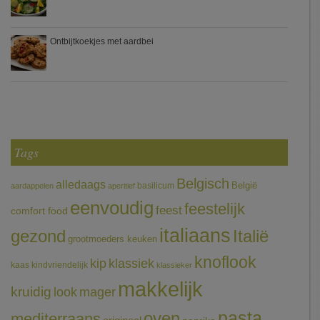
Ontbijtkoekjes met aardbei
Tags
Belgisch
alledaags
België
basilicum
aardappelen
aperitief
eenvoudig
feestelijk
feest
comfort food
italiaans
gezond
Italië
grootmoeders keuken
knoflook
klassiek
kip
kaas
kindvriendelijk
klassieker
makkelijk
kruidig
mager
look
pasta
oven
mediterraans