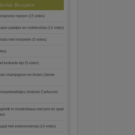
deelde Recepten
bolognese maison
(15 votes)
ajun patatjes en rodekoolsla
(12 votes)
onara met mosselen
(5 votes)
tes)
et krokante kip
(5 votes)
van champignon en linzen (Jamie
pinazieballetjes (Antonio Carluccio)
ghetti in mosterdsaus met prei en spek
es)
ugat met esdoornsiroop
(14 votes)