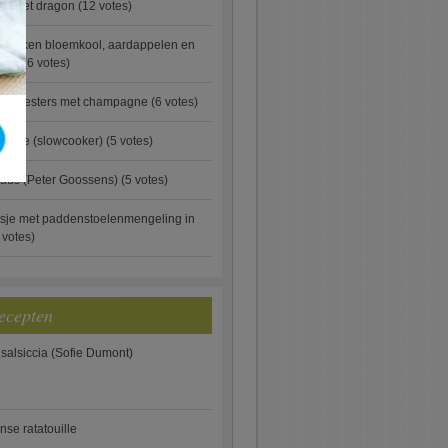
ip met dragon
(12 votes)
ebakken bloemkool, aardappelen en
eus)
(6 votes)
rde oesters met champagne
(6 votes)
gnese (slowcooker)
(5 votes)
aus (Peter Goossens)
(5 votes)
sje met paddenstoelenmengeling in
 votes)
ecepten
 salsiccia (Sofie Dumont)
anse ratatouille