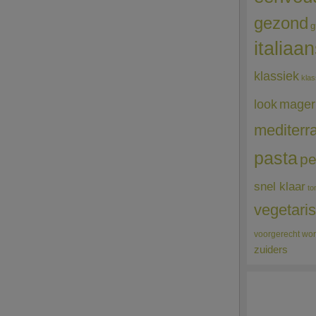
gezond
g
italiaa
klassiek
klas
mager
look
mediterr
pasta
pe
snel klaar
to
vegetari
voorgerecht
wor
zuiders