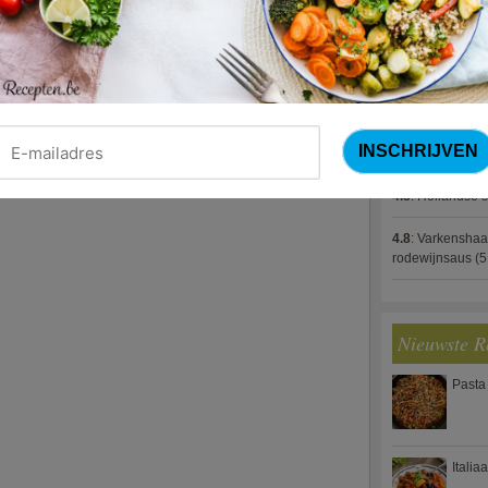
4.8
:
Gestoofde k
4.8
:
Zalm met g
spek (Jeroen M
4.8
:
Gegratinee
4.8
:
Linzenbolo
4.8
:
Hollandse s
4.8
:
Varkenshaa
rodewijnsaus
(5
Nieuwste R
Pasta
Italia