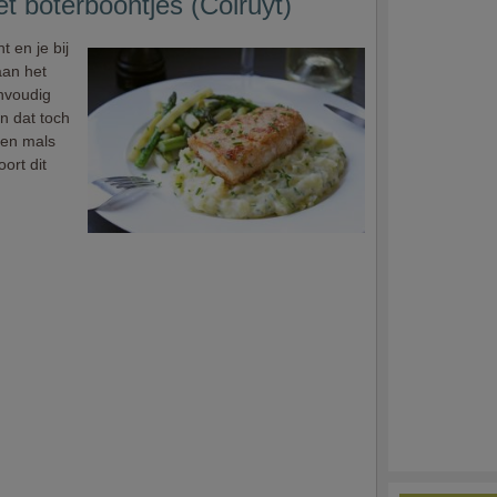
 boterboontjes (Colruyt)
 en je bij
aan het
envoudig
en dat toch
een mals
ort dit