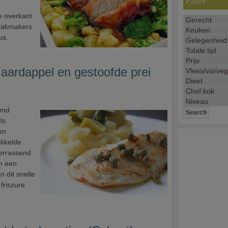
Filter
e overkant
aakmakers
us.
 aardappel en gestoofde prei
emd
ls
en
ikkelde
verrassend
an een
n dit snelle
 friszure