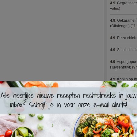
4.9
:
Gegratineer
votes)
4.9
:
Gekaramelis
(Ottolenghi)
(11 
4.9
:
Pizza chic
4.9
:
Steak chimi
4.9
:
Aspergepure
Huysentruyt)
(9 
4.9
:
Konijn op It
4.9
:
Bloemkoolc
4.9
:
Courgette 
4.9
:
Aziatische 
4.9
:
Fricassee v