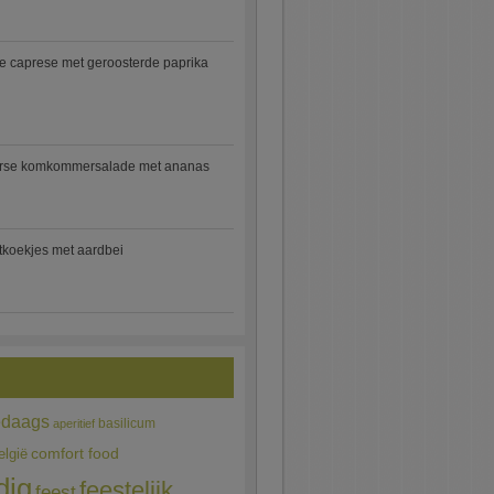
e caprese met geroosterde paprika
rse komkommersalade met ananas
jtkoekjes met aardbei
edaags
basilicum
aperitief
comfort food
elgië
dig
feestelijk
feest