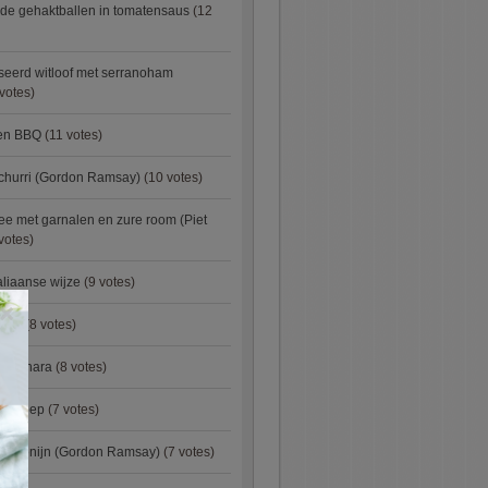
de gehaktballen in tomatensaus
(12
eerd witloof met serranoham
votes)
ken BBQ
(11 votes)
churri (Gordon Ramsay)
(10 votes)
e met garnalen en zure room (Piet
votes)
aliaanse wijze
(9 votes)
×
urry
(8 votes)
carbonara
(8 votes)
preisoep
(7 votes)
an konijn (Gordon Ramsay)
(7 votes)