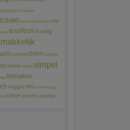
rootmoeders keuken
ns
Italië
kip
kaas
kindvriendelijk
knoflook
kruidig
sieker
makkelijk
oven
aans
origineel
paprika
simpel
terselie
room
tomaten
maat
vis
sch
veggie
voor elke dag
zomer
zomers
zonnig
tel