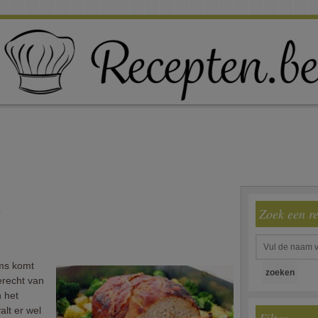
k
Zoek een r
lms komt
erecht van
n het
alt er wel