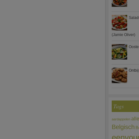
Salad
(Jamie Oliver)
Ooste
Ontbi
Tags
all
aardappelen
Belgisch
B
eenvou