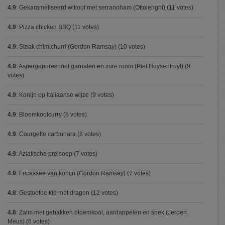
4.9
:
Gekarameliseerd witloof met serranoham (Ottolenghi)
(11 votes)
4.9
:
Pizza chicken BBQ
(11 votes)
4.9
:
Steak chimichurri (Gordon Ramsay)
(10 votes)
4.9
:
Aspergepuree met garnalen en zure room (Piet Huysentruyt)
(9
votes)
4.9
:
Konijn op Italiaanse wijze
(9 votes)
4.9
:
Bloemkoolcurry
(8 votes)
4.9
:
Courgette carbonara
(8 votes)
4.9
:
Aziatische preisoep
(7 votes)
4.9
:
Fricassee van konijn (Gordon Ramsay)
(7 votes)
4.8
:
Gestoofde kip met dragon
(12 votes)
4.8
:
Zalm met gebakken bloemkool, aardappelen en spek (Jeroen
Meus)
(6 votes)