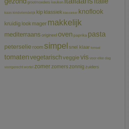
italiaans
gezond
Italië
grootmoeders keuken
knoflook
klassiek
kip
kaas
kindvriendelijk
klassieker
makkelijk
kruidig
mager
look
pasta
oven
mediterraans
origineel
paprika
simpel
peterselie
room
snel klaar
tomaat
tomaten
vis
vegetarisch
veggie
voor elke dag
zomer
zomers
zonnig
zuiders
voorgerecht
wortel