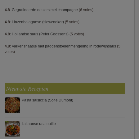
4.8
:
Gegratineerde oesters met champagne
(6 votes)
4.8
:
Linzenbolognese (slowcooker)
(5 votes)
4.8
:
Hollandse saus (Peter Goossens)
(5 votes)
4.8
:
Varkenshaasje met paddenstoelenmengeling in rodewijnsaus
(5
votes)
Nieuwste Recepten
Pasta salsiccia (Sofie Dumont)
Italiaanse ratatouille