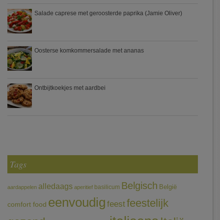
Salade caprese met geroosterde paprika (Jamie Oliver)
Oosterse komkommersalade met ananas
Ontbijtkoekjes met aardbei
Tags
Belgisch
alledaags
België
basilicum
aardappelen
aperitief
eenvoudig
feestelijk
feest
comfort food