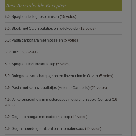
Best Beoordeelde Recepten
5.0
:
Spaghetti bolognese maison
(15 votes)
5.0
:
Steak met Cajun patatjes en rodekoolsla
(12 votes)
5.0
:
Pasta carbonara met mosselen
(5 votes)
5.0
:
Biscuit
(5 votes)
5.0
:
Spaghetti met krokante kip
(5 votes)
5.0
:
Bolognese van champignon en linzen (Jamie Oliver)
(5 votes)
4.9
:
Pasta met spinazieballetjes (Antonio Carluccio)
(21 votes)
4.9
:
Volkorenspaghetti in mosterdsaus met prei en spek (Colruyt)
(16
votes)
4.9
:
Gegrilde nougat met esdoornsiroop
(14 votes)
4.9
:
Gegratineerde gehaktballen in tomatensaus
(12 votes)