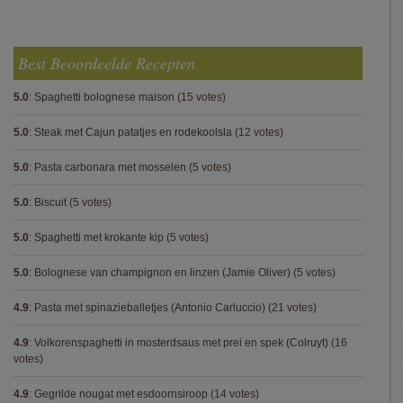
Best Beoordeelde Recepten
5.0
:
Spaghetti bolognese maison
(15 votes)
5.0
:
Steak met Cajun patatjes en rodekoolsla
(12 votes)
5.0
:
Pasta carbonara met mosselen
(5 votes)
5.0
:
Biscuit
(5 votes)
5.0
:
Spaghetti met krokante kip
(5 votes)
5.0
:
Bolognese van champignon en linzen (Jamie Oliver)
(5 votes)
4.9
:
Pasta met spinazieballetjes (Antonio Carluccio)
(21 votes)
4.9
:
Volkorenspaghetti in mosterdsaus met prei en spek (Colruyt)
(16
votes)
4.9
:
Gegrilde nougat met esdoornsiroop
(14 votes)