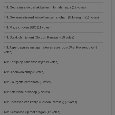
4.9
:
Gegratineerde gehaktballen in tomatensaus
(12 votes)
4.9
:
Gekarameliseerd witloof met serranoham (Ottolenghi)
(11 votes)
4.9
:
Pizza chicken BBQ
(11 votes)
4.9
:
Steak chimichurri (Gordon Ramsay)
(10 votes)
4.9
:
Aspergepuree met garnalen en zure room (Piet Huysentruyt)
(9
votes)
4.9
:
Konijn op Italiaanse wijze
(9 votes)
4.9
:
Bloemkoolcurry
(8 votes)
4.9
:
Courgette carbonara
(8 votes)
4.9
:
Aziatische preisoep
(7 votes)
4.9
:
Fricassee van konijn (Gordon Ramsay)
(7 votes)
4.8
:
Gestoofde kip met dragon
(12 votes)