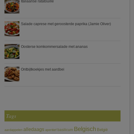
Italiaanse ratatouille
Salade caprese met geroosterde paprika (Jamie Oliver)
Oosterse komkommersalade met ananas
Ontbijtkoekjes met aardbei
Tags
Belgisch
alledaags
België
basilicum
aardappelen
aperitief