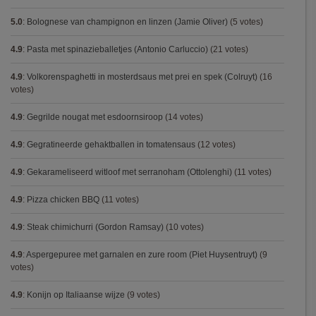
5.0
:
Bolognese van champignon en linzen (Jamie Oliver)
(5 votes)
4.9
:
Pasta met spinazieballetjes (Antonio Carluccio)
(21 votes)
4.9
:
Volkorenspaghetti in mosterdsaus met prei en spek (Colruyt)
(16
votes)
4.9
:
Gegrilde nougat met esdoornsiroop
(14 votes)
4.9
:
Gegratineerde gehaktballen in tomatensaus
(12 votes)
4.9
:
Gekarameliseerd witloof met serranoham (Ottolenghi)
(11 votes)
4.9
:
Pizza chicken BBQ
(11 votes)
4.9
:
Steak chimichurri (Gordon Ramsay)
(10 votes)
4.9
:
Aspergepuree met garnalen en zure room (Piet Huysentruyt)
(9
votes)
4.9
:
Konijn op Italiaanse wijze
(9 votes)