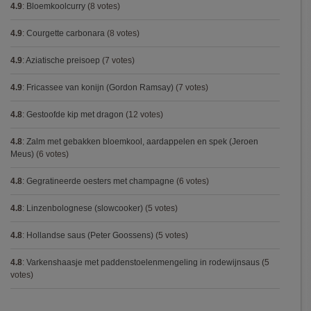
4.9
:
Bloemkoolcurry
(8 votes)
4.9
:
Courgette carbonara
(8 votes)
4.9
:
Aziatische preisoep
(7 votes)
4.9
:
Fricassee van konijn (Gordon Ramsay)
(7 votes)
4.8
:
Gestoofde kip met dragon
(12 votes)
4.8
:
Zalm met gebakken bloemkool, aardappelen en spek (Jeroen
Meus)
(6 votes)
4.8
:
Gegratineerde oesters met champagne
(6 votes)
4.8
:
Linzenbolognese (slowcooker)
(5 votes)
4.8
:
Hollandse saus (Peter Goossens)
(5 votes)
4.8
:
Varkenshaasje met paddenstoelenmengeling in rodewijnsaus
(5
votes)