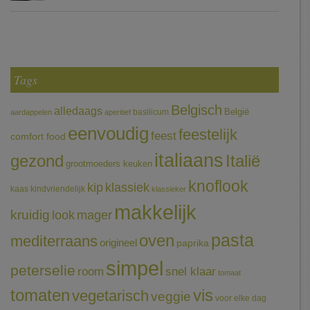
Tags
Belgisch
alledaags
België
basilicum
aardappelen
aperitief
eenvoudig
feestelijk
feest
comfort food
italiaans
gezond
Italië
grootmoeders keuken
knoflook
klassiek
kip
kaas
kindvriendelijk
klassieker
makkelijk
kruidig
mager
look
pasta
oven
mediterraans
origineel
paprika
simpel
peterselie
room
snel klaar
tomaat
tomaten
vis
vegetarisch
veggie
voor elke dag