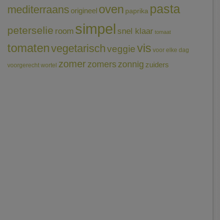
pasta
oven
mediterraans
origineel
paprika
simpel
peterselie
room
snel klaar
tomaat
tomaten
vis
vegetarisch
veggie
voor elke dag
zomer
zomers
zonnig
zuiders
voorgerecht
wortel