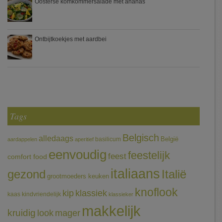
Oosterse komkommersalade met ananas
Ontbijtkoekjes met aardbei
Tags
Belgisch
alledaags
België
basilicum
aardappelen
aperitief
eenvoudig
feestelijk
feest
comfort food
italiaans
gezond
Italië
grootmoeders keuken
knoflook
klassiek
kip
kaas
kindvriendelijk
klassieker
makkelijk
kruidig
mager
look