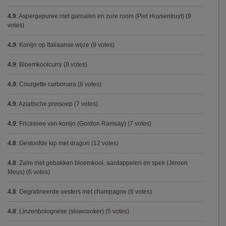
4.9
:
Aspergepuree met garnalen en zure room (Piet Huysentruyt)
(9
votes)
4.9
:
Konijn op Italiaanse wijze
(9 votes)
4.9
:
Bloemkoolcurry
(8 votes)
4.9
:
Courgette carbonara
(8 votes)
4.9
:
Aziatische preisoep
(7 votes)
4.9
:
Fricassee van konijn (Gordon Ramsay)
(7 votes)
4.8
:
Gestoofde kip met dragon
(12 votes)
4.8
:
Zalm met gebakken bloemkool, aardappelen en spek (Jeroen
Meus)
(6 votes)
4.8
:
Gegratineerde oesters met champagne
(6 votes)
4.8
:
Linzenbolognese (slowcooker)
(5 votes)