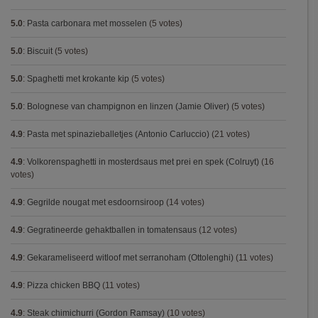
5.0
:
Pasta carbonara met mosselen
(5 votes)
5.0
:
Biscuit
(5 votes)
5.0
:
Spaghetti met krokante kip
(5 votes)
5.0
:
Bolognese van champignon en linzen (Jamie Oliver)
(5 votes)
4.9
:
Pasta met spinazieballetjes (Antonio Carluccio)
(21 votes)
4.9
:
Volkorenspaghetti in mosterdsaus met prei en spek (Colruyt)
(16
votes)
4.9
:
Gegrilde nougat met esdoornsiroop
(14 votes)
4.9
:
Gegratineerde gehaktballen in tomatensaus
(12 votes)
4.9
:
Gekarameliseerd witloof met serranoham (Ottolenghi)
(11 votes)
4.9
:
Pizza chicken BBQ
(11 votes)
4.9
:
Steak chimichurri (Gordon Ramsay)
(10 votes)