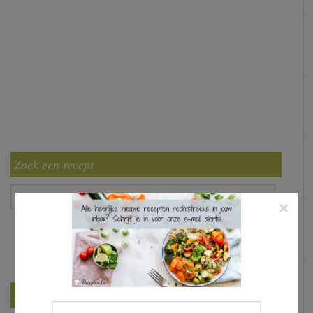
Zoek een recept
×
Filter