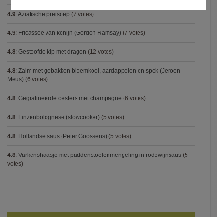
4.9
:
Aziatische preisoep
(7 votes)
4.9
:
Fricassee van konijn (Gordon Ramsay)
(7 votes)
4.8
:
Gestoofde kip met dragon
(12 votes)
4.8
:
Zalm met gebakken bloemkool, aardappelen en spek (Jeroen
Meus)
(6 votes)
4.8
:
Gegratineerde oesters met champagne
(6 votes)
4.8
:
Linzenbolognese (slowcooker)
(5 votes)
4.8
:
Hollandse saus (Peter Goossens)
(5 votes)
4.8
:
Varkenshaasje met paddenstoelenmengeling in rodewijnsaus
(5
votes)