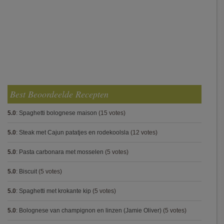
Best Beoordeelde Recepten
5.0
:
Spaghetti bolognese maison
(15 votes)
5.0
:
Steak met Cajun patatjes en rodekoolsla
(12 votes)
5.0
:
Pasta carbonara met mosselen
(5 votes)
5.0
:
Biscuit
(5 votes)
5.0
:
Spaghetti met krokante kip
(5 votes)
5.0
:
Bolognese van champignon en linzen (Jamie Oliver)
(5 votes)