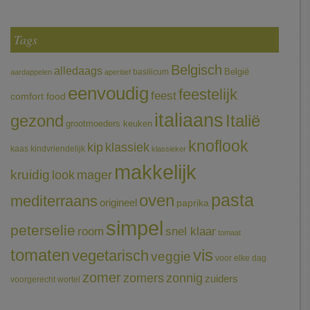
Tags
Belgisch
alledaags
België
basilicum
aardappelen
aperitief
eenvoudig
feestelijk
feest
comfort food
italiaans
gezond
Italië
grootmoeders keuken
knoflook
klassiek
kip
kaas
kindvriendelijk
klassieker
makkelijk
kruidig
mager
look
pasta
oven
mediterraans
origineel
paprika
simpel
peterselie
room
snel klaar
tomaat
tomaten
vis
vegetarisch
veggie
voor elke dag
zomer
zomers
zonnig
zuiders
voorgerecht
wortel