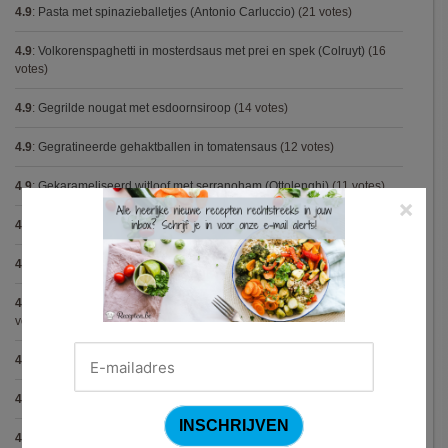
4.9
:
Pasta met spinazieballetjes (Antonio Carluccio)
(21 votes)
4.9
:
Volkorenspaghetti in mosterdsaus met prei en spek (Colruyt)
(16
votes)
4.9
:
Gegrilde nougat met esdoornsiroop
(14 votes)
4.9
:
Gegratineerde gehaktballen in tomatensaus
(12 votes)
4.9
:
Gekarameliseerd witloof met serranoham (Ottolenghi)
(11 votes)
×
4.9
:
Pizza chicken BBQ
(11 votes)
4.9
:
Steak chimichurri (Gordon Ramsay)
(10 votes)
4.9
:
Aspergepuree met garnalen en zure room (Piet Huysentruyt)
(9
votes)
4.9
:
Konijn op Italiaanse wijze
(9 votes)
4.9
:
Bloemkoolcurry
(8 votes)
4.9
:
Courgette carbonara
(8 votes)