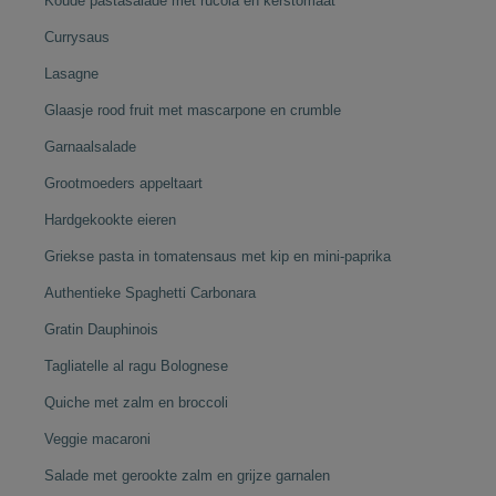
Koude pastasalade met rucola en kerstomaat
Currysaus
Lasagne
Glaasje rood fruit met mascarpone en crumble
Garnaalsalade
Grootmoeders appeltaart
Hardgekookte eieren
Griekse pasta in tomatensaus met kip en mini-paprika
Authentieke Spaghetti Carbonara
Gratin Dauphinois
Tagliatelle al ragu Bolognese
Quiche met zalm en broccoli
Veggie macaroni
Salade met gerookte zalm en grijze garnalen