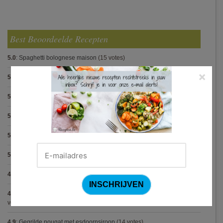
Best Beoordeelde Recepten
5.0
:
Spaghetti bolognese maison
(15 votes)
×
5.0
:
Steak met Cajun patatjes en rodekoolsla
(12 votes)
5.0
:
Pasta carbonara met mosselen
(5 votes)
5.0
:
Biscuit
(5 votes)
5.0
:
Spaghetti met krokante kip
(5 votes)
5.0
:
Bolognese van champignon en linzen (Jamie Oliver)
(5 votes)
4.9
:
Pasta met spinazieballetjes (Antonio Carluccio)
(21 votes)
4.9
:
Volkorenspaghetti in mosterdsaus met prei en spek (Colruyt)
(16
votes)
4.9
:
Gegrilde nougat met esdoornsiroop
(14 votes)