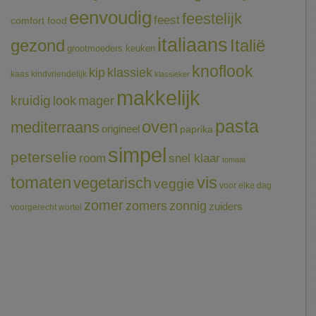
eenvoudig
feestelijk
feest
comfort food
italiaans
gezond
Italië
grootmoeders keuken
knoflook
klassiek
kip
kaas
kindvriendelijk
klassieker
makkelijk
kruidig
mager
look
pasta
oven
mediterraans
origineel
paprika
simpel
peterselie
room
snel klaar
tomaat
tomaten
vis
vegetarisch
veggie
voor elke dag
zomer
zomers
zonnig
zuiders
voorgerecht
wortel