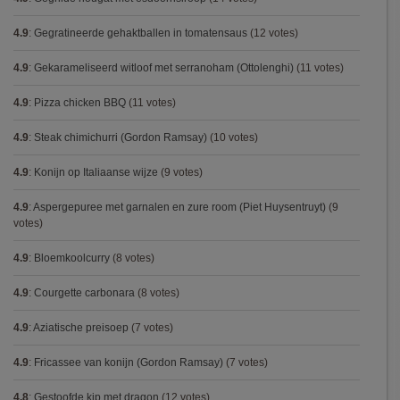
4.9
:
Gegratineerde gehaktballen in tomatensaus
(12 votes)
4.9
:
Gekarameliseerd witloof met serranoham (Ottolenghi)
(11 votes)
4.9
:
Pizza chicken BBQ
(11 votes)
4.9
:
Steak chimichurri (Gordon Ramsay)
(10 votes)
4.9
:
Konijn op Italiaanse wijze
(9 votes)
4.9
:
Aspergepuree met garnalen en zure room (Piet Huysentruyt)
(9
votes)
4.9
:
Bloemkoolcurry
(8 votes)
4.9
:
Courgette carbonara
(8 votes)
4.9
:
Aziatische preisoep
(7 votes)
4.9
:
Fricassee van konijn (Gordon Ramsay)
(7 votes)
4.8
:
Gestoofde kip met dragon
(12 votes)