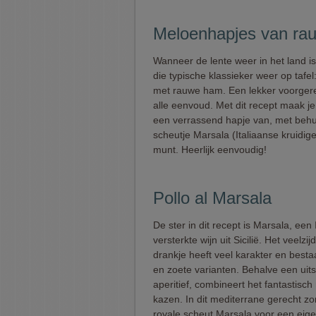
Meloenhapjes van ra
Wanneer de lente weer in het land i
die typische klassieker weer op tafe
met rauwe ham. Een lekker voorgere
alle eenvoud. Met dit recept maak je
een verrassend hapje van, met beh
scheutje Marsala (Italiaanse kruidige
munt. Heerlijk eenvoudig!
Pollo al Marsala
De ster in dit recept is Marsala, een 
versterkte wijn uit Sicilië. Het veelzij
drankje heeft veel karakter en besta
en zoete varianten. Behalve een uit
aperitief, combineert het fantastisch 
kazen. In dit mediterrane gerecht zo
royale scheut Marsala voor een eige