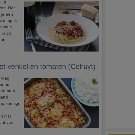
r je
ken. Het
r je een
 van spek
se-saus
 in dit
 en
t venkel en tomaten (Colruyt)
erdag
 menu
s tomaat
kend
 op zonnige
 rijst
echt van