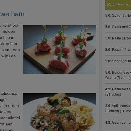
Best Beoor
uwe ham
5.0
:
Spaghetti 
s, komt ook
5.0
:
Steak met C
l: meloen
chtje in
5.0
:
Pasta carb
 er echter
ulp van een
5.0
:
Biscuit
(5 vo
 wijn) en
5.0
:
Spaghetti m
5.0
:
Bolognese 
Oliver)
(5 votes)
4.9
:
Pasta met s
Italiaanse
(21 votes)
dige
at in droge
4.9
:
Volkorenspa
(Colruyt)
(16 vot
stekend
met allerlei
4.9
:
Gegrilde no
rgt een
nzinnig