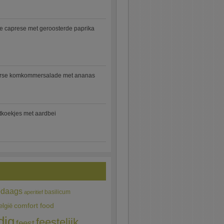
e caprese met geroosterde paprika
rse komkommersalade met ananas
jtkoekjes met aardbei
edaags
basilicum
aperitief
comfort food
elgië
dig
feestelijk
feest