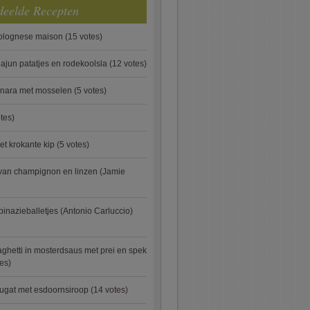
deelde Recepten
bolognese maison
(15 votes)
ajun patatjes en rodekoolsla
(12 votes)
onara met mosselen
(5 votes)
tes)
et krokante kip
(5 votes)
van champignon en linzen (Jamie
pinazieballetjes (Antonio Carluccio)
ghetti in mosterdsaus met prei en spek
es)
ugat met esdoornsiroop
(14 votes)