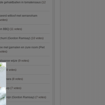
de gehaktballen in tomatensaus
(12
eerd witloof met serranoham
votes)
ken BBQ
(11 votes)
churri (Gordon Ramsay)
(10 votes)
e met garnalen en zure room (Piet
votes)
aliaanse wijze
(9 votes)
×
urry
(8 votes)
carbonara
(8 votes)
preisoep
(7 votes)
an konijn (Gordon Ramsay)
(7 votes)