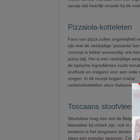
sausje dat heerlijk smaakt bij de mals
Pizzaiola-kotteleten
Fans van pizza zullen ongetwijfeld 
zijn met de veelzijdige 'pizzaiola'-be
concept is lekker eenvoudig: iets be
pizza-stijl. Het is een veelzijdige a
de typische ingrediënten zoals toma
knoflook en oregano voor een volle
zorgen. In dit recept krijgen malse
varkenskoteletten deze Italiaanse m
Toscaans stoofvlees (
Stoofvlees mag dan wel de Belgisch
klassieker bij uitstek zijn, ook in and
keukens is het langzaam stoven van
vlees een populair gegeven. Colruyt