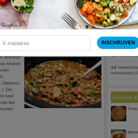
4.8
:
Gestoofde k
 tradities
e rode wijn
4.8
:
Zalm met g
iner
spek (Jeroen M
4.8
:
Gegratinee
stoverij (slowcooker)
4.8
:
Linzenbolo
4.8
:
Hollandse s
pt absoluut
nse keuken
4.8
:
Varkenshaa
 ruim
rodewijnsaus
(5
el
, Italiaans,
.). Die
mt heel
Nieuwste R
cept dat
wcooker
Pasta
Italia