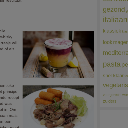
er resultaat!
gezond
g
italiaa
klassiek
lle
klas
 whisky.
mager
look
rrasje wil
nd of als
mediterr
pasta
pe
snel klaar
to
vegetari
hentieke
t principe
voorgerecht
wor
ende recept
zuiders
oud was
ot in. Om
 haan mals
en een
sieker moet