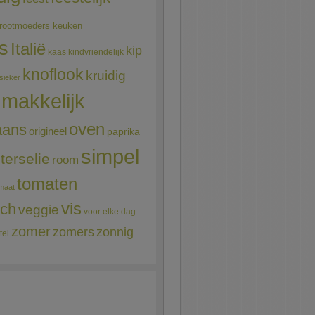
rootmoeders keuken
ns
Italië
kip
kaas
kindvriendelijk
knoflook
kruidig
sieker
makkelijk
oven
aans
origineel
paprika
simpel
terselie
room
tomaten
maat
vis
sch
veggie
voor elke dag
zomer
zomers
zonnig
tel