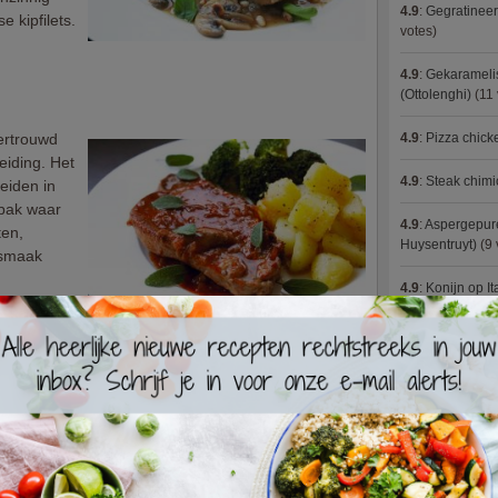
4.9
:
Gegratineer
e kipfilets.
votes)
4.9
:
Gekaramelis
(Ottolenghi)
(11 
vertrouwd
4.9
:
Pizza chic
reiding. Het
4.9
:
Steak chimi
reiden in
anpak waar
4.9
:
Aspergepure
ten,
Huysentruyt)
(9 
 smaak
4.9
:
Konijn op It
ake-over.
4.9
:
Bloemkoolc
Colruyt)
4.9
:
Courgette 
4.9
:
Aziatische 
e
ere
4.9
:
Fricassee v
 blokjes
 ging voor