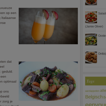
 luxueuze
kken op een
Salad
 Italiaanse
anse
(Jamie Oliver)
Ooste
Ontbi
ten dat
eel
: geduld.
 een
Tags
en optimaal
all
op ons
aardappelen
Belgisch
orbeeld
B
r zorg je
eenvou