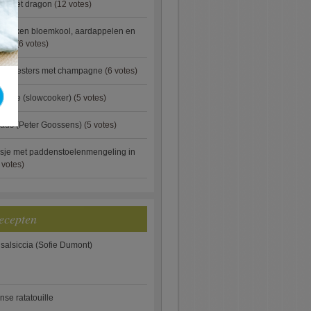
ip met dragon
(12 votes)
ebakken bloemkool, aardappelen en
eus)
(6 votes)
rde oesters met champagne
(6 votes)
gnese (slowcooker)
(5 votes)
aus (Peter Goossens)
(5 votes)
sje met paddenstoelenmengeling in
 votes)
ecepten
 salsiccia (Sofie Dumont)
anse ratatouille