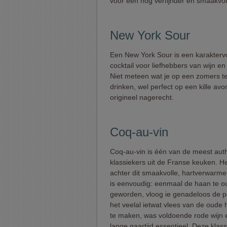
voor een nog verfijnder en smaakvoll
New York Sour
Een New York Sour is een karaktervo
cocktail voor liefhebbers van wijn en
Niet meteen wat je op een zomers te
drinken, wel perfect op een kille avo
origineel nagerecht.
Coq-au-vin
Coq-au-vin is één van de meest aut
klassiekers uit de Franse keuken. He
achter dit smaakvolle, hartverwarm
is eenvoudig: eenmaal de haan te 
geworden, vloog ie genadeloos de p
het veelal ietwat vlees van de oude
te maken, was voldoende rode wijn 
lange gaartijd essentieel. Deze klas