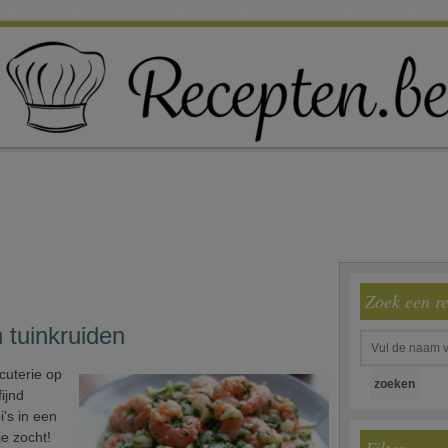
Zoek een r
 tuinkruiden
cuterie op
ijnd
's in een
je zocht!