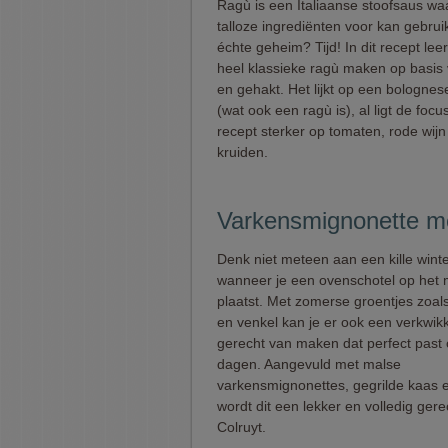
Ragù is een Italiaanse stoofsaus waa
talloze ingrediënten voor kan gebrui
échte geheim? Tijd! In dit recept lee
heel klassieke ragù maken op basis
en gehakt. Het lijkt op een bologne
(wat ook een ragù is), al ligt de focus
recept sterker op tomaten, rode wijn
kruiden.
Varkensmignonette me
Denk niet meteen aan een kille wint
wanneer je een ovenschotel op het
plaatst. Met zomerse groentjes zoal
en venkel kan je er ook een verkwik
gerecht van maken dat perfect past
dagen. Aangevuld met malse
varkensmignonettes, gegrilde kaas en
wordt dit een lekker en volledig ger
Colruyt.