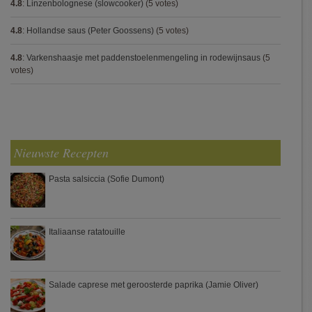
4.8
:
Linzenbolognese (slowcooker)
(5 votes)
4.8
:
Hollandse saus (Peter Goossens)
(5 votes)
4.8
:
Varkenshaasje met paddenstoelenmengeling in rodewijnsaus
(5
votes)
Nieuwste Recepten
Pasta salsiccia (Sofie Dumont)
Italiaanse ratatouille
Salade caprese met geroosterde paprika (Jamie Oliver)