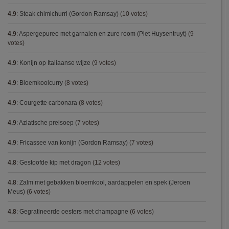
4.9
:
Steak chimichurri (Gordon Ramsay)
(10 votes)
4.9
:
Aspergepuree met garnalen en zure room (Piet Huysentruyt)
(9
votes)
4.9
:
Konijn op Italiaanse wijze
(9 votes)
4.9
:
Bloemkoolcurry
(8 votes)
4.9
:
Courgette carbonara
(8 votes)
4.9
:
Aziatische preisoep
(7 votes)
4.9
:
Fricassee van konijn (Gordon Ramsay)
(7 votes)
4.8
:
Gestoofde kip met dragon
(12 votes)
4.8
:
Zalm met gebakken bloemkool, aardappelen en spek (Jeroen
Meus)
(6 votes)
4.8
:
Gegratineerde oesters met champagne
(6 votes)