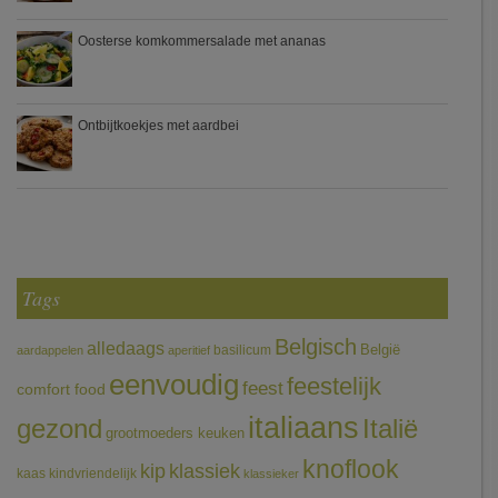
Oosterse komkommersalade met ananas
Ontbijtkoekjes met aardbei
Tags
Belgisch
alledaags
België
basilicum
aardappelen
aperitief
eenvoudig
feestelijk
feest
comfort food
italiaans
gezond
Italië
grootmoeders keuken
knoflook
klassiek
kip
kaas
kindvriendelijk
klassieker