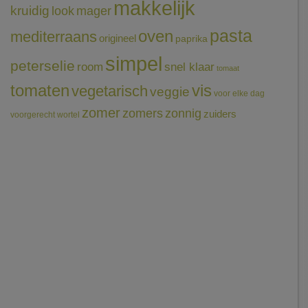
makkelijk
kruidig
mager
look
pasta
oven
mediterraans
origineel
paprika
simpel
peterselie
room
snel klaar
tomaat
tomaten
vis
vegetarisch
veggie
voor elke dag
zomer
zomers
zonnig
zuiders
voorgerecht
wortel