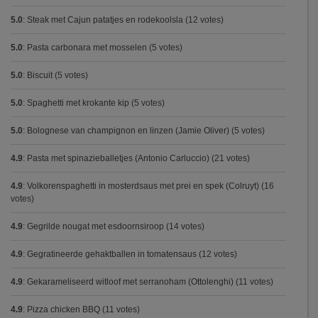
5.0
:
Steak met Cajun patatjes en rodekoolsla
(12 votes)
5.0
:
Pasta carbonara met mosselen
(5 votes)
5.0
:
Biscuit
(5 votes)
5.0
:
Spaghetti met krokante kip
(5 votes)
5.0
:
Bolognese van champignon en linzen (Jamie Oliver)
(5 votes)
4.9
:
Pasta met spinazieballetjes (Antonio Carluccio)
(21 votes)
4.9
:
Volkorenspaghetti in mosterdsaus met prei en spek (Colruyt)
(16
votes)
4.9
:
Gegrilde nougat met esdoornsiroop
(14 votes)
4.9
:
Gegratineerde gehaktballen in tomatensaus
(12 votes)
4.9
:
Gekarameliseerd witloof met serranoham (Ottolenghi)
(11 votes)
4.9
:
Pizza chicken BBQ
(11 votes)