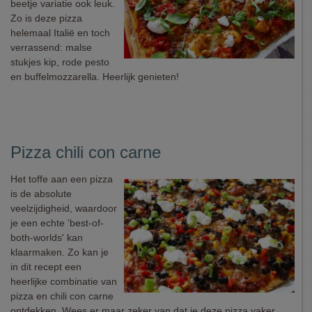
beetje variatie ook leuk.
Zo is deze pizza
helemaal Italië en toch
verrassend: malse
stukjes kip, rode pesto
en buffelmozzarella. Heerlijk genieten!
Pizza chili con carne
Het toffe aan een pizza
is de absolute
veelzijdigheid, waardoor
je een echte 'best-of-
both-worlds' kan
klaarmaken. Zo kan je
in dit recept een
heerlijke combinatie van
pizza en chili con carne
ontdekken. Wees er maar zeker van dat je deze pizza vaker