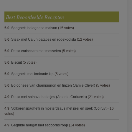
Best Beoordeelde Recepten
5.0
:
Spaghetti bolognese maison
(15 votes)
5.0
:
Steak met Cajun patatjes en rodekoolsla
(12 votes)
5.0
:
Pasta carbonara met mosselen
(5 votes)
5.0
:
Biscuit
(5 votes)
5.0
:
Spaghetti met krokante kip
(5 votes)
5.0
:
Bolognese van champignon en linzen (Jamie Oliver)
(5 votes)
4.9
:
Pasta met spinazieballetjes (Antonio Carluccio)
(21 votes)
4.9
:
Volkorenspaghetti in mosterdsaus met prei en spek (Colruyt)
(16
votes)
4.9
:
Gegrilde nougat met esdoornsiroop
(14 votes)