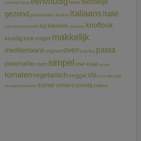
eenvoudig
feestelijk
feest
comfort food
italiaans
gezond
Italië
grootmoeders keuken
knoflook
klassiek
kip
kaas
kindvriendelijk
klassieker
makkelijk
kruidig
mager
look
pasta
oven
mediterraans
origineel
paprika
simpel
peterselie
room
snel klaar
tomaat
tomaten
vis
vegetarisch
veggie
voor elke dag
zomer
zomers
zonnig
zuiders
voorgerecht
wortel