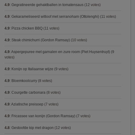
4.9
:
Gegratineerde gehaktballen in tomatensaus
(12 votes)
4.9
:
Gekarameliseerd witloof met serranoham (Ottolenghi)
(11 votes)
4.9
:
Pizza chicken BBQ
(11 votes)
4.9
:
Steak chimichurri (Gordon Ramsay)
(10 votes)
4.9
:
Aspergepuree met garnalen en zure room (Piet Huysentruyt)
(9
votes)
4.9
:
Konijn op Italiaanse wijze
(9 votes)
4.9
:
Bloemkoolcurry
(8 votes)
4.9
:
Courgette carbonara
(8 votes)
4.9
:
Aziatische preisoep
(7 votes)
4.9
:
Fricassee van konijn (Gordon Ramsay)
(7 votes)
4.8
:
Gestoofde kip met dragon
(12 votes)