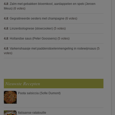
4.8
:
Zalm met gebakken bloemkool, aardappelen en spek (Jeroen
Meus)
(6 votes)
4.8
:
Gegratineerde oesters met champagne
(6 votes)
4.8
:
Linzenbolognese (slowcooker)
(5 votes)
4.8
:
Hollandse saus (Peter Goossens)
(5 votes)
4.8
:
Varkenshaasje met paddenstoelenmengeling in rodewijnsaus
(5
votes)
Nieuwste Recepten
Pasta salsiccia (Sofie Dumont)
Italiaanse ratatouille